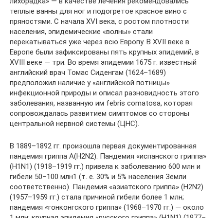
лихорадка» — в качестве лечения рекомендовались
теплые ванны для ног и подогретое красное вино с
пряностями. С начала XVI века, с ростом плотности
населения, эпидемические «волны» стали
перекатываться уже через всю Европу. В XVII веке в
Европе были зафиксированы пять крупных эпидемий, в
XVIII веке — три. Во время эпидемии 1675 г. известный
английский врач Томас Сиденгам (1624–1689)
предположил наличие у «английской потницы»
инфекционной природы и описал разновидность этого
заболевания, названную им febris comatosa, которая
сопровождалась развитием симптомов со стороны
центральной нервной системы (ЦНС).
В 1889–1892 гг. произошла первая документированная
пандемия гриппа А(H2N2). Пандемия «испанского гриппа»
(H1N1) (1918–1919 гг.) привела к заболеванию 600 млн и
гибели 50–100 млн1 (т. е. 30% и 5% населения Земли
соответственно). Пандемия «азиатского гриппа» (H2N2)
(1957–1959 гг.) стала причиной гибели более 1 млн;
пандемия «гонконгского гриппа» (1968–1970 гг.) — около
1 млн; крупная эпидемия «русского гриппа» (H1N1) (1977–