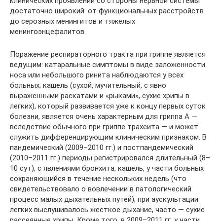
клинических проявлений со стороны нервной системы
достаточно широкий: от функциональных расстройств
до серозных менингитов и тяжелых
менингоэнцефалитов.
Поражение респираторного тракта при гриппе является
ведущим: катаральные симптомы в виде заложенности
носа или небольшого ринита наблюдаются у всех
больных; кашель (сухой, мучительный, с явно
выраженными раскатами и «рыками», сухие хрипы в
легких), который развивается уже к концу первых суток
болезни, является очень характерным для гриппа А —
вследствие обычного при гриппе трахеита — и может
служить дифференцирующим клиническим признаком. В
пандемический (2009–2010 гг.) и постпандемический
(2010–2011 гг.) периоды регистрировался длительный (8–
10 сут), с явлениями бронхита, кашель, у части больных
сохраняющийся в течение нескольких недель (что
свидетельствовало о вовлечении в патологический
процесс малых дыхательных путей); при аускультации
легких выслушивалось жесткое дыхание, часто — сухие
рассеянные хрипы. Кроме того, в 2009–2011 гг. у части