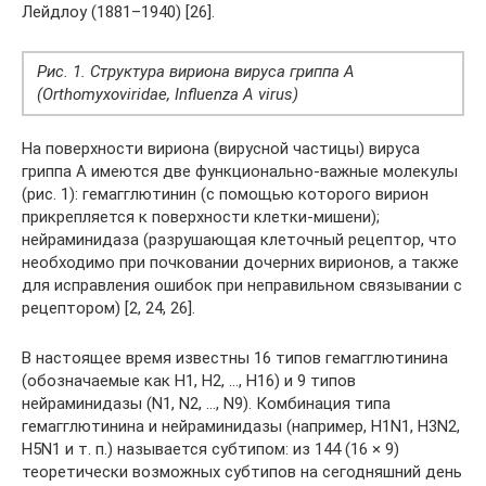
Лейдлоу (1881–1940) [26].
Рис. 1. Структура вириона вируса гриппа А
(Orthomyxoviridae, Influenza A virus)
На поверхности вириона (вирусной частицы) вируса
гриппа А имеются две функционально-важные молекулы
(рис. 1): гемагглютинин (с помощью которого вирион
прикрепляется к поверхности клетки-мишени);
нейраминидаза (разрушающая клеточный рецептор, что
необходимо при почковании дочерних вирионов, а также
для исправления ошибок при неправильном связывании с
рецептором) [2, 24, 26].
В настоящее время известны 16 типов гемагглютинина
(обозначаемые как Н1, Н2, …, Н16) и 9 типов
нейраминидазы (N1, N2, …, N9). Комбинация типа
гемагглютинина и нейраминидазы (например, H1N1, H3N2,
H5N1 и т. п.) называется субтипом: из 144 (16 × 9)
теоретически возможных субтипов на сегодняшний день