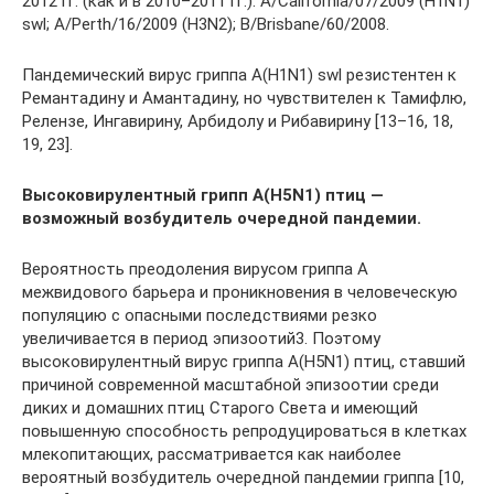
2012 гг. (как и в 2010–2011 гг.): A/California/07/2009 (H1N1)
swl; A/Perth/16/2009 (H3N2); B/Brisbane/60/2008.
Пандемический вирус гриппа А(H1N1) swl резистентен к
Ремантадину и Аманта­дину, но чувствителен к Тамифлю,
Релензе, Ингавирину, Арбидолу и Риба­вирину [13–16, 18,
19, 23].
Высоковирулентный грипп А(H5N1) птиц —
возможный возбудитель очередной пандемии.
Вероятность преодоления вирусом гриппа А
межвидового барьера и проникновения в человеческую
популяцию с опасными последствиями резко
увеличивается в период эпизоотий3. Поэтому
высоковирулентный вирус гриппа А(H5N1) птиц, ставший
причиной современной масштабной эпизоотии среди
диких и домашних птиц Старого Света и имеющий
повышенную способность репродуцироваться в клетках
млекопитающих, рассматривается как наиболее
вероятный возбудитель очередной пандемии гриппа [10,