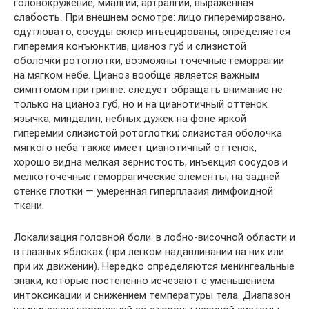
головокружение, миалгии, артралгии, выраженная
слабость. При внешнем осмотре: лицо гиперемировано,
одутловато, сосуды склер инъецированы, определяется
гиперемия конъюнктив, цианоз губ и слизистой
оболочки ротоглотки, возможны точечные геморрагии
на мягком небе. Цианоз вообще является важным
симптомом при гриппе: следует обращать внимание не
только на цианоз губ, но и на цианотичный оттенок
язычка, миндалин, небных дужек на фоне яркой
гиперемии слизистой ротоглотки; слизистая оболочка
мягкого неба также имеет цианотичный оттенок,
хорошо видна мелкая зернистость, инъекция сосудов и
мелкоточечные геморрагические элементы; на задней
стенке глотки — умеренная гиперплазия лимфоидной
ткани.
Локализация головной боли: в лобно-височной области и
в глазных яблоках (при легком надавливании на них или
при их движении). Нередко определяются менингеальные
знаки, которые постепенно исчезают с уменьшением
интоксикации и снижением температуры тела. Диапазон