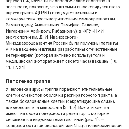
вирусов РФ, изучены их биологические свойства (в
частности, показано, что штаммы высоковирулентного
вируса гриппа А(H5N1) птиц чувствительны к
коммерческим противогриппозным химиопрепаратам:
Ремантадину, Амантадину, Тамифлю, Релензе,
Ингавирину, Арбидолу, Рибавирину), в ФГУ «НИИ
вирусологии им. Д. И. Ивановского»
Минздравсоцразвития России были получены патенты
РФ на вакцинный штамм, разработаны отечественные
ветеринарная (которая активно используется) и
медицинская (которая ждет своего часа) вакцины [10,
11, 17, 24].
Патогенез гриппа
У человека вирусы гриппа поражают эпителиальные
клетки слизистой оболочки респираторного тракта, а
также бокаловидные клетки (секретирующие слизь),
альвеолоциты и макрофаги [3, 4, 7]. Все эти клетки
имеют на своей поверхности рецептор, с которым
связывается вирусный гемагглютинин (рис. 1), —
концевой остаток сиаловой, или N-ацетилнейраминовой,