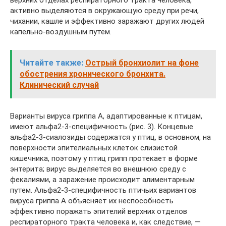
верхних отделах респираторного тракта человека,
активно выделяются в окружающую среду при речи,
чихании, кашле и эффективно заражают других людей
капельно-воздушным путем.
Читайте также:
Острый бронхиолит на фоне
обострения хронического бронхита.
Клинический случай
Варианты вируса гриппа А, адаптированные к птицам,
имеют альфа2-3-специфичность (рис. 3). Концевые
альфа2-3-сиалозиды содержатся у птиц, в основном, на
поверхности эпителиальных клеток слизистой
кишечника, поэтому у птиц грипп протекает в форме
энтерита; вирус выделяется во внешнюю среду с
фекалиями, а заражение происходит алиментарным
путем. Альфа2-3-специфичность птичьих вариантов
вируса гриппа А объясняет их неспособность
эффективно поражать эпителий верхних отделов
респираторного тракта человека и, как следствие, —