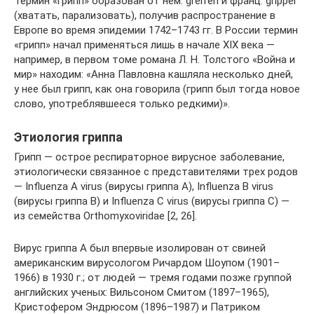
Термин «грипп» образован от нем. greifen и франц. gripper
(хватать, парализовать), получив распространение в
Европе во время эпидемии 1742–1743 гг. В России термин
«грипп» начал применяться лишь в начале XIX века —
например, в первом томе романа Л. Н. Толстого «Война и
мир» находим: «Анна Павловна кашляла несколько дней,
у нее был грипп, как она говорила (грипп был тогда новое
слово, употреблявшееся только редкими)».
Этиология гриппа
Грипп — острое респираторное вирусное заболевание,
этиологически связанное с представителями трех родов
— Influenza A virus (вирусы гриппа А), Influenza В virus
(вирусы гриппа В) и Influenza С virus (вирусы гриппа С) —
из семейства Orthomyxoviridae [2, 26].
Вирус гриппа А был впервые изолирован от свиней
американским вирусологом Ричардом Шоупом (1901–
1966) в 1930 г.; от людей — тремя годами позже группой
английских ученых: Вильсоном Смитом (1897–1965),
Кристофером Эндрюсом (1896–1987) и Патриком