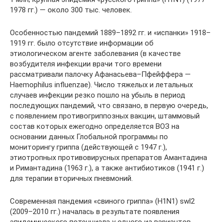
1978 гг.) — около 300 тыс. человек.
Особенностью пандемий 1889–1892 гг. и «испанки» 1918–
1919 гг. было отсутствие информации об
этиологическом агенте заболевания (в качестве
возбудителя инфекции врачи того времени
рассматривали палочку Афанасьева–Пфейффера —
Haemophilus influenzae). Число тяжелых и летальных
случаев инфекции резко пошло на убыль в период
последующих пандемий, что связано, в первую очередь,
с появлением противогриппозных вакцин, штаммовый
состав которых ежегодно определяется ВОЗ на
основании данных Глобальной программы по
мониторингу гриппа (действующей с 1947 г.),
этиотропных противовирусных препаратов Амантадина
и Римантадина (1963 г.), а также антибиотиков (1941 г.)
для терапии вторичных пневмоний.
Современная пандемия «свиного гриппа» (H1N1) swl2
(2009–2010 гг.) началась в результате появления