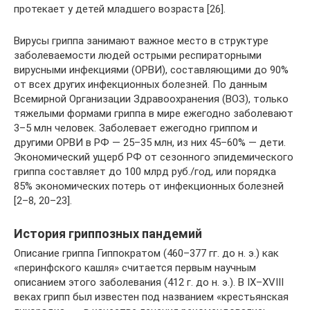
протекает у детей младшего возраста [26].
Вирусы гриппа занимают важное место в структуре
заболеваемости людей острыми респираторными
вирусными инфекциями (ОРВИ), составляющими до 90%
от всех других инфекционных болезней. По данным
Всемирной Организации Здравоохранения (ВОЗ), только
тяжелыми формами гриппа в мире ежегодно заболевают
3–5 млн человек. Заболевает ежегодно гриппом и
другими ОРВИ в РФ — 25–35 млн, из них 45–60% — дети.
Экономический ущерб РФ от сезонного эпидемического
гриппа составляет до 100 млрд руб./год, или порядка
85% экономических потерь от инфекционных болезней
[2–8, 20–23].
История гриппозных пандемий
Описание гриппа Гиппократом (460–377 гг. до н. э.) как
«перинфского кашля» считается первым научным
описанием этого заболевания (412 г. до н. э.). В IX–XVIII
веках грипп был известен под названием «крестьянская