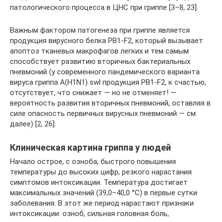
патологического процесса в ЦНС при гриппе [3–8, 23].
Важным фактором патогенеза при гриппе является
продукция вирусного белка PB1-F2, который вызывает
апоптоз тканевых макрофагов легких и тем самым
способствует развитию вторичных бактериальных
пневмоний (у современного пандемического варианта
вируса гриппа А(H1N1) swl продукция PB1-F2, к счастью,
отсутствует, что снижает — но не отменяет! —
вероятность развития вторичных пневмоний, оставляя в
силе опасность первичных вирусных пневмоний — см.
далее) [2, 26].
Клиническая картина гриппа у людей
Начало острое, с озноба, быстрого повышения
температуры до высоких цифр, резкого нарастания
симптомов интоксикации. Температура достигает
максимальных значений (39,0–40,0 °С) в первые сутки
заболевания. В этот же период нарастают признаки
интоксикации: озноб, сильная головная боль,