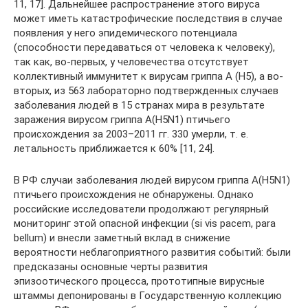
11, 17]. Дальнейшее распространение этого вируса
может иметь катастрофические последствия в случае
появления у него эпидемического потенциала
(способности передаваться от человека к человеку),
так как, во-первых, у человечества отсутствует
коллективный иммунитет к вирусам гриппа А (Н5), а во-
вторых, из 563 лабораторно подтвержденных случаев
заболевания людей в 15 странах мира в результате
заражения вирусом гриппа А(H5N1) птичьего
происхождения за 2003–2011 гг. 330 умерли, т. е.
летальность приближается к 60% [11, 24].
В РФ случаи заболевания людей вирусом гриппа А(H5N1)
птичьего происхождения не обнаружены. Однако
российские исследователи продолжают регулярный
мониторинг этой опасной инфекции (si vis pacem, para
bellum) и внесли заметный вклад в снижение
вероятности неблагоприятного развития событий: были
предсказаны основные черты развития
эпизоотического процесса, прототипные вирусные
штаммы депонированы в Государственную коллекцию