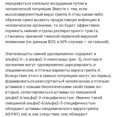
передаваться капельно-воздушным путем в
человеческой популяции. Вместе с тем, если
высоковирулентный вирус гриппа А птиц каким-либо
образом сумел вызвать продуктивную инфекцию в
человеческом организме, то он будет эффективно
поражать нижние отделы респираторного тракта,
становясь причиной тяжелой первичной вирусной
пневмонии (по данным ВОЗ, в 60% случаев — летальной).
Эпителиоциты свиней одновременно содержат и
альфа2-6-, и альфа2-3-сиалозиды (рис. 3), по­этому в
организме могут одновременно циркулировать и
эпидемические, и птичьи варианты вируса гриппа А.
Вследствие этого в свиных популяциях могут, во-первых,
формироваться реассортанты4 человеческих и птичьих
штаммов с новыми биологическими свойствами; во-
вторых, селектироваться штаммы со смешанной
альфа2-6/альфа2-3-специфичностью. Именно такой
смешанной альфа2-6/альфа2-3-специфичностью
обладают штаммы пандемического вируса гриппа
А(H1N1) swl, и, как следствие, они обладают