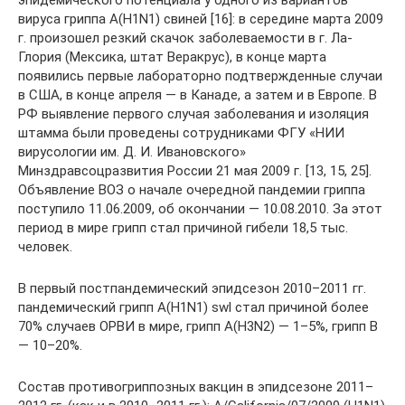
эпидемического потенциала у одного из вариантов
вируса гриппа А(H1N1) свиней [16]: в середине марта 2009
г. произошел резкий скачок заболеваемости в г. Ла-
Глория (Мексика, штат Веракрус), в конце марта
появились первые лабораторно подтвержденные случаи
в США, в конце апреля — в Канаде, а затем и в Европе. В
РФ выявление первого случая заболевания и изоляция
штамма были проведены сотрудниками ФГУ «НИИ
вирусологии им. Д. И. Ивановского»
Минздравсоцразвития России 21 мая 2009 г. [13, 15, 25].
Объявление ВОЗ о начале очередной пандемии гриппа
поступило 11.06.2009, об окончании — 10.08.2010. За этот
период в мире грипп стал причиной гибели 18,5 тыс.
человек.
В первый постпандемический эпидсезон 2010–2011 гг.
пандемический грипп А(H1N1) swl стал причиной более
70% случаев ОРВИ в мире, грипп А(H3N2) — 1–5%, грипп В
— 10–20%.
Состав противогриппозных вакцин в эпидсезоне 2011–