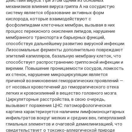
действия вируса. При этом одним из основных
механизмов влияния вируса гриппа А на сосудистую
систему является образование активных форм
кислорода, которые взаимодействуют с
фосфолипидами клеточных мембран, вызывая в них
процесс перекисного окисления липидов, нарушение
мембранного транспорта и барьерных функций,
способствуя дальнейшему развитию вирусной инфекции.
Лизосомальные ферменты дополнительно повреждают
эпителий капилляров, базальную мембрану клеток, что
способствует распространению гриппозной инфекции и
виремии. Повышение проницаемости сосудов, ломкость
их стенок, нарушение микроциркуляции является
причиной возникновения геморрагических проявлений —
от носовых кровотечений до геморрагического отека
легких и кровоизлияний в вещество головного мозга.
Циркуляторные расстройства, в свою очередь,
вызывают поражения ЦНС: патоморфологическая
картина характеризуется наличием лимфомоноцитарных
инфильтратов вокруг мелких и средних вен, гиперплазией
глиальных элементов и очаговой демиелинизацией, что
свидетельствует о токсико-аллергической природе