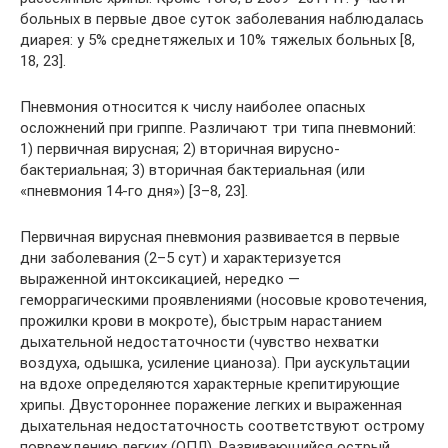
больных в первые двое суток заболевания наблюдалась
диарея: у 5% среднетяжелых и 10% тяжелых больных [8,
18, 23].
Пневмония относится к числу наиболее опасных
осложнений при гриппе. Различают три типа пневмоний:
1) первичная вирусная; 2) вторичная вирусно-
бактериальная; 3) вторичная бактериальная (или
«пневмония 14-го дня») [3–8, 23].
Первичная вирусная пневмония развивается в первые
дни заболевания (2–5 сут) и характеризуется
выраженной интоксикацией, нередко —
геморрагическими проявлениями (носовые кровотечения,
прожилки крови в мокроте), быстрым нарастанием
дыхательной недостаточности (чувство нехватки
воздуха, одышка, усиление цианоза). При аускультации
на вдохе определяются характерные крепитирующие
хрипы. Двустороннее поражение легких и выраженная
дыхательная недостаточность соответствуют острому
повреждению легких (ОПЛ). Развивающийся острый