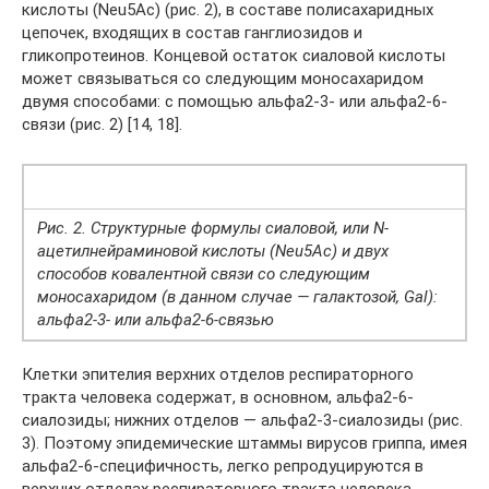
кислоты (Neu5Ac) (рис. 2), в составе полисахаридных
цепочек, входящих в состав ганглиозидов и
гликопротеинов. Концевой остаток сиаловой кислоты
может связываться со следующим моносахаридом
двумя способами: с помощью альфа2-3- или альфа2-6-
связи (рис. 2) [14, 18].
Рис. 2. Структурные формулы сиаловой, или N-
ацетилнейраминовой кислоты (Neu5Ac) и двух
способов ковалентной связи со следующим
моносахаридом (в данном случае — галактозой, Gal):
альфа2-3- или альфа2-6-связью
Клетки эпителия верхних отделов респираторного
тракта человека содержат, в основном, альфа2-6-
сиалозиды; нижних отделов — альфа2-3-сиалозиды (рис.
3). Поэтому эпидемические штаммы вирусов гриппа, имея
альфа2-6-специфичность, легко репродуцируются в