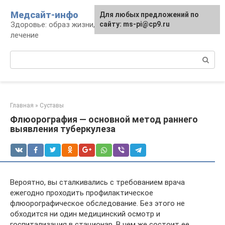
Перейти
Медсайт-инфо
Для любых предложений по
к
Здоровье: образ жизни, профилактика и
сайту: ms-pi@cp9.ru
контенту
лечение
Поиск:
Главная
»
Суставы
Флюорография — основной метод раннего
выявления туберкулеза
Вероятно, вы сталкивались с требованием врача
ежегодно проходить профилактическое
флюорографическое обследование. Без этого не
обходится ни один медицинский осмотр и
госпитализация в стационар. В чем же состоит ее