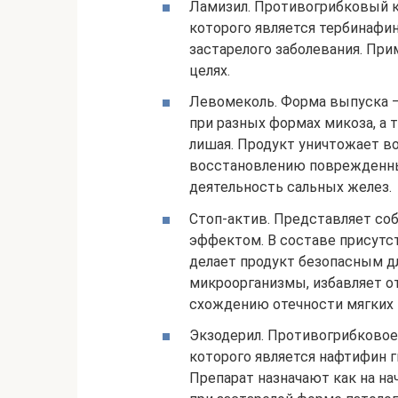
Ламизил. Противогрибковый
которого является тербинафин
застарелого заболевания. При
целях.
Левомеколь. Форма выпуска 
при разных формах микоза, а 
лишая. Продукт уничтожает во
восстановлению поврежденных
деятельность сальных желез.
Стоп-актив. Представляет со
эффектом. В составе присутс
делает продукт безопасным д
микроорганизмы, избавляет от
схождению отечности мягких 
Экзодерил. Противогрибково
которого является нафтифин г
Препарат назначают как на на