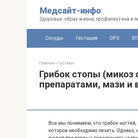
Перейти
Медсайт-инфо
к
контенту
Здоровье: образ жизни, профилактика и л
Сосуды
Гестация
ОРЗ
З
Главная
»
Суставы
Грибок стопы (микоз 
препаратами, мази и 
Все мы понимаем, что грибок ногтей, 
которое необходимо лечить. Однако,
людей при первых подозрениях на гри