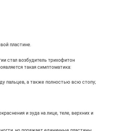
евой пластине.
гии стал возбудитель трихофитон
появляется такая симптоматика:
ду пальцев, а также полностью всю стопу;
краснения и зуда на лице, теле, верхних и
 ногти, но поражает единичные пластины.