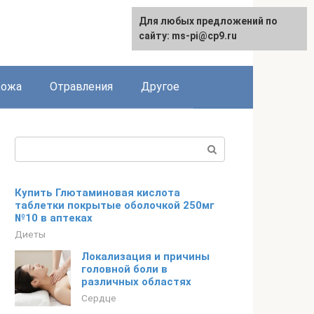
Для любых предложений по
сайту: ms-pi@cp9.ru
Кожа
Отравления
Другое
Поиск:
Купить Глютаминовая кислота
таблетки покрытые оболочкой 250мг
№10 в аптеках
Диеты
Локализация и причины
головной боли в
различных областях
Сердце