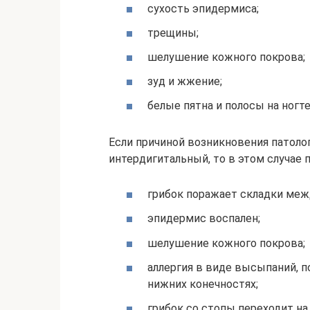
сухость эпидермиса;
трещины;
шелушение кожного покрова;
зуд и жжение;
белые пятна и полосы на ногт
Если причиной возникновения патоло
интердигитальный, то в этом случае 
грибок поражает складки меж
эпидермис воспален;
шелушение кожного покрова;
аллергия в виде высыпаний, по
нижних конечностях;
грибок со стопы переходит на