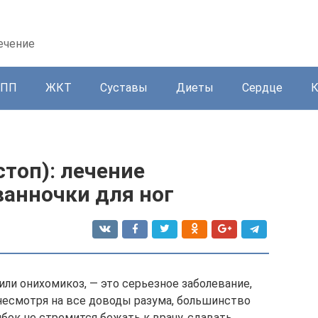
ечение
ППП
ЖКТ
Суставы
Диеты
Сердце
стоп): лечение
ванночки для ног
или онихомикоз, — это серьезное заболевание,
 несмотря на все доводы разума, большинство
бок не стремится бежать к врачу, сдавать