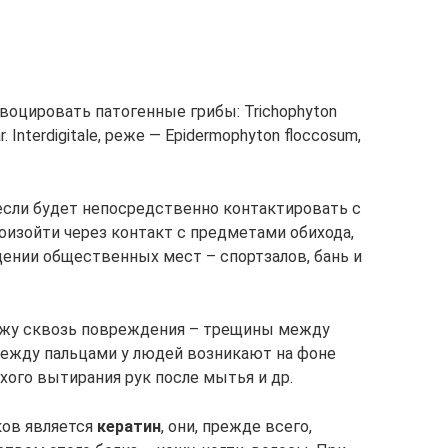
воцировать патогенные грибы: Trichophyton
r. Interdigitale, реже — Epidermophyton floccosum,
если будет непосредственно контактировать с
изойти через контакт с предметами обихода,
щении общественных мест – спортзалов, бань и
ожу сквозь повреждения – трещины между
между пальцами у людей возникают на фоне
охого вытирания рук после мытья и др.
ков является
кератин
, они, прежде всего,