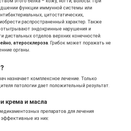
вом этого белка – кожу, ногти, волосы. При
худшении функции иммунной системы или
нтибактериальных, цитостатических,
иобрести распространенный характер. Также
я отыгрывают эндокринные нарушения и
и дистальных отделов верхних конечностей.
Рейно
,
атеросклероза
. Грибок может поражать не
енние органы.
ы?
рач назначает комплексное лечение. Только
ителя патологии дает положительный результат.
и крема и масла
медикаментозных препаратов для лечения
 эффективные из них: