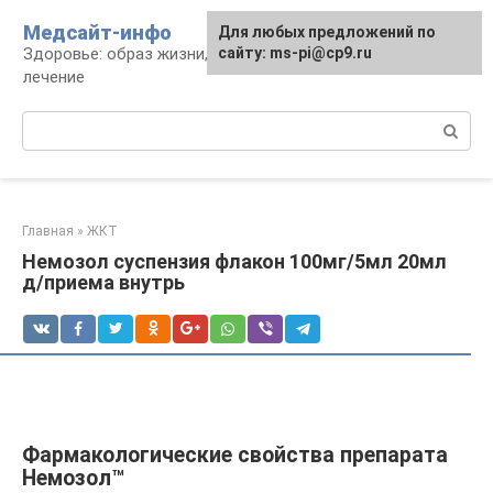
Перейти
Медсайт-инфо
Для любых предложений по
к
Здоровье: образ жизни, профилактика и
сайту: ms-pi@cp9.ru
контенту
лечение
Поиск:
Главная
»
ЖКТ
Немозол суспензия флакон 100мг/5мл 20мл
д/приема внутрь
Фармакологические свойства препарата
Немозол™