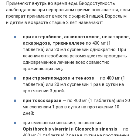
Применяют внутрь во время еды. Биодоступность
альбендазола при пероральном приеме повышается, если
препарат принимают вместе с жирной пищей. Взрослым
и детям в возрасте старше 2 лет назначают:
при энтеробиозе, анкилостомозе, некаторозе,
аскаридозе, трихинеллезе
по 400 мг (1
таблетка) или 20 мл суспензии однократно. При
лечении энтеробиоза рекомендуется проводить
одновременное лечение всех совместно
проживающих лиц;
при стронгилоидозе и тениозе
— по 400 мг (1
таблетка) или 20 мл суспензии 1 раз в сутки на
протяжении 3 дней;
при токсокарозе
— по 400 мг (1 таблетка) или 20
мл суспензии 1 раз в сутки на протяжении 10
дней;
при смешанных инвазиях, вызванных
Opisthorchis viverrini
и
Clonorchis sinensis
— по
400 мг (1 таблетка) 2 раза в сутки на протяжении