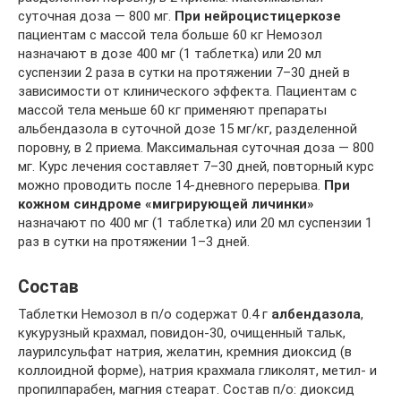
суточная доза — 800 мг.
При нейроцистицеркозе
пациентам с массой тела больше 60 кг Немозол
назначают в дозе 400 мг (1 таблетка) или 20 мл
суспензии 2 раза в сутки на протяжении 7–30 дней в
зависимости от клинического эффекта. Пациентам с
массой тела меньше 60 кг применяют препараты
альбендазола в суточной дозе 15 мг/кг, разделенной
поровну, в 2 приема. Максимальная суточная доза — 800
мг. Курс лечения составляет 7–30 дней, повторный курс
можно проводить после 14-дневного перерыва.
При
кожном синдроме «мигрирующей личинки»
назначают по 400 мг (1 таблетка) или 20 мл суспензии 1
раз в сутки на протяжении 1–3 дней.
Состав
Таблетки Немозол в п/о содержат 0.4 г
албендазола
,
кукурузный крахмал, повидон-30, очищенный тальк,
лаурилсульфат натрия, желатин, кремния диоксид (в
коллоидной форме), натрия крахмала гликолят, метил- и
пропилпарабен, магния стеарат. Состав п/о: диоксид