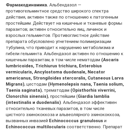
Фармакодинамика.
Альбендазол —
противогельминтное средство широкого спектра
действия, активен также по отношению к патогенным
простейшим. Действует на кишечные и тканевые формы
паразитов; активен относительно яиц, личинок и
взрослых гельминтов. Противоглистное действие
препарата обусловлено угнетением полимеризации
тубулина, что приводит к нарушению метаболизма и
гибели гельминта. Альбендазол активен по отношению к
кишечным паразитам, в том числе нематодам
(Ascaris
lumbricoides, Triсhiurus triсhiura, Enterobius
vermicularis, Ancylostoma duodenale, Necator
americanus, Strongiloides stercoralis, Cutaneous Larva
Migrans)
, цестодам
(Hymenolepsis nana, Taenia solium,
Taenia saginata)
, трематодам
(Opisthorhis viverrini,
Clonorchis sinensis)
, простейшим (
Giardia lamblia
(intestinalis и duodenalis)
. Альбендазол эффективен
относительно тканевых паразитов, в том числе
цистного эхинококкоза и альвеолярного эхинококкоза,
вызванных инвазией
Echinococcus granulosus
и
Echinococcus multilocularis
соответственно. Препарат