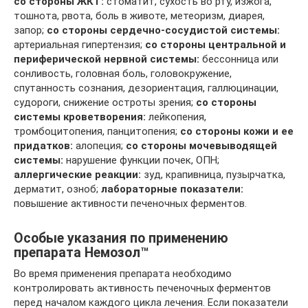
со стороны ЖКТ:
стоматит, сухость во рту, изжога,
тошнота, рвота, боль в животе, метеоризм, диарея,
запор;
со стороны сердечно-сосудистой системы:
артериальная гипертензия;
со стороны центральной и
периферической нервной системы:
бессонница или
сонливость, головная боль, головокружение,
спутанность сознания, дезориентация, галлюцинации,
судороги, снижение остроты зрения;
со стороны
системы кроветворения:
лейкопения,
тромбоцитопения, панцитопения;
со стороны кожи и ее
придатков:
алопеция;
со стороны мочевыводящей
системы:
нарушение функции почек, ОПН;
аллергические реакции:
зуд, крапивница, пузырчатка,
дерматит, озноб;
лабораторные показатели:
повышение активности печеночных ферментов.
Особые указания по применению
препарата Немозол™
Во время применения препарата необходимо
контролировать активность печеночных ферментов
перед началом каждого цикла лечения. Если показатели