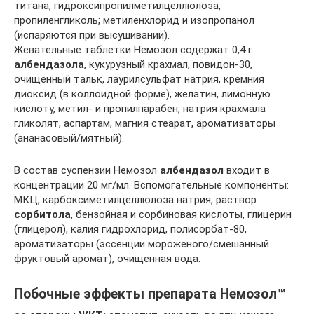
титана, гидроксипропилметилцеллюлоза,
пропиленгликоль; метиленхлорид и изопропанол
(испаряются при высушивании).
Жевательные таблетки Немозол содержат 0,4 г
албендазола
, кукурузный крахмал, повидон-30,
очищенный тальк, лаурилсульфат натрия, кремния
диоксид (в коллоидной форме), желатин, лимонную
кислоту, метил- и пропилпарабен, натрия крахмала
гликолят, аспартам, магния стеарат, ароматизаторы
(ананасовый/мятный).
В состав суспензии Немозол
албендазол
входит в
концентрации 20 мг/мл. Вспомогательные компоненты:
МКЦ, карбоксиметилцеллюлоза натрия, раствор
сорбитола
, бензойная и сорбиновая кислоты, глицерин
(глицерол), калия гидрохлорид, полисорбат-80,
ароматизаторы (эссенции мороженого/смешанный
фруктовый аромат), очищенная вода.
Побочные эффекты препарата Немозол™