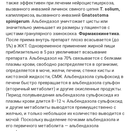
также эффективен при лечении нейроцистицеркоза,
вызванного инвазией личинок свиного цепня
T. solium,
капилляриоза, вызванного инвазией
Gnatostoma
spinigerum
. Альбендазол уничтожает цисты или
значительно уменьшает их размеры у пациентов с
цистами гранулярного эхинококка.
Фармакокинетика.
После приема внутрь препарат плохо всасывается (до
5%) в ЖКТ. Одновременное применение жирной пищи
приблизительно в 5 раз увеличивает всасывание
препарата. Альбендазол на 70% связывается с белками
плазмы крови, свободно распределяется в организме;
определяется в моче, желчи, печени, стенке кисты и
кистозной жидкости, СМЖ. Альбендазола сульфоксид в
печени быстро превращается в альбендазола сульфон
(вторичный метаболит) и другие окисленные продукты.
Период полувыведения альбендазола сульфоксида из
плазмы крови длится 8–12 ч. Альбендазола сульфоксид
и другие метаболиты выводятся преимущественно с
желчью, и только небольшое их количество выводится с
мочой. Поскольку выделение почками альбендазола и
его первичного метаболита — альбендазола