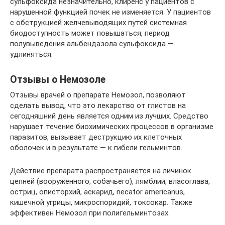
сульфоксида незначительно, клиренс у пациентов с
нарушенной функцией почек не изменяется. У пациентов
с обструкцией желчевыводящих путей системная
биодоступность может повышаться, период
полувыведения альбендазола сульфоксида —
удлиняться.
Отзывы о Немозоле
Отзывы врачей о препарате Немозол, позволяют
сделать вывод, что это лекарство от глистов на
сегодняшний день является одним из лучших. Средство
нарушает течение биохимических процессов в организме
паразитов, вызывает деструкцию их клеточных
оболочек и в результате — к гибели гельминтов.
Действие препарата распространяется на личинок
цепней (вооруженного, собачьего), лямблии, власоглава,
остриц, описторхий, аскарид, necator americanus,
кишечной угрицы, микроспоридий, токсокар. Также
эффективен Немозол при полигельминтозах.