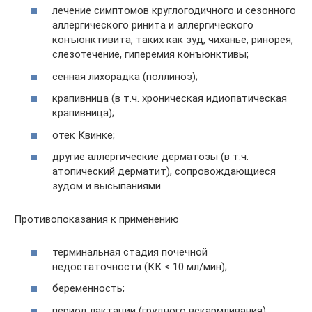
лечение симптомов круглогодичного и сезонного
аллергического ринита и аллергического
конъюнктивита, таких как зуд, чиханье, ринорея,
слезотечение, гиперемия конъюнктивы;
сенная лихорадка (поллиноз);
крапивница (в т.ч. хроническая идиопатическая
крапивница);
отек Квинке;
другие аллергические дерматозы (в т.ч.
атопический дерматит), сопровождающиеся
зудом и высыпаниями.
Противопоказания к применению
терминальная стадия почечной
недостаточности (КК < 10 мл/мин);
беременность;
период лактации (грудного вскармливания);