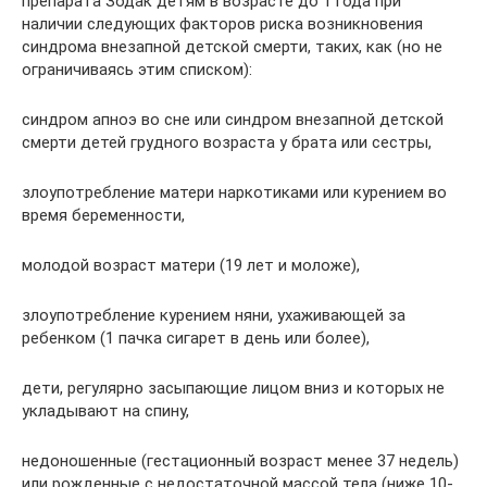
препарата Зодак детям в возрасте до 1 года при
наличии следующих факторов риска возникновения
синдрома внезапной детской смерти, таких, как (но не
ограничиваясь этим списком):
синдром апноэ во сне или синдром внезапной детской
смерти детей грудного возраста у брата или сестры,
злоупотребление матери наркотиками или курением во
время беременности,
молодой возраст матери (19 лет и моложе),
злоупотребление курением няни, ухаживающей за
ребенком (1 пачка сигарет в день или более),
дети, регулярно засыпающие лицом вниз и которых не
укладывают на спину,
недоношенные (гестационный возраст менее 37 недель)
или рожденные с недостаточной массой тела (ниже 10-