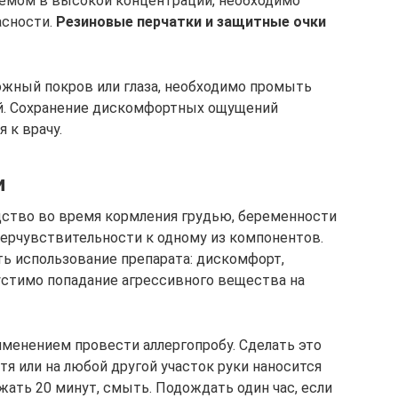
уемом в высокой концентрации, необходимо
асности.
Резиновые перчатки и защитные очки
кожный покров или глаза, необходимо промыть
й. Сохранение дискомфортных ощущений
 к врачу.
и
дство во время кормления грудью, беременности
перчувствительности к одному из компонентов.
ть использование препарата: дискомфорт,
устимо попадание агрессивного вещества на
менением провести аллергопробу. Сделать это
тя или на любой другой участок руки наносится
ать 20 минут, смыть. Подождать один час, если