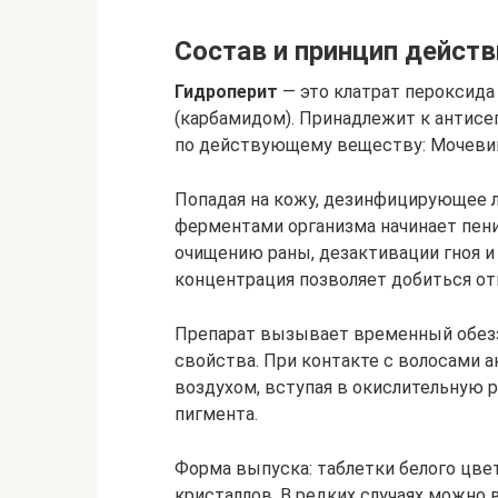
Состав и принцип действ
Гидроперит
— это клатрат пероксида
(карбамидом). Принадлежит к антис
по действующему веществу: Мочеви
Попадая на кожу, дезинфицирующее л
ферментами организма начинает пени
очищению раны, дезактивации гноя и
концентрация позволяет добиться о
Препарат вызывает временный обе
свойства. При контакте с волосами 
воздухом, вступая в окислительную р
пигмента.
Форма выпуска: таблетки белого цве
кристаллов. В редких случаях можно 