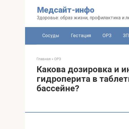
Перейти
Медсайт-инфо
к
контенту
Здоровье: образ жизни, профилактика и л
Сосуды
Гестация
ОРЗ
З
Главная
»
ОРЗ
Какова дозировка и 
гидроперита в таблет
бассейне?