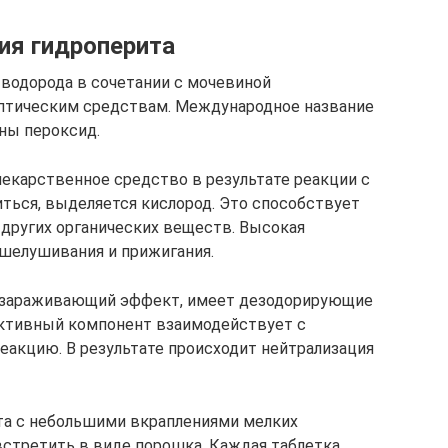
ия гидроперита
 водорода в сочетании с мочевиной
ептическим средствам. Международное название
ны пероксид.
екарственное средство в результате реакции с
ться, выделяется кислород. Это способствует
 других органических веществ. Высокая
тшелушивания и прижигания.
ззараживающий эффект, имеет дезодорирующие
активный компонент взаимодействует с
еакцию. В результате происходит нейтрализация
та с небольшими вкраплениями мелких
встретить в виде порошка. Каждая таблетка