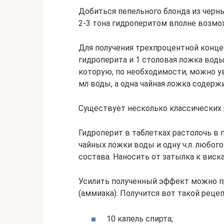
Добиться пепельного блонда из черны
2-3 тона гидроперитом вполне возмо
Для получения трехпроцентной конце
гидроперита и 1 столовая ложка воды
которую, по необходимости, можно у
мл воды, а одна чайная ложка содерж
Существует несколько классических 
Гидроперит в таблетках растолочь в
чайных ложки воды и одну ч.л. любог
состава. Наносить от затылка к виск
Усилить полученный эффект можно п
(аммиака). Получится вот такой рецеп
10 капель спирта;