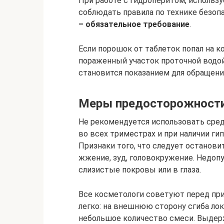
При работе с Гидроперитом, использ
соблюдать правила по технике безоп
– обязательное требование
.
Если порошок от таблеток попал на 
пораженный участок проточной водо
становится показанием для обращения
Меры предосторожност
Не рекомендуется использовать сре
во всех триместрах и при наличии ги
Признаки того, что следует останови
жжение, зуд, головокружение. Недоп
слизистые покровы или в глаза.
Все косметологи советуют перед при
легко: на внешнюю сторону сгиба лок
небольшое количество смеси. Выдерж