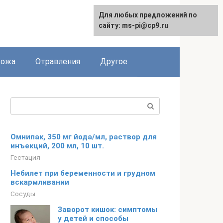
Для любых предложений по
сайту: ms-pi@cp9.ru
Кожа
Отравления
Другое
Поиск:
Омнипак, 350 мг йода/мл, раствор для
инъекций, 200 мл, 10 шт.
Гестация
Небилет при беременности и грудном
вскармливании
Сосуды
Заворот кишок: симптомы
у детей и способы