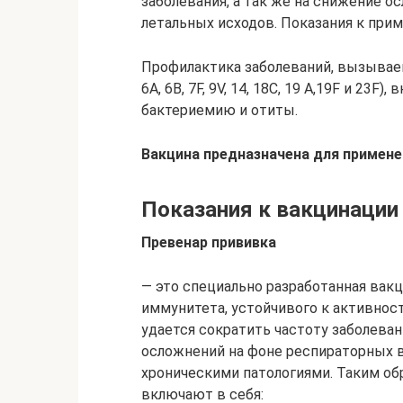
заболевания, а так же на снижение 
летальных исходов. Показания к при
Профилактика заболеваний, вызываемых
6А, 6В, 7F, 9V, 14, 18С, 19 А,19F и 23F
бактериемию и отиты.
Вакцина предназначена для примене
Показания к вакцинации
Превенар прививка
— это специально разработанная вак
иммунитета, устойчивого к активнос
удается сократить частоту заболева
осложнений на фоне респираторных ви
хроническими патологиями. Таким об
включают в себя: