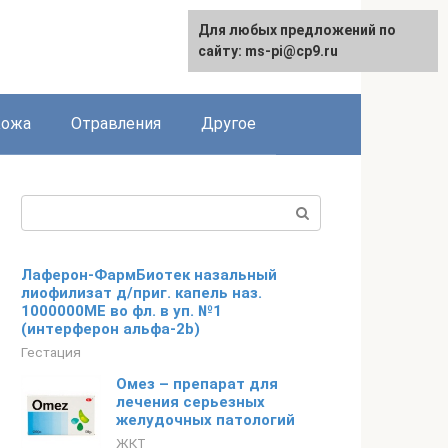
Для любых предложений по
сайту: ms-pi@cp9.ru
Кожа
Отравления
Другое
Поиск:
Лаферон-ФармБиотек назальный
лиофилизат д/приг. капель наз.
1000000МЕ во фл. в уп. №1
(интерферон альфа-2b)
Гестация
Омез – препарат для
лечения серьезных
желудочных патологий
ЖКТ