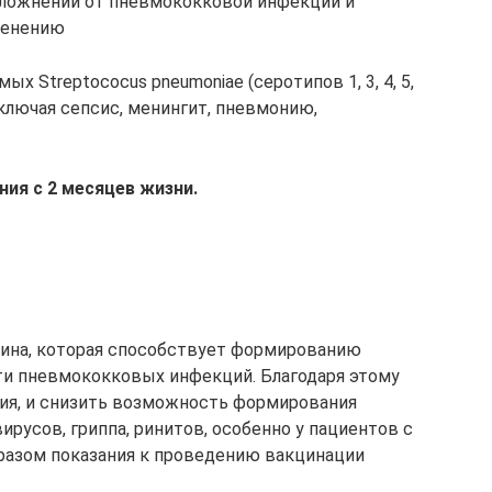
осложнений от пневмококковой инфекции и
менению
 Streptococus pneumoniae (серотипов 1, 3, 4, 5,
), включая сепсис, менингит, пневмонию,
ния с 2 месяцев жизни.
цина, которая способствует формированию
ти пневмококковых инфекций. Благодаря этому
ния, и снизить возможность формирования
русов, гриппа, ринитов, особенно у пациентов с
разом показания к проведению вакцинации