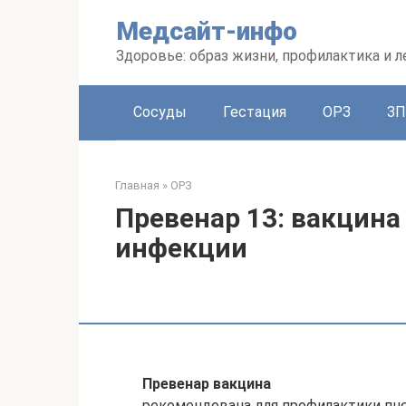
Перейти
Медсайт-инфо
к
контенту
Здоровье: образ жизни, профилактика и л
Сосуды
Гестация
ОРЗ
З
Главная
»
ОРЗ
Превенар 13: вакцин
инфекции
Превенар вакцина
рекомендована для профилактики пне