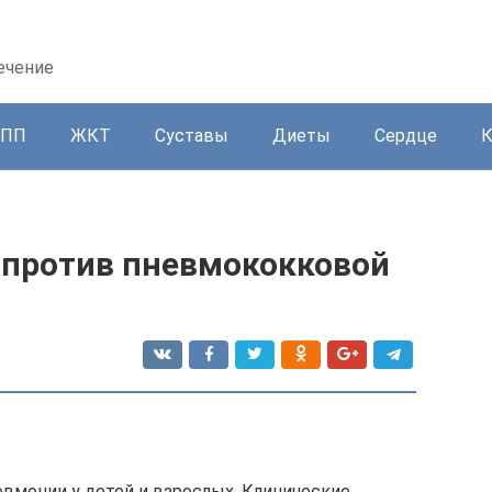
ечение
ППП
ЖКТ
Суставы
Диеты
Сердце
а против пневмококковой
вмонии у детей и взрослых. Клинические