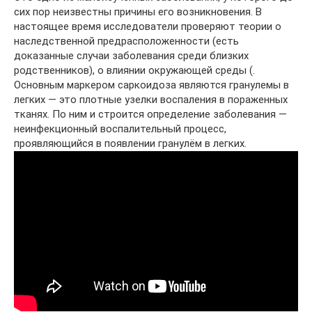
сих пор неизвестны причины его возникновения. В
настоящее время исследователи проверяют теории о
наследственной предрасположенности (есть
доказанные случаи заболевания среди близких
родственников), о влиянии окружающей среды (.
Основным маркером саркоидоза являются гранулемы в
легких — это плотные узелки воспаления в пораженных
тканях. По ним и строится определение заболевания —
неинфекционный воспалительный процесс,
проявляющийся в появлении гранулём в легких.