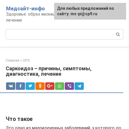
Перейти
Медсайт-инфо
Для любых предложений по
к
Здоровье: образ жизни, профилактика и
сайту: ms-pi@cp9.ru
контенту
лечение
Поиск:
Главная
»
ОРЗ
Саркоидоз – причины, симптомы,
диагностика, лечение
Что такое
Это одно из малоизученных заболеваний, у которого до