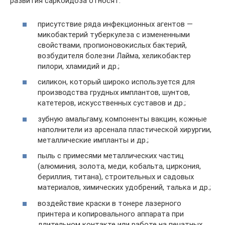
развития саркоидоза относят:
присутствие ряда инфекционных агентов —
микобактерий туберкулеза с измененными
свойствами, пропионовокислых бактерий,
возбудителя болезни Лайма, хеликобактер
пилори, хламидий и др.;
силикон, который широко используется для
производства грудных имплантов, шунтов,
катетеров, искусственных суставов и др.;
зубную амальгаму, компоненты вакцин, кожные
наполнители из арсенала пластической хирургии,
металлические импланты и др.;
пыль с примесями металлических частиц
(алюминия, золота, меди, кобальта, циркония,
бериллия, титана), строительных и садовых
материалов, химических удобрений, талька и др.;
воздействие краски в тонере лазерного
принтера и копировального аппарата при
длительном контакте или работе на печатных