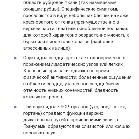
области рубцовой ткани (так называемые
ожившие рубцы). Специфические симптомы
проявляются в виде небольших бляшек на коже
красноватого оттенка (преимущественно в
верхней части тела) или ознобленной волчанки,
для которой характерно разрастание мясистых
бурых или фиолетовых очагов (наиболее
агрессивных на лице).
Саркоидоз сердца протекает одновременно с
поражением лимфатических узлов или легких.
Косвенные признаки: одышка во время
физической активности, болезненные ощущения
в области сердца, учащенное сердцебиение,
отечность нижних конечностей, бледность
кожных покровов.
При саркоидозе ЛОР-органов (ухо, нос, глотка,
гортань) страдают функции верхних
дыхательных путей с проявлениями ринита.
Гранулемы образуются на слизистой или хрящах
носовых пазух.