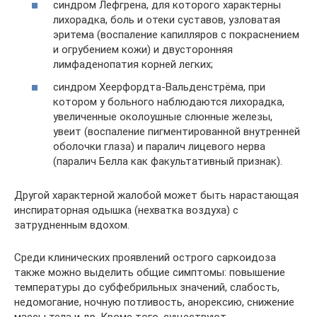
синдром Лефгрена, для которого характерны
лихорадка, боль и отеки суставов, узловатая
эритема (воспаление капилляров с покраснением
и огрубением кожи) и двусторонняя
лимфаденопатия корней легких;
синдром Хеерфордта-Вальденстрёма, при
котором у больного наблюдаются лихорадка,
увеличенные околоушные слюнные железы,
увеит (воспаление пигментированной внутренней
оболочки глаза) и паралич лицевого нерва
(паралич Белла как факультативный признак).
Другой характерной жалобой может быть нарастающая
инспираторная одышка (нехватка воздуха) с
затрудненным вдохом.
Среди клинических проявлений острого саркоидоза
также можно выделить общие симптомы: повышение
температуры до субфебрильных значений, слабость,
недомогание, ночную потливость, анорексию, снижение
массы тела и др. Кроме того, существуют