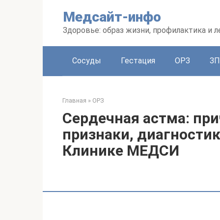
Перейти
Медсайт-инфо
к
контенту
Здоровье: образ жизни, профилактика и л
Сосуды
Гестация
ОРЗ
З
Главная
»
ОРЗ
Сердечная астма: пр
признаки, диагностик
Клинике МЕДСИ