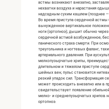
астмы возникают внезапно, заставля
нехватки воздуха и нарастания оды
надсадным сухим кашлем (позднее —
Во время приступа сердечной астмы 
вынужденное вертикальное положение
ноги (ортопноэ); дышит обычно через
сердечной астмой возбужденное, бе
панического страха смерти. При осмо
треугольника и ногтевых фаланг, та
артериального давления. При аускуль
мелкопузырчатые хрипы, преимуществ
длительном и тяжелом приступе серде
шейных вен; пульс становится нитев
резкий упадок сил. Трансформация с
может происходить внезапно или в п
свидетельствует появление обильно
мелко- и среднепузырчатых хрипов н
ортопноэ.