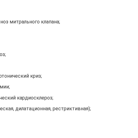
еноз митрального клапана;
оз;
ртонический криз;
мии;
еский кардиосклероз;
ская, дилатационная, рестриктивная);