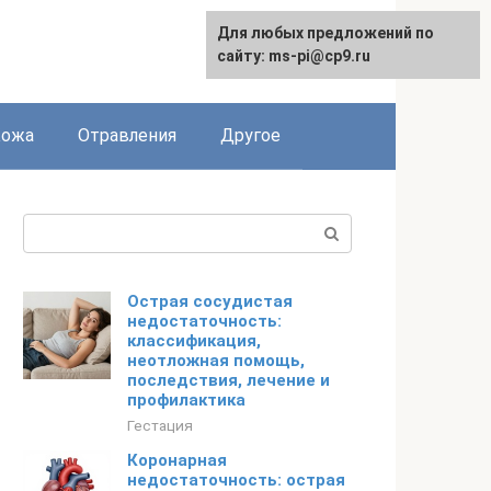
Для любых предложений по
сайту: ms-pi@cp9.ru
Кожа
Отравления
Другое
Поиск:
Острая сосудистая
недостаточность:
классификация,
неотложная помощь,
последствия, лечение и
профилактика
Гестация
Коронарная
недостаточность: острая