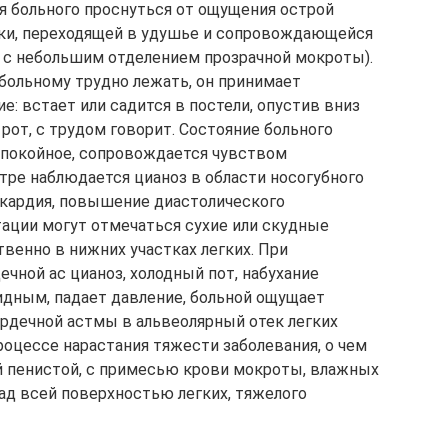
я больного проснуться от ощущения острой
шки, переходящей в удушье и сопровождающейся
 с небольшим отделением прозрачной мокроты).
больному трудно лежать, он принимает
: встает или садится в постели, опустив вниз
 рот, с трудом говорит. Состояние больного
спокойное, сопровождается чувством
тре наблюдается цианоз в области носогубного
хикардия, повышение диастолического
тации могут отмечаться сухие или скудные
енно в нижних участках легких. При
чной ас цианоз, холодный пот, набухание
идным, падает давление, больной ощущает
ердечной астмы в альвеолярный отек легких
роцессе нарастания тяжести заболевания, о чем
й пенистой, с примесью крови мокроты, влажных
ад всей поверхностью легких, тяжелого