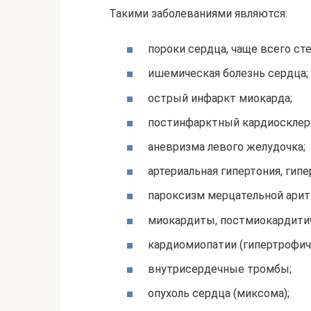
Такими заболеваниями являются:
пороки сердца, чаще всего ст
ишемическая болезнь сердца;
острый инфаркт миокарда;
постинфарктный кардиосклер
аневризма левого желудочка;
артериальная гипертония, гипе
пароксизм мерцательной арит
миокардиты, постмиокардитич
кардиомиопатии (гипертрофиче
внутрисердечные тромбы;
опухоль сердца (миксома);