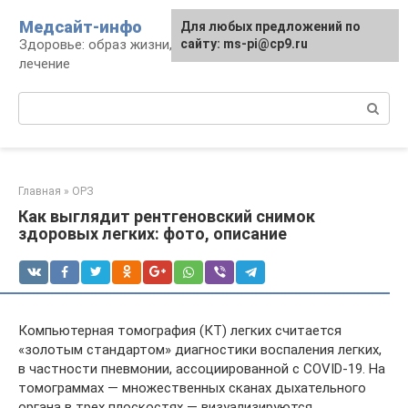
Перейти
Медсайт-инфо
Для любых предложений по
к
Здоровье: образ жизни, профилактика и
сайту: ms-pi@cp9.ru
контенту
лечение
Поиск:
Главная
»
ОРЗ
Как выглядит рентгеновский снимок
здоровых легких: фото, описание
Компьютерная томография (КТ) легких считается
«золотым стандартом» диагностики воспаления легких,
в частности пневмонии, ассоциированной с COVID-19. На
томограммах — множественных сканах дыхательного
органа в трех плоскостях — визуализируются