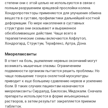
степени они с этой целью не используются в связи с
полным разрушением хрящевой прослойки колена.
Хондропротекторы применяются для улучшения обмена
веществ в суставе, профилактики дальнейшей костной
деформации. По мере накопления в суставных
структурах они оказывают и выраженное
обезболивающее действие. Чаще всего в
терапевтические схемы включаются Алфлутоп,
Хондрогард, Структум, Терафлекс, Артра, Дона.
Миорелаксанты
В ответ на боль, ущемление нервных окончаний могут
возникать мышечные спазмы. Ограничением
подвижности организм пытается решить проблемы. Но
чаще повышение тонуса скелетной мускулатуры
приводит к еще большему сдавлению нервов и усилению
боли. В таких случаях пациентам назначаются
миорелаксанты Сирдалуд, Баклосан, Мидокалм. Сначала
препараты используются в форме инъекционных
растворов, а затем результат закрепляется приемом
таблеток.