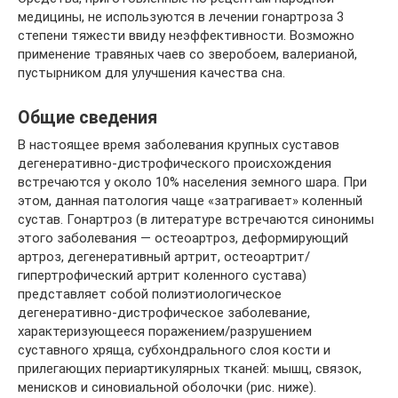
медицины, не используются в лечении гонартроза 3
степени тяжести ввиду неэффективности. Возможно
применение травяных чаев со зверобоем, валерианой,
пустырником для улучшения качества сна.
Общие сведения
В настоящее время заболевания крупных суставов
дегенеративно-дистрофического происхождения
встречаются у около 10% населения земного шара. При
этом, данная патология чаще «затрагивает» коленный
сустав. Гонартроз (в литературе встречаются синонимы
этого заболевания — остеоартроз, деформирующий
артроз, дегенеративный артрит, остеоартрит/
гипертрофический артрит коленного сустава)
представляет собой полиэтиологическое
дегенеративно-дистрофическое заболевание,
характеризующееся поражением/разрушением
суставного хряща, субхондрального слоя кости и
прилегающих периартикулярных тканей: мышц, связок,
менисков и синовиальной оболочки (рис. ниже).