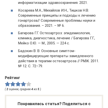
информатизации здравоохранения. 2021.
Косарева М.А., Михайлов И.Н., Тишков Н.В.
Современные принципы и подходы к лечению
гонартроза// Современные проблемы науки и
образования. – 2021. – № 6.
Багирова Г.Г. Остеоартроз: эпидемиология,
клиника, диагностика, лечение / Багирова Г.Г.,
Мейко О.Ю. — М., 2005. — 224 с.
Бадокин В. В. Основные симптом-
модифицирующие препараты замедленного
действия в терапии остеоартроза // РМЖ. 2011.
№ 12. С. 72–79.
Рейтинг
(
2
оценки, среднее
4
из
5
)
Понравилась статья? Поделиться с