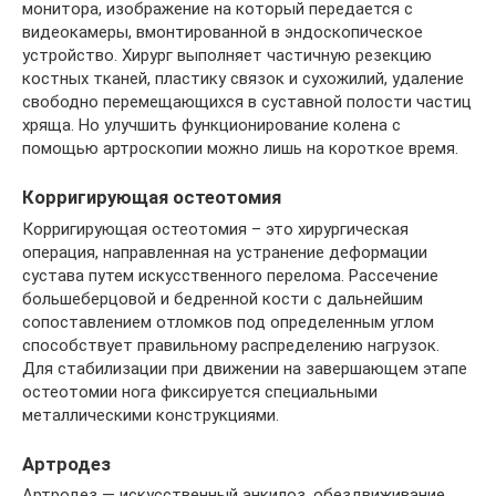
монитора, изображение на который передается с
видеокамеры, вмонтированной в эндоскопическое
устройство. Хирург выполняет частичную резекцию
костных тканей, пластику связок и сухожилий, удаление
свободно перемещающихся в суставной полости частиц
хряща. Но улучшить функционирование колена с
помощью артроскопии можно лишь на короткое время.
Корригирующая остеотомия
Корригирующая остеотомия – это хирургическая
операция, направленная на устранение деформации
сустава путем искусственного перелома. Рассечение
большеберцовой и бедренной кости с дальнейшим
сопоставлением отломков под определенным углом
способствует правильному распределению нагрузок.
Для стабилизации при движении на завершающем этапе
остеотомии нога фиксируется специальными
металлическими конструкциями.
Артродез
Артродез — искусственный анкилоз, обездвиживание