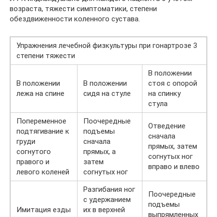
возраста, тяжести симптоматики, степени
обездвиженности коленного сустава.
Упражнения лечебной физкультуры при гонартрозе 3
степени тяжести
В положении
В положении
В положении
стоя с опорой
лежа на спине
сидя на стуле
на спинку
стула
Попеременное
Поочередные
Отведение
подтягивание к
подъемы
сначала
груди
сначала
прямых, затем
согнутого
прямых, а
согнутых ног
правого и
затем
вправо и влево
левого коленей
согнутых ног
Разгибания ног
Поочередные
с удержанием
подъемы
Имитация езды
их в верхней
выпрямленных