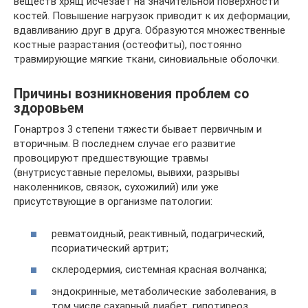
веществ хрящ исчезает на значительной поверхности
костей. Повышение нагрузок приводит к их деформации,
вдавливанию друг в друга. Образуются множественные
костные разрастания (остеофиты), постоянно
травмирующие мягкие ткани, синовиальные оболочки.
Причины возникновения проблем со
здоровьем
Гонартроз 3 степени тяжести бывает первичным и
вторичным. В последнем случае его развитие
провоцируют предшествующие травмы
(внутрисуставные переломы, вывихи, разрывы
наколенников, связок, сухожилий) или уже
присутствующие в организме патологии:
ревматоидный, реактивный, подагрический,
псориатический артрит;
склеродермия, системная красная волчанка;
эндокринные, метаболические заболевания, в
том числе сахарный диабет, гипотиреоз.