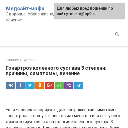
Перейти
Медсайт-инфо
Для любых предложений по
к
Здоровье: образ жизни, профилактика и
сайту: ms-pi@cp9.ru
контенту
лечение
Поиск:
Главная
»
Суставы
Гонартроз коленного сустава 3 степени:
причины, симптомы, лечение
Если человек игнорирует даже выраженные симптомы
гонартроза, то спустя несколько месяцев или лет у него
диагностируется эта патология коленного сустава 3
степени тяжести. Для нее характерны постоянные боли,