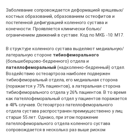
Заболевание сопровождается деформацией хрящевых/
костных образований, образованием остеофитов и
постепенной дефигурацией коленного сустава и
конечности. Проявляется клинически болью/
ограничением движений в суставе. Код по МКБ -10: М17.
В структуре коленного сустава выделяют медиальную/
латеральную сторонe
тибиофеморального
(большеберцово-бедренного) отдела и
пателлофеморальный
(надколенно-бедренный) отдел.
Воздействию остеоартроза наиболее подвержен
тибиофеморальный отдела, его медиальная сторона
(поражается у 75% пациентов), а латеральная сторона
тибиофеморального отдела у 26% пациентов. В то время
как пателлофеморальный отдел у пациентов поражается
в 48% случаев. Остеоартроз пателлофеморального
отдела сустава распространен преимущественно у лиц
старше 55 лет. Однако, при этом поражение
пателлофеморального отдела коленного сустава
сопровождается в несколько раз выше риском