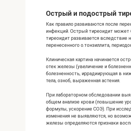
Острый и подострый тир
Как правило развиваются после пер
инфекций. Острый тиреоидит может 
тиреоидит развивается вследствие н
перенесенного о.тонзиллита, периодон
Клиническая картина начинается остр
отек железы (увеличение и болезнен
болезненность, иррадиирующая в н
тела, озноб, выраженная астения.
При лабораторном обследовании выя
общем анализе крови (повышение ур
формулы, ускорение СОЭ). При иссле
изменения не выявляются, но возмож
железы определяются признаки воспа