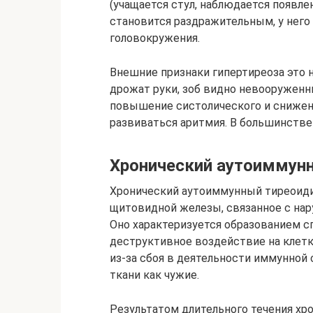
(учащается стул, наблюдается появле
становится раздражительным, у него 
головокружения.
Внешние признаки гипертиреоза это н
дрожат руки, зоб видно невооруженны
повышение систолического и снижен
развиваться аритмия. В большинстве 
Хронический аутоиммун
Хронический аутоиммунный тиреоиди
щитовидной железы, связанное с на
Оно характеризуется образованием 
деструктивное воздействие на клет
из-за сбоя в деятельности иммунной
ткани как чужие.
Результатом длительного течения хр