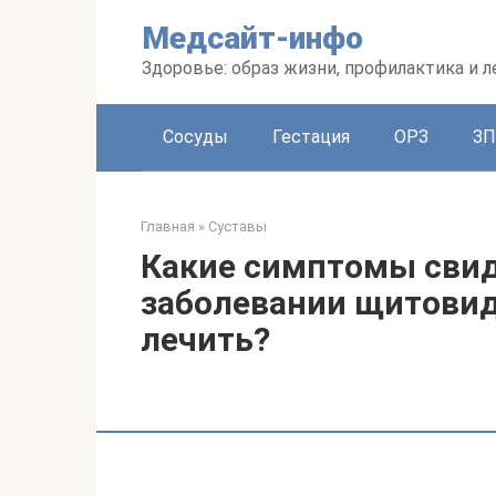
Перейти
Медсайт-инфо
к
контенту
Здоровье: образ жизни, профилактика и л
Сосуды
Гестация
ОРЗ
З
Главная
»
Суставы
Какие симптомы свид
заболевании щитовид
лечить?