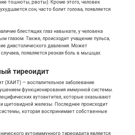
ние тошноты, рвоты). Кроме этого, человек
ухудшается сон, часто болит голова, появляется
аличие блестящих глаз навыкате, у человека
м глазом. Также, происходит учащение пульса,
ие диастолического давления. Может
случаев, появляется резкая боль в мышцах.
ный тиреоидит
т (ХАИТ) — воспалительное заболевание
рушением функционирования иммунной системы.
специфических аутоантител, которые оказывают
ки щитовидной железы. Последнее происходит
 системы, которая воспринимает собственные
онического аутоиммунного тиреоидита является