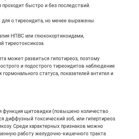
 проходит быстро и без последствий.
для о.тиреоидита, но менее выражены.
апия НПВС или глюкокортикоидами,
й тиреотоксикоза.
ита может развиться гипотиреоз, поэтому
 острого и подострого тиреоидитов наблюдение
 гормонального статуса, показателей антител и
ая функция щитовидки (повышено количество
я диффузный токсический зоб, или гипертиреоз.
козу. Среди характерных признаков можно
шенную работу желудочно-кишечного тракта