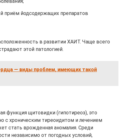
олевания;
й приём йодсодержащих препаратов
асположенность в развитии ХАИТ. Чаще всего
традают этой патологией.
сердца — виды проблем, имеющих такой
ая функция щитовидки (гипотиреоз), это
но с хроническим тиреоидитом и лечением
жет стать врожденная аномалия. Среди
сти независимо от погодных условий,