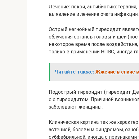
Лечение: покой, антибиотикотерапия,
выявление и лечение очага инфекции.
Острый негнойный тиреоидит являетс
облучения органов головы и шеи (пос
некоторое время после воздействия,
только в применении НПВС, иногда г
Читайте также:
Жжение в спине в
Подострый тиреоидит (тиреоидит Де 
с о.тиреоидитом. Причиной возникно
заболевают женщины.
Клиническая картина так же характер
астенией, болевым синдромом, озно
субфебрильной, иногда с признаками 