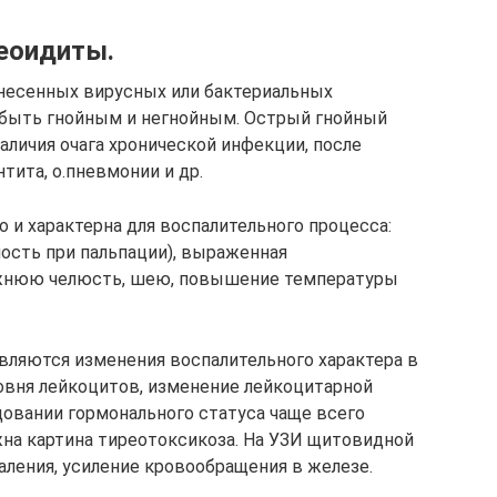
еоидиты.
енесенных вирусных или бактериальных
быть гнойным и негнойным. Острый гнойный
аличия очага хронической инфекции, после
тита, о.пневмонии и др.
о и характерна для воспалительного процесса:
ность при пальпации), выраженная
ижнюю челюсть, шею, повышение температуры
вляются изменения воспалительного характера в
овня лейкоцитов, изменение лейкоцитарной
довании гормонального статуса чаще всего
на картина тиреотоксикоза. На УЗИ щитовидной
ления, усиление кровообращения в железе.