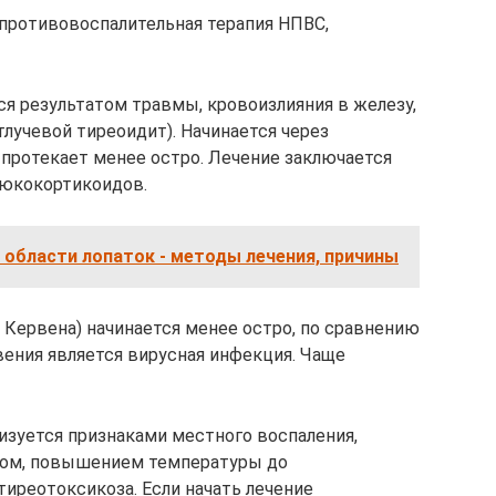
 противовоспалительная терапия НПВС,
я результатом травмы, кровоизлияния в железу,
тлучевой тиреоидит). Начинается через
 протекает менее остро. Лечение заключается
люкокортикоидов.
 области лопаток - методы лечения, причины
Кервена) начинается менее остро, по сравнению
вения является вирусная инфекция. Чаще
изуется признаками местного воспаления,
бом, повышением температуры до
тиреотоксикоза. Если начать лечение