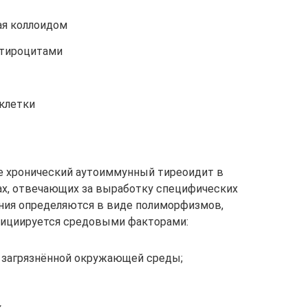
ая коллоидом
 тироцитами
-клетки
е хронический аутоиммунный тиреоидит в
ах, отвечающих за выработку специфических
нения определяются в виде полиморфизмов,
нициируется средовыми факторами:
 загрязнённой окружающей среды;