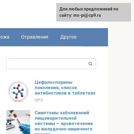
Для любых предложений по
сайту: ms-pi@cp9.ru
Кожа
Отравления
Другое
Поиск:
Цефалоспорины:
поколения, список
антибиотиков в таблетках
ОРЗ
Симптомы заболеваний
пищеварительной
системы — кровотечение
из желудочно-кишечного