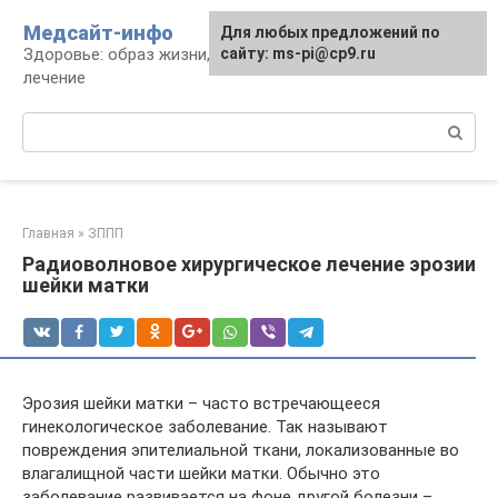
Перейти
Медсайт-инфо
Для любых предложений по
к
Здоровье: образ жизни, профилактика и
сайту: ms-pi@cp9.ru
контенту
лечение
Поиск:
Главная
»
ЗППП
Радиоволновое хирургическое лечение эрозии
шейки матки
Эрозия шейки матки – часто встречающееся
гинекологическое заболевание. Так называют
повреждения эпителиальной ткани, локализованные во
влагалищной части шейки матки. Обычно это
заболевание развивается на фоне другой болезни –