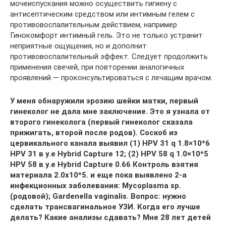
мочеиспускания можно осуществить гигиену с
антисептическим средством или интимным гелем с
противовоспалительным действием, например
Гинокомфорт интимный гель. Это не только устранит
неприятные ощущения, но и дополнит
противовоспалительный эффект. Следует продолжить
применения свечей, при повторении аналогичных
проявлений — проконсультироваться с лечащим врачом.
У меня обнаружили эрозию шейки матки, первый
гинеколог не дала мне заключение. Это я узнала от
второго гинеколога (первый гинеколог сказала
прижигать, второй после родов). Соскоб из
цервикального канала выявил (1) HPV 31 q 1.8×10*6
HPV 31 в y.e Hybrid Capture 12; (2) HPV 58 q 1.0×10*5
HPV 58 в y.e Hybrid Capture 0.66 Контроль взятия
материала 2.0х10*5. и еще пока выявлено 2-а
инфекционных заболевания: Mycoplasma sp.
(родовой); Gardenella vaginalis. Вопрос: нужно
сделать трансвагинальное УЗИ. Когда его лучше
делать? Какие анализы сдавать? Мне 28 лет детей