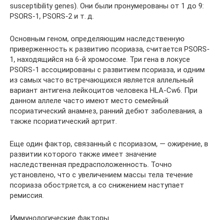
susceptibility genes). Они были пронумерованы от 1 до 9:
PSORS-1, PSORS-2 и т. д.
Основным геном, определяющим наследственную
приверженность к развитию псориаза, считается PSORS-
1, находящийся на 6‑й хромосоме. Три гена в локусе
PSORS-1 ассоциированы с развитием псориаза, и одним
из самых часто встречающихся является аллельный
вариант антигена лейкоцитов человека HLA-Cw6. При
данном аллеле часто имеют место семейный
псориатический анамнез, ранний дебют заболевания, а
также псориатический артрит.
Еще один фактор, связанный с псориазом, — ожирение, в
развитии которого также имеет значение
наследственная предрасположенность. Точно
установлено, что с увеличением массы тела течение
псориаза обостряется, а со снижением наступает
ремиссия.
Иммунологические факторы