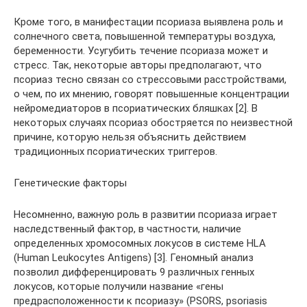
Кроме того, в манифестации псориаза выявлена роль и
солнечного света, повышенной температуры воздуха,
беременности. Усугубить течение псориаза может и
стресс. Так, некоторые авторы предполагают, что
псориаз тесно связан со стрессовыми расстройствами,
о чем, по их мнению, говорят повышенные концентрации
нейромедиаторов в псориатических бляшках [2]. В
некоторых случаях псориаз обостряется по неизвестной
причине, которую нельзя объяснить действием
традиционных псориатических триггеров.
Генетические факторы
Несомненно, важную роль в развитии псориаза играет
наследственный фактор, в частности, наличие
определенных хромосомных локусов в системе HLA
(Human Leukocytes Antigens) [3]. Геномный анализ
позволил дифференцировать 9 различных генных
локусов, которые получили название «гены
предрасположенности к псориазу» (PSORS, psoriasis