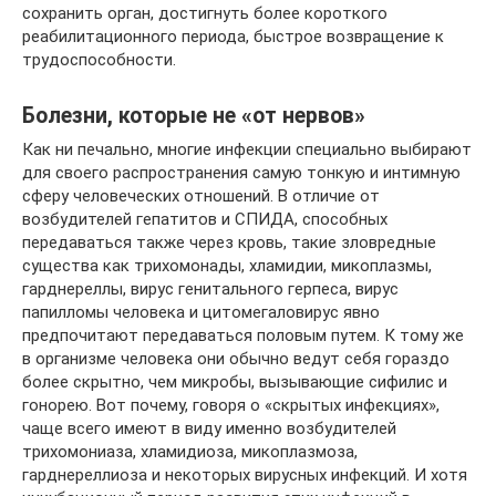
сохранить орган, достигнуть более короткого
реабилитационного периода, быстрое возвращение к
трудоспособности.
Болезни, которые не «от нервов»
Как ни печально, многие инфекции специально выбирают
для своего распространения самую тонкую и интимную
сферу человеческих отношений. В отличие от
возбудителей гепатитов и СПИДА, способных
передаваться также через кровь, такие зловредные
существа как трихомонады, хламидии, микоплазмы,
гарднереллы, вирус генитального герпеса, вирус
папилломы человека и цитомегаловирус явно
предпочитают передаваться половым путем. К тому же
в организме человека они обычно ведут себя гораздо
более скрытно, чем микробы, вызывающие сифилис и
гонорею. Вот почему, говоря о «скрытых инфекциях»,
чаще всего имеют в виду именно возбудителей
трихомониаза, хламидиоза, микоплазмоза,
гарднереллиоза и некоторых вирусных инфекций. И хотя