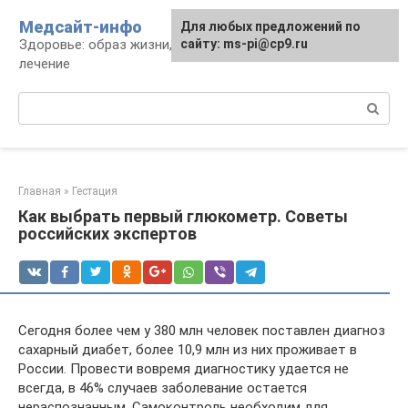
Перейти
Медсайт-инфо
Для любых предложений по
к
Здоровье: образ жизни, профилактика и
сайту: ms-pi@cp9.ru
контенту
лечение
Поиск:
Главная
»
Гестация
Как выбрать первый глюкометр. Советы
российских экспертов
Сегодня более чем у 380 млн человек поставлен диагноз
сахарный диабет, более 10,9 млн из них проживает в
России. Провести вовремя диагностику удается не
всегда, в 46% случаев заболевание остается
нераспознанным. Самоконтроль необходим для