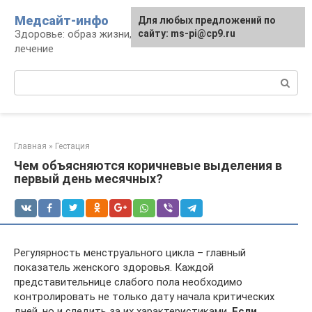
Перейти
Медсайт-инфо
Для любых предложений по
к
Здоровье: образ жизни, профилактика и
сайту: ms-pi@cp9.ru
контенту
лечение
Поиск:
Главная
»
Гестация
Чем объясняются коричневые выделения в
первый день месячных?
Регулярность менструального цикла – главный
показатель женского здоровья. Каждой
представительнице слабого пола необходимо
контролировать не только дату начала критических
дней, но и следить за их характеристиками.
Если