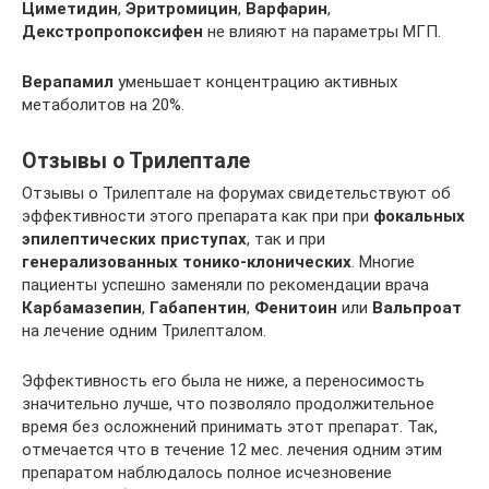
Циметидин
,
Эритромицин
,
Варфарин
,
Декстропропоксифен
не влияют на параметры МГП.
Верапамил
уменьшает концентрацию активных
метаболитов на 20%.
Отзывы о Трилептале
Отзывы о Трилептале на форумах свидетельствуют об
эффективности этого препарата как при при
фокальных
эпилептических приступах
, так и при
генерализованных тонико-клонических
. Многие
пациенты успешно заменяли по рекомендации врача
Карбамазепин
,
Габапентин
,
Фенитоин
или
Вальпроат
на лечение одним Трилепталом.
Эффективность его была не ниже, а переносимость
значительно лучше, что позволяло продолжительное
время без осложнений принимать этот препарат. Так,
отмечается что в течение 12 мес. лечения одним этим
препаратом наблюдалось полное исчезновение