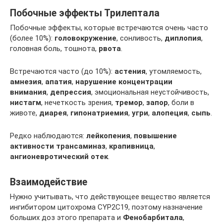
Побочные эффекты Трилептала
Побочные эффекты, которые встречаются очень часто
(более 10%):
головокружение
, сонливость,
диплопия
,
головная боль, тошнота,
рвота
.
Встречаются часто (до 10%):
астения
, утомляемость,
амнезия
,
апатия
,
нарушение концентрации
внимания
,
депрессия
, эмоциональная неустойчивость,
нистагм
, нечеткость зрения,
тремор
,
запор
, боли в
животе,
диарея
,
гипонатриемия
,
угри
,
алопеция
,
сыпь
.
Редко наблюдаются:
лейкопения
,
повышение
активности трансаминаз
,
крапивница
,
ангионевротический отек
.
Взаимодействие
Нужно учитывать, что действующее вещество является
ингибитором цитохрома CYP2C19, поэтому назначение
больших доз этого препарата и
Фенобарбитала
,