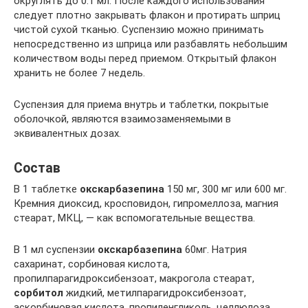
округлять до 0.1 мл. После каждого использования
следует плотно закрывать флакон и протирать шприц
чистой сухой тканью. Суспензию можно принимать
непосредственно из шприца или разбавлять небольшим
количеством воды перед приемом. Открытый флакон
хранить не более 7 недель.
Суспензия для приема внутрь и таблетки, покрытые
оболочкой, являются взаимозаменяемыми в
эквивалентных дозах.
Состав
В 1 таблетке
окскарбазепина
150 мг, 300 мг или 600 мг.
Кремния диоксид, кросповидон, гипромеллоза, магния
стеарат, МКЦ, — как вспомогательные вещества.
В 1 мл суспензии
окскарбазепина
60мг. Натрия
сахаринат, сорбиновая кислота,
пропилпарагидроксибензоат, макрогола стеарат,
сорбитол
жидкий, метилпарагидроксибензоат,
аскорбиновая кислота, пропиленгликоль, целлюлоза,