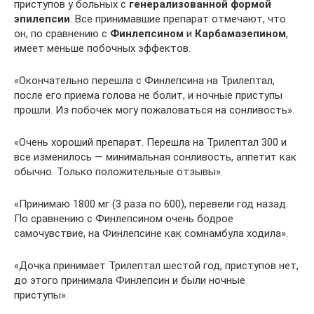
приступов у больных с
генерализованной формой
эпилепсии
. Все принимавшие препарат отмечают, что
он, по сравнению с
Финлепсином
и
Карбамазепином
,
имеет меньше побочных эффектов.
«Окончательно перешла с Финлепсина на Трилептал,
после его приема голова не болит, и ночные приступы
прошли. Из побочек могу пожаловаться на сонливость».
«Очень хороший препарат. Перешла на Трилептал 300 и
все изменилось — минимальная сонливость, аппетит как
обычно. Только положительные отзывы».
«Принимаю 1800 мг (3 раза по 600), перевели год назад.
По сравнению с Финлепсином очень бодрое
самочувствие, на Финлепсине как сомнамбула ходила».
«Дочка принимает Трилептал шестой год, приступов нет,
до этого принимала Финлепсин и были ночные
приступы».