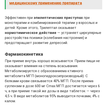
медицинскому применению препарата
Эффективен при
эпилептических приступах
при
монотерапии и комбинированной терапии у взрослых и
детей. Кроме этого, Трилептал оказывает
нормотимическое действие
— устраняет циркулярные
расстройства психики (колебания настроения) и
предотвращает развитие депрессий.
Фармакокинетика
При приеме внутрь хорошо всасывается. Прием пищи не
оказывает влияния на степень всасывания.
Метаболизируется с образованиема ктивного
метаболита МГП (моногидроксипроизводный). С
белками крови связывается 40% МГП. После приема
суспензии в дозе 600 мг Cmax МГП достигается через 6
ч, а при приеме такой же дозы в виде таблеток — через
4,5 ч. В виде метаболитов 95% выводится почками, 4% с
калом.