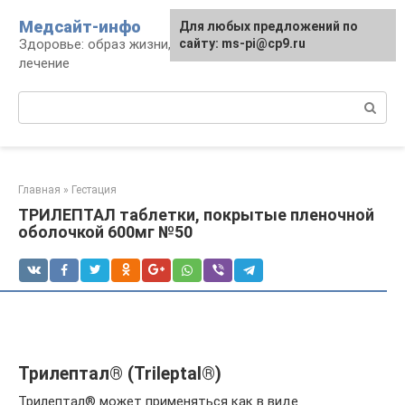
Перейти
Медсайт-инфо
Для любых предложений по
к
Здоровье: образ жизни, профилактика и
сайту: ms-pi@cp9.ru
контенту
лечение
Поиск:
Главная
»
Гестация
ТРИЛЕПТАЛ таблетки, покрытые пленочной
оболочкой 600мг №50
Трилептал® (Trileptal®)
Трилептал® может применяться как в виде