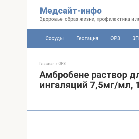
Перейти
Медсайт-инфо
к
контенту
Здоровье: образ жизни, профилактика и л
Сосуды
Гестация
ОРЗ
З
Главная
»
ОРЗ
Амбробене раствор дл
ингаляций 7,5мг/мл, 