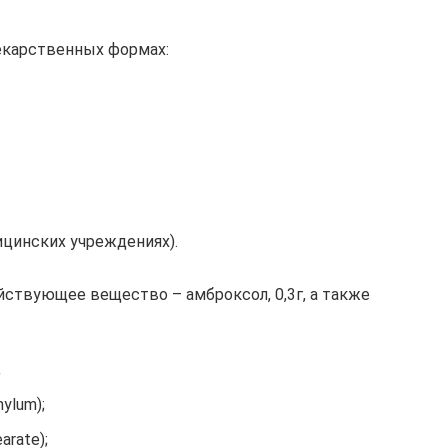
екарственных формах:
ицинских учреждениях).
йствующее вещество – амброксол, 0,3г, а также
;
ylum);
arate);