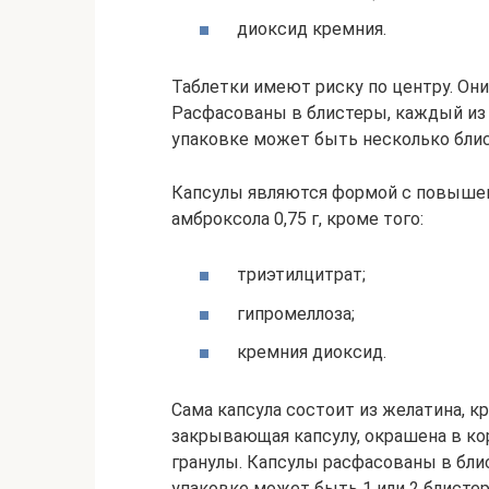
диоксид кремния.
Таблетки имеют риску по центру. Они
Расфасованы в блистеры, каждый из 
упаковке может быть несколько блист
Капсулы являются формой с повышен
амброксола 0,75 г, кроме того:
триэтилцитрат;
гипромеллоза;
кремния диоксид.
Сама капсула состоит из желатина, кр
закрывающая капсулу, окрашена в ко
гранулы. Капсулы расфасованы в блис
упаковке может быть 1 или 2 блистер