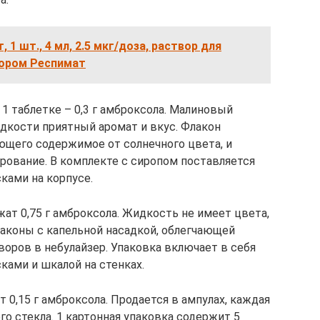
 1 шт., 4 мл, 2.5 мкг/доза, раствор для
тором Респимат
 1 таблетке – 0,3 г амброксола. Малиновый
дкости приятный аромат и вкус. Флакон
ющего содержимое от солнечного цвета, и
рование. В комплекте с сиропом поставляется
ками на корпусе.
жат 0,75 г амброксола. Жидкость не имеет цвета,
лаконы с капельной насадкой, облегчающей
воров в небулайзер. Упаковка включает в себя
ками и шкалой на стенках.
 0,15 г амброксола. Продается в ампулах, каждая
о стекла. 1 картонная упаковка содержит 5