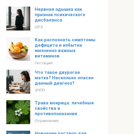
Нервная одышка как
признак психического
дисбаланса
ОРЗ
Как распознать симптомы
дефицита и избытка
жизненно важных
витаминов
Гестация
Что такое двурогая
матка? Насколько опасен
данный диагноз?
ЗППП
Трава мокрица: лечебные
свойства и
противопоказания
Отравления
Новокаин раствор для