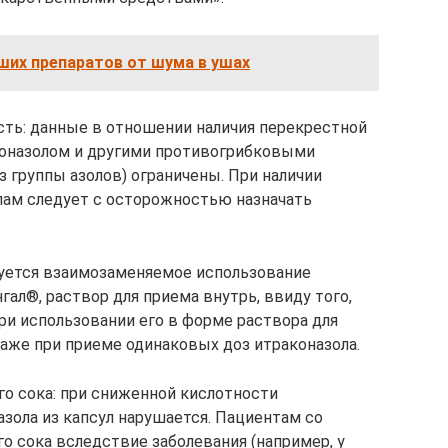
ших препаратов от шума в ушах
ть: данные в отношении наличия перекрестной
оназолом и другими противогрибковыми
з группы азолов) ограничены. При наличии
лам следует с осторожностью назначать
уется взаимозаменяемое использование
гал®, раствор для приема внутрь, ввиду того,
ри использовании его в форме раствора для
даже при приеме одинаковых доз итраконазола.
о сока: при сниженной кислотности
зола из капсул нарушается. Пациентам со
 сока вследствие заболевания (например, у