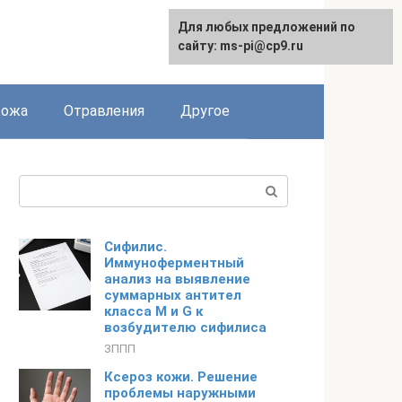
Для любых предложений по
сайту: ms-pi@cp9.ru
Кожа
Отравления
Другое
Поиск:
Сифилис.
Иммуноферментный
анализ на выявление
суммарных антител
класса M и G к
возбудителю сифилиса
ЗППП
Ксероз кожи. Решение
проблемы наружными