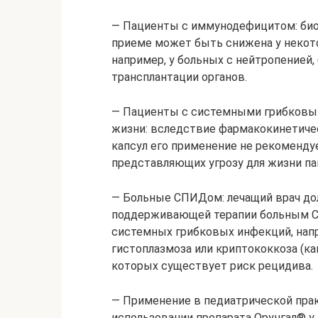
— Пациенты с иммунодефицитом: био
приеме может быть снижена у некот
например, у больных с нейтропенией
трансплантации органов.
— Пациенты с системными грибковы
жизни: вследствие фармакокинетичес
капсул его применение не рекомендуе
представляющих угрозу для жизни па
— Больные СПИДом: лечащий врач до
поддерживающей терапии больным С
системных грибковых инфекций, напр
гистоплазмоза или криптококкоза (как
которых существует риск рецидива.
— Применение в педиатрической прак
использовании препарата Орунгал® у