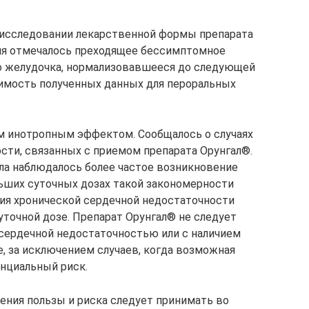
в исследовании лекарственной формы препарата
ия отмечалось преходящее бессимптомное
 желудочка, нормализовавшееся до следующей
чимость полученных данных для пероральных
м инотропным эффектом. Сообщалось о случаях
сти, связанных с приемом препарата Орунгал®.
ола наблюдалось более частое возникновение
ьших суточных дозах такой закономерности
ия хронической сердечной недостаточности
точной дозе. Препарат Орунгал® не следует
сердечной недостаточностью или с наличием
, за исключением случаев, когда возможная
енциальный риск.
ния пользы и риска следует принимать во