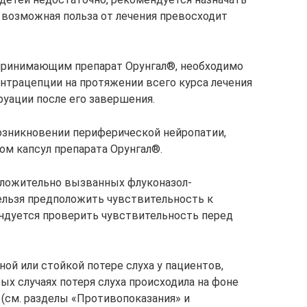
и возможная польза от лечения превосходит
принимающим препарат Орунгал®, необходимо
трацепции на протяжении всего курса лечения
руации после его завершения.
озникновении периферической нейропатии,
ом капсул препарата Орунгал®.
оложительно вызванных флуконазол-
ельзя предположить чувствительность к
ендуется проверить чувствительность перед
ной или стойкой потере слуха у пациентов,
х случаях потеря слуха происходила на фоне
(см. разделы «Противопоказания» и