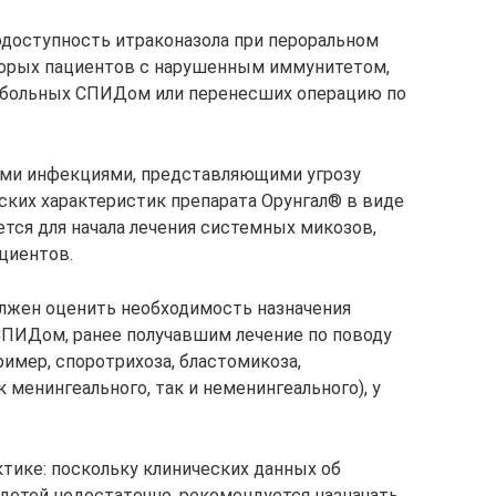
доступность итраконазола при пероральном
орых пациентов с нарушенным иммунитетом,
, больных СПИДом или перенесших операцию по
ми инфекциями, представляющими угрозу
ких характеристик препарата Орунгал® в виде
тся для начала лечения системных микозов,
циентов.
лжен оценить необходимость назначения
ПИДом, ранее получавшим лечение по поводу
имер, споротрихоза, бластомикоза,
 менингеального, так и неменингеального), у
тике: поскольку клинических данных об
 детей недостаточно, рекомендуется назначать