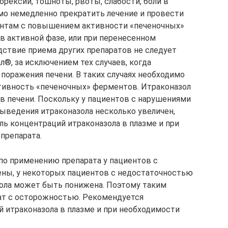
орексии, тошноты, рвоты, слабости, боли в
мо немедленно прекратить лечение и провести
ентам с повышением активности «печеночных»
в активной фазе, или при перенесенном
ствие приема других препаратов не следует
л®, за исключением тех случаев, когда
поражения печени. В таких случаях необходимо
тивность «печеночных» ферментов. Итраконазол
 печени. Поскольку у пациентов с нарушениями
ыведения итраконазола несколько увеличен,
ь концентраций итраконазола в плазме и при
препарата.
по применению препарата у пациентов с
ены, у некоторых пациентов с недостаточностью
зола может быть понижена. Поэтому таким
ат с осторожностью. Рекомендуется
 итраконазола в плазме и при необходимости