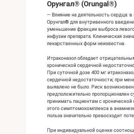
Орунгал® (Orungal®)
— Влияние на деятельность сердца: 
Орунгал® для внутривенного введен
уменьшение фракции выброса левого
инфузии препарата. Клиническая зна
лекарственных форм неизвестна.
Итраконазол обладает отрицательны
хронической сердечной недостаточно
При суточной дозе 400 мг итраконаз
сердечной недостаточности; при мен
выявлено не было. Риск возникновен
предположительно пропорционален су
принимать пациентам с хронической 
этого симптомокомплекса в анамнезе
польза значительно превосходит пот
При индивидуальной оценке соотноше