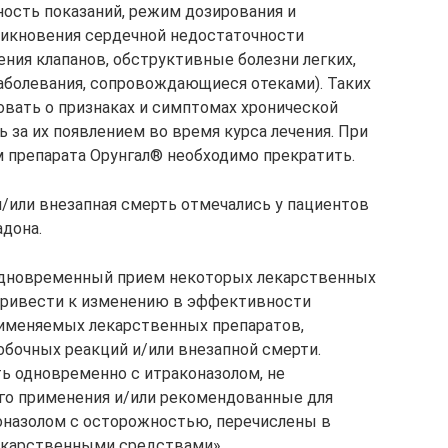
ность показаний, режим дозирования и
икновения сердечной недостаточности
ния клапанов, обструктивные болезни легких,
заболевания, сопровождающиеся отеками). Таких
вать о признаках и симптомах хронической
 за их появлением во время курса лечения. При
 препарата Орунгал® необходимо прекратить.
/или внезапная смерть отмечались у пациентов
дона.
одновременный прием некоторых лекарственных
привести к изменению в эффективности
рименяемых лекарственных препаратов,
бочных реакций и/или внезапной смерти.
ь одновременно с итраконазолом, не
о применения и/или рекомендованные для
оназолом с осторожностью, перечислены в
екарственными средствами».