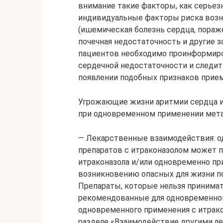
внимание такие факторы, как серьез
индивидуальные факторы риска возн
(ишемическая болезнь сердца, пораже
почечная недостаточность и другие 
пациентов необходимо проинформиро
сердечной недостаточности и следить
появлении подобных признаков прием
Угрожающие жизни аритмии сердца и
при одновременном применении мета
— Лекарственные взаимодействия: 
препаратов с итраконазолом может 
итраконазола и/или одновременно п
возникновению опасных для жизни по
Препараты, которые нельзя принимат
рекомендованные для одновременног
одновременного применения с итрак
разделе «Взаимодействие другими л