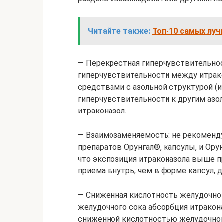
Читайте также:
Топ-10 самых луч
— Перекрестная гиперчувствительнос
гиперчувствительности между итрак
средствами с азольной структурой (и
гиперчувствительности к другим азо
итраконазол.
— Взаимозаменяемость: не рекоменд
препаратов Орунгал®, капсулы, и Орун
что экспозиция итраконазола выше п
приема внутрь, чем в форме капсул, 
— Сниженная кислотность желудочног
желудочного сока абсорбция итракона
сниженной кислотностью желудочного