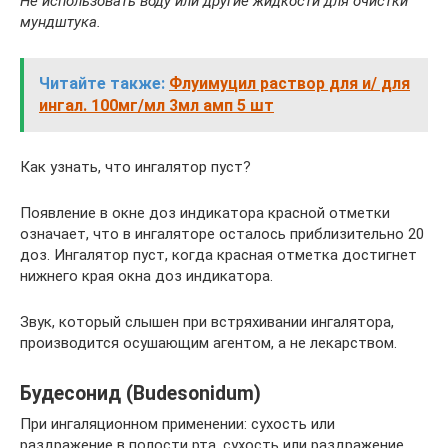
Не использовать воду или другие жидкости для очистки
мундштука.
Читайте также:
Флуимуцил раствор для и/ для
ингал. 100мг/мл 3мл амп 5 шт
Как узнать, что ингалятор пуст?
Появление в окне доз индикатора красной отметки
означает, что в ингаляторе осталось приблизительно 20
доз. Ингалятор пуст, когда красная отметка достигнет
нижнего края окна доз индикатора.
Звук, который слышен при встряхивании ингалятора,
производится осушающим агентом, а не лекарством.
Будесонид (Budesonidum)
При ингаляционном применении: сухость или
раздражение в полости рта, сухость или раздражение