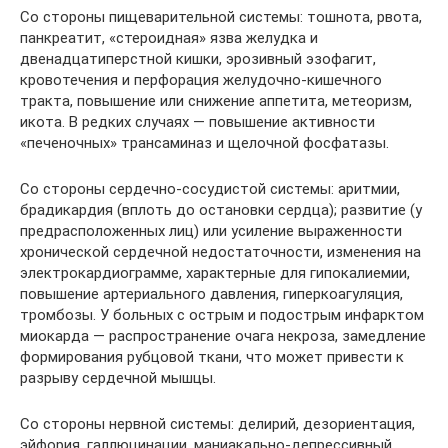
Со стороны пищеварительной системы: тошнота, рвота,
панкреатит, «стероидная» язва желудка и
двенадцатиперстной кишки, эрозивный эзофагит,
кровотечения и перфорация желудочно-кишечного
тракта, повышение или снижение аппетита, метеоризм,
икота. В редких случаях — повышение активности
«печеночных» трансаминаз и щелочной фосфатазы.
Со стороны сердечно-сосудистой системы: аритмии,
брадикардия (вплоть до остановки сердца); развитие (у
предрасположенных лиц) или усиление выраженности
хронической сердечной недостаточности, изменения на
электрокардиограмме, характерные для гипокалиемии,
повышение артериального давления, гиперкоагуляция,
тромбозы. У больных с острым и подострым инфарктом
миокарда — распространение очага некроза, замедление
формирования рубцовой ткани, что может привести к
разрыву сердечной мышцы.
Со стороны нервной системы: делирий, дезориентация,
эйфория, галлюцинации, маниакально-депрессивный