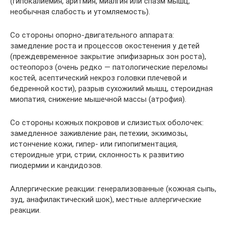
(гипокалиемия, аритмия, миалгия или спазм мышц,
необычная слабость и утомляемость).
Со стороны опорно-двигательного аппарата:
замедление роста и процессов окостенения у детей
(преждевременное закрытие эпифизарных зон роста),
остеопороз (очень редко — патологические переломы
костей, асептический некроз головки плечевой и
бедренной кости), разрыв сухожилий мышц, стероидная
миопатия, снижение мышечной массы (атрофия).
Со стороны кожных покровов и слизистых оболочек:
замедленное заживление ран, петехии, экхимозы,
истончение кожи, гипер- или гипопигментация,
стероидные угри, стрии, склонность к развитию
пиодермии и кандидозов.
Аллергические реакции: генерализованные (кожная сыпь,
зуд, анафилактический шок), местные аллергические
реакции.