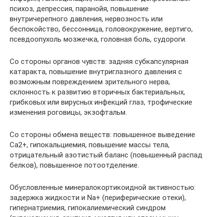
психоз, депрессия, паранойя, повышение
внутричерепного давления, нервозность или
беспокойство, бессонница, головокружение, вертиго,
псевдоопухоль мозжечка, головная боль, судороги.
Со стороны органов чувств: задняя субкапсулярная
катаракта, повышение внутриглазного давления с
возможным повреждением зрительного нерва,
склонность к развитию вторичных бактериальных,
грибковых или вирусных инфекций глаз, трофические
изменения роговицы, экзофтальм.
Со стороны обмена веществ: повышенное выведение
Ca2+, гипокальциемия, повышение массы тела,
отрицательный азотистый баланс (повышенный распад
белков), повышенное потоотделение.
Обусловленные минералокортикоидной активностью:
задержка жидкости и Na+ (периферические отеки),
гипернатриемия, гипокалиемический синдром