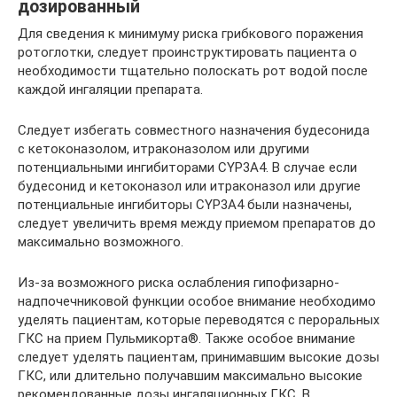
дозированный
Для сведения к минимуму риска грибкового поражения
ротоглотки, следует проинструктировать пациента о
необходимости тщательно полоскать рот водой после
каждой ингаляции препарата.
Следует избегать совместного назначения будесонида
с кетоконазолом, итраконазолом или другими
потенциальными ингибиторами CYP3A4. В случае если
будесонид и кетоконазол или итраконазол или другие
потенциальные ингибиторы CYP3A4 были назначены,
следует увеличить время между приемом препаратов до
максимально возможного.
Из-за возможного риска ослабления гипофизарно-
надпочечниковой функции особое внимание необходимо
уделять пациентам, которые переводятся с пероральных
ГКС на прием Пульмикорта®. Также особое внимание
следует уделять пациентам, принимавшим высокие дозы
ГКС, или длительно получавшим максимально высокие
рекомендованные дозы ингаляционных ГКС. В