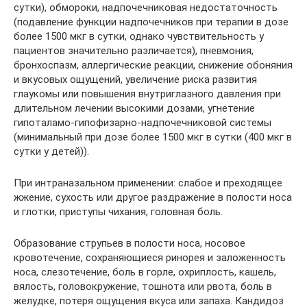
сутки), обмороки, надпочечниковая недостаточность
(подавление функции надпочечников при терапии в дозе
более 1500 мкг в сутки, однако чувствительность у
пациентов значительно различается), пневмония,
бронхоспазм, аллергические реакции, снижение обоняния
и вкусовых ощущений, увеличение риска развития
глаукомы или повышения внутриглазного давления при
длительном лечении высокими дозами, угнетение
гипоталамо-гипофизарно-надпочечниковой системы
(минимальный при дозе более 1500 мкг в сутки (400 мкг в
сутки у детей)).
При интраназальном применении: слабое и преходящее
жжение, сухость или другое раздражение в полости носа
и глотки, приступы чихания, головная боль.
Образование струпьев в полости носа, носовое
кровотечение, сохраняющиеся ринорея и заложенность
носа, слезотечение, боль в горле, охриплость, кашель,
вялость, головокружение, тошнота или рвота, боль в
желудке, потеря ощущения вкуса или запаха. Кандидоз