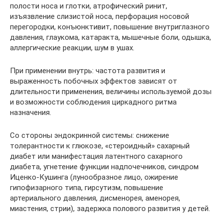
полости носа и глотки, атрофический ринит,
изъязвление слизистой носа, перфорация носовой
перегородки, конъюнктивит, повышение внутриглазного
давления, глаукома, катаракта, мышечные боли, одышка,
аллергические реакции, шум в ушах.
При применении внутрь: частота развития и
выраженность побочных эффектов зависят от
длительности применения, величины используемой дозы
и возможности соблюдения циркадного ритма
назначения.
Со стороны эндокринной системы: снижение
толерантности к глюкозе, «стероидный» сахарный
диабет или манифестация латентного сахарного
диабета, угнетение функции надпочечников, синдром
Иценко-Кушинга (лунообразное лицо, ожирение
гипофизарного типа, гирсутизм, повышение
артериального давления, дисменорея, аменорея,
миастения, стрии), задержка полового развития у детей.