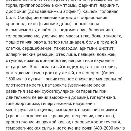
горла, гриппоподобные симптомы, фарингит, ларингит,
дисфония (дозозависимый эффект), кашель, головная
боль. Орофарингеальный кандидоз, образование
кровоподтеков (высокие дозы), повышенная
утомляемость, слабость, недомогание, бессонница,
головокружение, увеличение массы тела, боль в животе,
тошнота или рвота, запор или диарея, боль в грудной
клетке, сердцебиение, тахикардия, аритмии, цистит,
аллергические реакции, отек лица, пальцев, лодыжек,
ступней, нижних конечностей, неприятные вкусовые
ощущения. Эзофагеальный кандидоз, гастроэнтерит,
замедление темпа роста у детей, остеопороз (более
1500 мкг в сутки — значительное снижение минеральной
плотности кости), катаракта (увеличение риска
развития задней субкапсулярной катаракты при
длительном лечении высокими дозами), гипертензия,
гиперкортицизм, гипергликемия, нарушения
менструального цикла, лихорадка, нарушения психики
(тревога, агрессивные реакции, депрессии, психозы),
кровотечение из прямой кишки, носовые кровотечения,
геморрагическая сыпь и истончение кожи (400-2000 мкг в