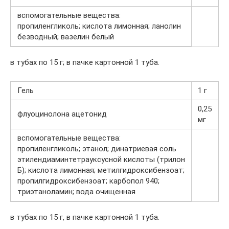
вспомогательные вещества:
пропиленгликоль; кислота лимонная; ланолин
безводный; вазелин белый
в тубах по 15 г; в пачке картонной 1 туба.
Гель
1 г
0,25
флуоцинолона ацетонид
мг
вспомогательные вещества:
пропиленгликоль; этанол; динатриевая соль
этилендиаминтетрауксусной кислоты (трилон
Б); кислота лимонная; метилгидроксибензоат;
пропилгидроксибензоат; карбопол 940;
триэтаноламин; вода очищенная
в тубах по 15 г, в пачке картонной 1 туба.