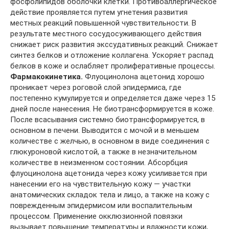
фосфолипидов оболочки клетки. Противоаллергическое
действие проявляется путем угнетения развития
местных реакций повышенной чувствительности. В
результате местного сосудосуживающего действия
снижает риск развития экссудативных реакций. Снижает
синтез белков и отложение коллагена. Ускоряет распад
белков в коже и ослабляет пролиферативные процессы.
Фармакокинетика.
Флуоцинолона ацетонид хорошо
проникает через роговой слой эпидермиса, где
постепенно кумулируется и определяется даже через 15
дней после нанесения. Не биотрансформируется в коже.
После всасывания системно биотрансформируется, в
основном в печени. Выводится с мочой и в меньшем
количестве с желчью, в основном в виде соединения с
глюкуроновой кислотой, а также в незначительном
количестве в неизменном состоянии. Абсорбция
флуоцинолона ацетонида через кожу усиливается при
нанесении его на чувствительную кожу — участки
анатомических складок тела и лицо, а также на кожу с
поврежденным эпидермисом или воспалительным
процессом. Применение окклюзионной повязки
вызывает повышение температуры и влажности кожи,