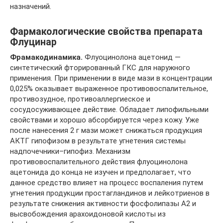
назначений.
Фармакологические свойства препарата
Флуцинар
Фрамакодинамика.
Флуоцинолона ацетонид —
синтетический фторированный ГКС для наружного
применения. При применении в виде мази в концентрации
0,025% оказывает выраженное противовоспалительное,
противозудное, противоаллергиеское и
сосудосуживающее действие. Обладает липофильными
свойствами и хорошо абсорбируется через кожу. Уже
после нанесения 2 г мази может снижаться продукция
АКТГ гипофизом в результате угнетения системы
надпочечники–гипофиз. Механизм
противовоспалительного действия флуоцинолона
ацетонида до конца не изучен и предполагает, что
данное средство влияет на процесс воспаления путем
угнетения продукции простагландинов и лейкотриенов в
результате снижения активности фосфолипазы А2 и
высвобождения арахоидоновой кислоты из