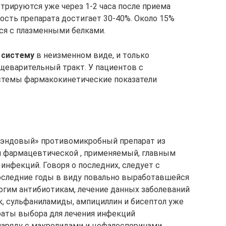
трируются уже через 1-2 часа после приема
ость препарата достигает 30-40%. Около 15%
я с плазменными белками.
 систему
в неизменном виде, и только
щеварительный тракт. У пациентов с
стемы фармакокинетические показатели
рэндовый» противомикробный препарат из
й фармацевтической , применяемый, главным
 инфекций. Говоря о последних, следует с
оследние годы в виду повально выработавшейся
огим антибиотикам, лечение данных заболеваний
к, сульфаниламиды, ампициллин и бисептол уже
раты выбора для лечения инфекций
 наряду с макролидами и цефалоспоринами