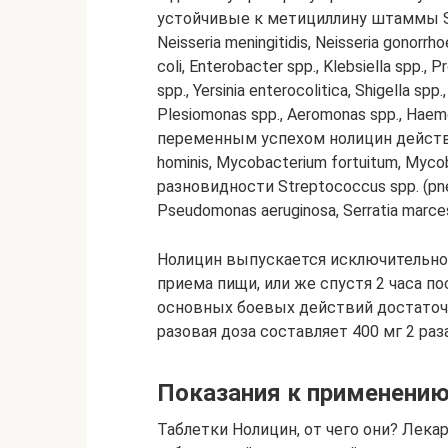
устойчивые к метициллину штаммы Stap
Neisseria meningitidis, Neisseria gonorrho
coli, Enterobacter spp., Klebsiella spp., 
spp., Yersinia enterocolitica, Shigella spp
Plesiomonas spp., Aeromonas spp., Haemoph
переменным успехом нолицин действу
hominis, Mycobacterium fortuitum, Mycob
разновидности Streptococcus spp. (pneu
Pseudomonas aeruginosa, Serratia marce
Нолицин выпускается исключительно в
приема пищи, или же спустя 2 часа по
основных боевых действий достаточ
разовая доза составляет 400 мг 2 раз
Показания к применени
Таблетки Нолицин, от чего они? Лека