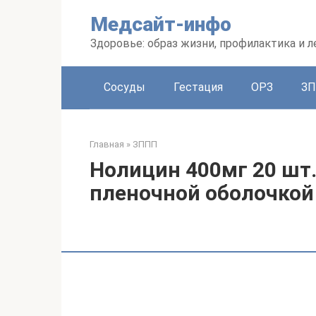
Перейти
Медсайт-инфо
к
контенту
Здоровье: образ жизни, профилактика и л
Сосуды
Гестация
ОРЗ
З
Главная
»
ЗППП
Нолицин 400мг 20 шт
пленочной оболочкой