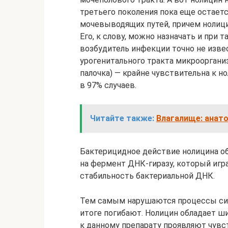
третьего поколения пока еще остает
мочевыводящих путей, причем нолици
Его, к слову, можно назначать и при
возбудитель инфекции точно не изв
урогенитального тракта микроорганизм
палочка) — крайне чувствительна к н
в 97% случаев.
Читайте также:
Влагалище: анато
Бактерицидное действие нолицина о
на фермент ДНК-гиразу, который иг
стабильность бактериальной ДНК.
Тем самым нарушаются процессы синт
итоге погибают. Нолицин обладает 
к данному препарату проявляют чувств