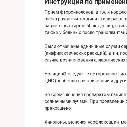
Инструкция по примене
Прием фторхинолонов, в т.ч. и норф
риска развития тендинита или разры
пациентов старше 60 лет, у лиц, пр
также у больных после трансплантации
Были отмечены единичные случаи се
(анафилактических реакций), в т.ч. 
случае возникновения аллергических 
Нолицин® следует с осторожностью 
ЦНС (особенно при эпилепсии и друг
Во время лечения препаратом пацие
солнечными лучами. При проявлении
прекращено.
Хинолоны, включая норфлоксацин, мо