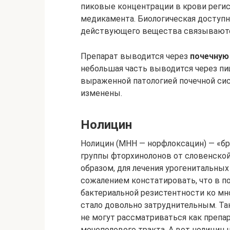
пиковые концентрации в крови регис
медикамента. Биологическая доступн
действующего вещества связываютс
Препарат выводится через
почечную
небольшая часть выводится через пи
выраженной патологией почечной си
изменены.
Нолицин
Нолицин (МНН — норфлоксацин) — «б
группы фторхинолонов от словенско
образом, для лечения урогенитальных
сожалением констатировать, что в п
бактериальной резистентности ко мн
стало довольно затруднительным. Та
не могут рассматриваться как препа
мочеполового тракта. А вот нолицин