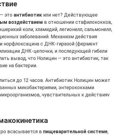
ствие
 — это
антибиотик
или нет? Действующее
ым воздействием
в отношении стафилококков,
эшерихий коли, хламидий, легионелл, сальмонелл,
ционных заболеваний. Механизм действия
и норфлоксацина с ДНК-гиразой (фермент
билизации ДНК-цепочки, и последующей гибели
ать вывод, что Нолицин — это антибиотик, так
ие на бактерии.
ться до 12 часов. Антибиотик Нолицин может
званных микобактериями, энтерококками.
микроорганизмов, чувствительных к действияv
макокинетика
тро всасывается в
пищеварительной системе
,