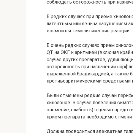
соблюдать осторожность при назначе
В редких случаях при приеме хинолоно
латентным или явным нарушением а
возможны гемолитические реакции.
В очень редких случаях прием хинол
QT на ЭКГ и аритмией (включая крайне
случае других препаратов, удлиняющи
осторожность при назначении норфло
выраженной брадикардией, а также 
противоаритмическими средствами кла
Были отмечены редкие случаи периф
хинолонов. В случае появления симпт
онемение, слабость) с целью предот
прием препарата необходимо отменит
Должна проводиться адекватная гидр