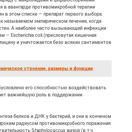
ся в авангарде противомикробной терапии
н в этом списке — препарат первого выбора.
 так называемом эмпирическом лечении, когда
естен. А наиболее часто вызывающий инфекции
 — Escherichia coli (пресловутая кишечная
олицину и уничтожается безо всяких сантиментов
мическое строение, размеры и функции
бусловлено его способностью воздействовать
рает важнейшую роль в поддержании
еза белков и ДНК у бактерий, и они в конченом
широким радиусом противомикробного поражения:
ительность Staphylococcus aureus (в т.ч.