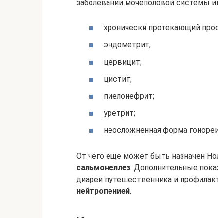
заболеваний мочеполовой системы и
хронически протекающий прос
эндометрит;
цервицит;
цистит;
пиелонефрит;
уретрит;
неосложненная форма гонореи
От чего еще может быть назначен Но
сальмонеллез
. Дополнительные пока
диареи путешественника и профилакт
нейтропенией
.