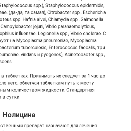
hylococcus spp.), Staphylococcus epidermidis,
eae, (да-да, та самая), Citrobacter spp., Escherichia
Proteus spp. Hafnia alvei, Chlamydia spp., Salmonella
., Campylobacter jejuni, Vibrio parahaemolyticus,
ilus influenzae, Legionella spp., Vibrio cholerae. С
ет на Mycoplasma pneumoniae, Mycoplasma
acterium tuberculosis, Enterococcus faecalis, три
moniae, viridans и pyogenes), Acinetobacter spp.,
scens.
 таблетках. Принимать их следует за 1 час до
сле него, облегчая таблеткам путь к месту
ным количеством жидкости. Стандартная
а в сутки
ю Нолицина
рственный препарат назначают для лечения