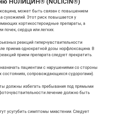
нию НОЛИЦИН® (NOLICIN®)
локсацина, может быть связан с повышением
ва сухожилий. Этот риск повышается у
инимающих кортикостероидные препараты, а
 почек, сердца или легких.
рьезных реакций гиперчувствительности
после приема однократной дозы норфлоксацина. В
реакций прием препарата следует прекратить.
назначать пациентам с нарушениями со стороны
их состояниях, сопровождающихся судорогами).
нты должны избегать пребывания под прямыми
 фоточувствительности лечение должно быть
гут усугубить симптомы миастении. Следует