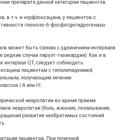
нии препарата данной категории пациентов.
в, в т.ч. и норфлоксацина, у пациентов с
ктивности глюкозо-6-фосфатдегидрогеназы
онов может быть связан с удлинением интервала
 редкие случаи пируэт-тахикардии). Как и в
х интервал QT, следует соблюдать
ксацина пациентам с гиполипидемией,
больным, получающим лечение
ссов I A или III.
ерической невропатии во время приема
омов невропатии (боль, жжение, покалывание,
вращения развития необратимых состояний
ь.
атация пациентов. При почечной