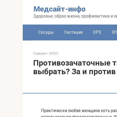
Перейти
Медсайт-инфо
к
контенту
Здоровье: образ жизни, профилактика и л
Сосуды
Гестация
ОРЗ
З
Главная
»
ЗППП
Противозачаточные т
выбрать? За и против
Практически любая женщина хоть ра
использовании противозачаточных. И