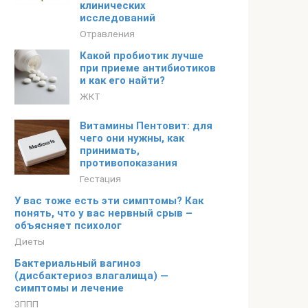
клинических
исследований
Отравления
Какой пробиотик лучше
при приеме антибиотиков
и как его найти?
ЖКТ
Витамины Пентовит: для
чего они нужны, как
принимать,
противопоказания
Гестация
У вас тоже есть эти симптомы? Как
понять, что у вас нервный срыв –
объясняет психолог
Диеты
Бактериальный вагиноз
(дисбактериоз влагалища) —
симптомы и лечение
ЗППП