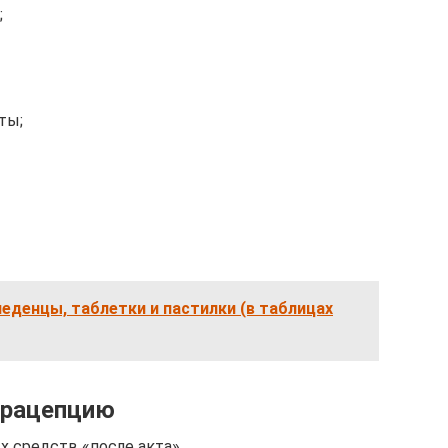
;
ты;
 леденцы, таблетки и пастилки (в таблицах
трацепцию
х средств «после акта»