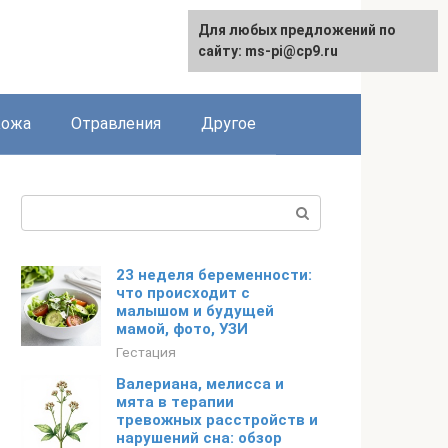
Для любых предложений по
сайту: ms-pi@cp9.ru
Кожа
Отравления
Другое
Поиск:
23 неделя беременности:
что происходит с
малышом и будущей
мамой, фото, УЗИ
Гестация
Валериана, мелисса и
мята в терапии
тревожных расстройств и
нарушений сна: обзор