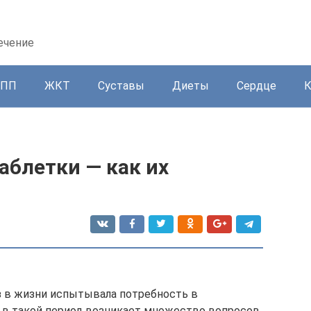
ечение
ППП
ЖКТ
Суставы
Диеты
Сердце
аблетки — как их
з в жизни испытывала потребность в
 в такой период возникает множество вопросов,