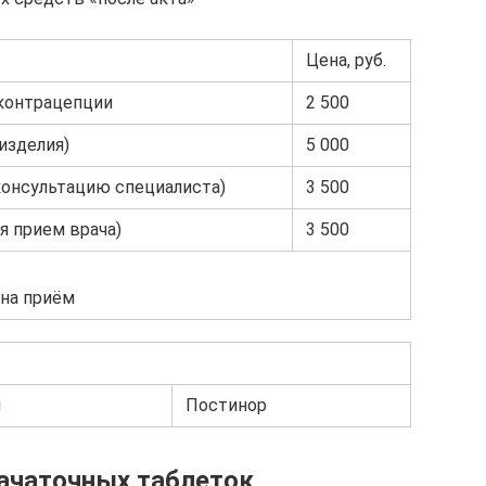
Цена, руб.
 контрацепции
2 500
изделия)
5 000
консультацию специалиста)
3 500
я прием врача)
3 500
 на приём
н
Постинор
ачаточных таблеток