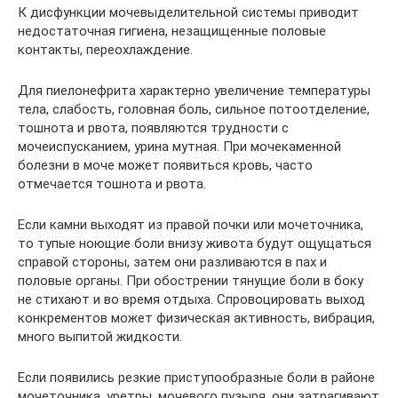
К дисфункции мочевыделительной системы приводит
недостаточная гигиена, незащищенные половые
контакты, переохлаждение.
Для пиелонефрита характерно увеличение температуры
тела, слабость, головная боль, сильное потоотделение,
тошнота и рвота, появляются трудности с
мочеиспусканием, урина мутная. При мочекаменной
болезни в моче может появиться кровь, часто
отмечается тошнота и рвота.
Если камни выходят из правой почки или мочеточника,
то тупые ноющие боли внизу живота будут ощущаться
справой стороны, затем они разливаются в пах и
половые органы. При обострении тянущие боли в боку
не стихают и во время отдыха. Спровоцировать выход
конкрементов может физическая активность, вибрация,
много выпитой жидкости.
Если появились резкие приступообразные боли в районе
мочеточника, уретры, мочевого пузыря, они затрагивают