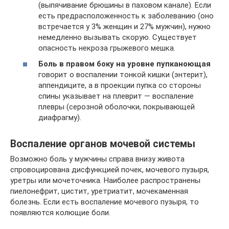
(выпячивание брюшины в паховом канале). Если
есть предрасположенность к заболеванию (оно
встречается у 3% женщин и 27% мужчин), нужно
немедленно вызывать скорую. Существует
опасность некроза грыжевого мешка.
Боль в правом боку на уровне пупка
ноющая
говорит о воспалении тонкой кишки (энтерит),
аппендиците, а в проекции пупка со стороны
спины указывает на плеврит — воспаление
плевры (серозной оболочки, покрывающей
диафрагму).
Воспаление органов мочевой системы
Возможно боль у мужчины справа внизу живота
спровоцирована дисфункцией почек, мочевого пузыря,
уретры или мочеточника. Наиболее распространены
пиелонефрит, цистит, уретриатит, мочекаменная
болезнь. Если есть воспаление мочевого пузыря, то
появляются колющие боли.