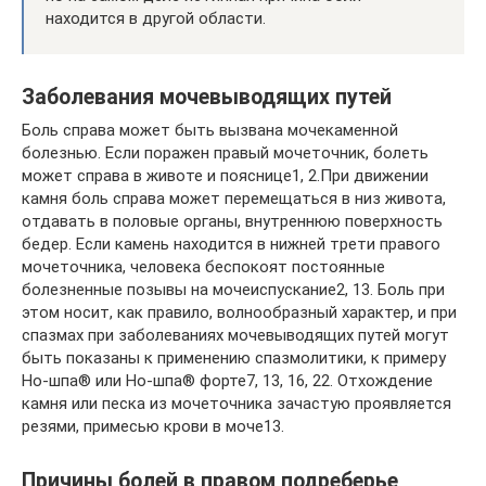
находится в другой области.
Заболевания мочевыводящих путей
Боль справа может быть вызвана мочекаменной
болезнью. Если поражен правый мочеточник, болеть
может справа в животе и пояснице1, 2.При движении
камня боль справа может перемещаться в низ живота,
отдавать в половые органы, внутреннюю поверхность
бедер. Если камень находится в нижней трети правого
мочеточника, человека беспокоят постоянные
болезненные позывы на мочеиспускание2, 13. Боль при
этом носит, как правило, волнообразный характер, и при
спазмах при заболеваниях мочевыводящих путей могут
быть показаны к применению спазмолитики, к примеру
Но-шпа® или Но-шпа® форте7, 13, 16, 22. Отхождение
камня или песка из мочеточника зачастую проявляется
резями, примесью крови в моче13.
Причины болей в правом подреберье