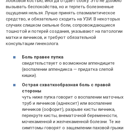
лобковой костью, иногда отдаёт сбоку. Это не должно
вызывать беспокойства, но и терпеть болезненные
ощущения нельзя. Лучше принять спазмалитическое
средство, и обязательно сходить на УЗИ. В некоторых
случаях слишком сильные боли, сопровождающиеся
тошнотой и потерей создания, указывают на патологии
матки и яичников, и требуют обязательной
консультации гинеколога.
Боль правее пупка
свидетельствует о возможном аппендиците
(воспалении аппендикса — придатка слепой
кишки).
Острая схваткообразная боль с правой
стороны
чуть ниже пупка говорит о воспалении маточных
труб и яичников (аднексит) или воспаление
яичников (оофорит), разрыве кисты яичника,
перекруте кисты, внематочной беременности,
мочекаменной и желчекаменной болезни. Те же
симптомы говорят о защемлении паховой грыжи