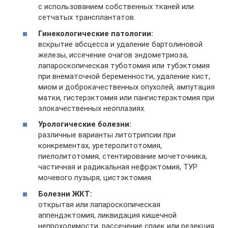
с использованием собственных тканей или
сетчатых трансплантатов.
Гинекологические патологии:
вскрытие абсцесса и удаление бартолиновой
железы, иссечение очагов эндометриоза,
лапароскопическая туботомия или тубэктомия
при внематочной беременности, удаление кист,
миом и доброкачественных опухолей, ампутация
матки, гистерэктомия или пангистерэктомия при
злокачественных неоплазиях.
Урологические болезни:
различные варианты литотрипсии при
конкрементах, уретеролитотомия,
пиелолитотомия, стентирование мочеточника,
частичная и радикальная нефрэктомия, ТУР
мочевого пузыря, цистэктомия.
Болезни ЖКТ:
открытая или лапароскопическая
аппендэктомия, ликвидация кишечной
непроходимости, рассечение спаек или резекция