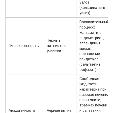
узлов
(кальцинаты в
узлах)
Воспалительный
процесс:
холецистит,
эндометриоз,
Тёмные
аппендицит,
Гипоэхогенность
пятнистые
миомы,
участки
воспаление
придатков
(сальпингит,
оофарит)
Свободная
жидкость:
характерна при
циррозе печени,
перитоните,
травмах печени
Анэхогенность
Чёрные пятна
и селезёнки,