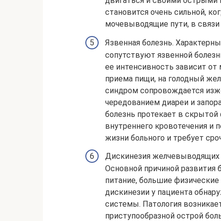
двигаться и своими острыми 
становится очень сильной, ко
мочевыводящие пути, в связи 
Язвенная болезнь. Характерны
сопутствуют язвенной болезни
ее интенсивность зависит от
приема пищи, на голодный жел
синдром сопровождается изжог
чередованием диареи и запор
болезнь протекает в скрытой 
внутреннего кровотечения и п
жизни больного и требует сро
Дискинезия желчевыводящих п
Основной причиной развития 
питание, большие физические 
дискинезии у пациента обнар
системы. Патология возникае
приступообразной острой бол