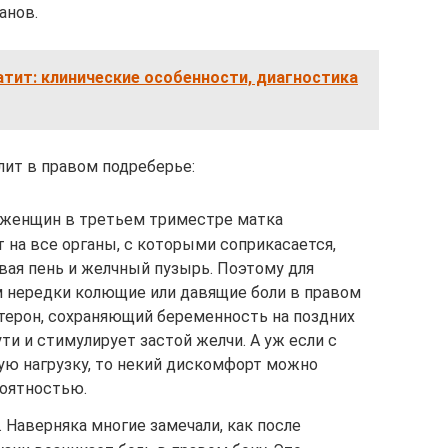
анов.
тит: клинические особенности, диагностика
лит в правом подреберье:
 женщин в третьем триместре матка
т на все органы, с которыми соприкасается,
вая пень и желчный пузырь. Поэтому для
 нередки колющие или давящие боли в правом
стерон, сохраняющий беременность на поздних
ти и стимулирует застой желчи. А уж если с
ую нагрузку, то некий дискомфорт можно
оятностью.
. Наверняка многие замечали, как после