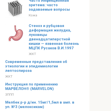
Часто Инфекционная
эритема: часто
задаваемые вопросы
Кожа
Стеноз и рубцовая
деформация желудка,
луковицы
двенадцатиперстной
кишки — язвенная болезнь
МЦПК Русаков В.И.1997
ЖКТ
Современные представления об
этиологии и эпидемиологии
лептоспироза
ЖКТ
Инструкция по применению
МАРВЕЛОН® (MARVELON)
ЗППП
Мелбек р-р д/ин. 15мг/1,5мл в амп. в
уп. №3 (мелоксикам)