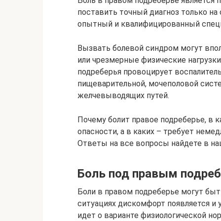
Боль в правом подреберье является 
поставить точный диагноз только на
опытный и квалифицированный спец
Вызвать болевой синдром могут впо
или чрезмерные физические нагрузки
подреберья провоцирует воспалитель
пищеварительной, мочеполовой систем
желчевыводящих путей.
Почему болит правое подреберье, в к
опасности, а в каких – требует нем
Ответы на все вопросы найдете в на
Боль под правым подре
Боли в правом подреберье могут быт
ситуациях дискомфорт появляется и у
идет о варианте физиологической но