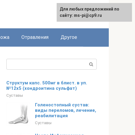
Для любых предложений по
сайту: ms-pi@cp9.ru
Кожа
Отравления
Другое
Поиск:
Структум капс. 500мг в блист. в уп.
№12х5 (хондроитина сульфат)
Суставы
Голеностопный сустав:
виды переломов, лечение,
реабилитация
Суставы