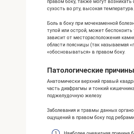
правом боку, также могут возникать с
сухость во рту, высокая температура.
Боль в боку при мочекаменной болез
тупой или острой, может беспокоить 
зависит от месторасположения камня
области поясницы (так называемая «п
«обосновываться» в правом боку.
Патологические причины
Анатомически верхний правый квадра
часть диафрагмы и тонкий кишечника
поджелудочную железу.
Заболевания и травмы данных орган
ощущений в правом боку под ребрами
Наиболее очевидная причина б