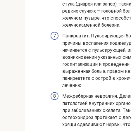
стула (диарея или запор), тахи
редких случаях – головной бо
желчном пузыре, что способс
желчнокаменной болезни.
Панкреатит. Пульсирующая бо
причины воспаления поджелуд
начинается с пульсирующей, 
возникновении указанных си
госпитализации и проведении 
выраженная боль в правом кв
панкреатита с острой в хрон
лечению.
Межреберная невралгия. Дале
патологией внутренних органо
при заболеваниях скелета. Та
остеохондроз протекает с де
хрящи сдавливают нервы, что