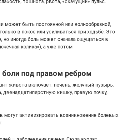
лабость, тошнота, рвота, «скачущий» пульс,
ни может быть постоянной или волнообразной,
только в покое или усиливаться при ходьбе. Это
, но иногда боль может сначала ощущаться в
очечная колика»), а уже потом
 боли под правом ребром
нт живота включает: печень, желчный пузырь,
, двенадцатиперстную кишку, правую почку,
ов могут активизировать возникновение болевых
:
олей — заболевания печени. Сюда входят