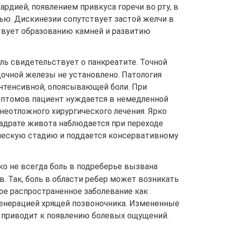
кардией, появлением привкуса горечи во рту, в
лью. Дискинезии сопутствует застой желчи в
твует образованию камней и развитию
ль свидетельствует о панкреатите. Точной
очной железы не установлено. Патология
интенсивной, опоясывающей боли. При
мптомов пациент нуждается в немедленной
неотложного хирургического лечения. Ярко
адрате живота наблюдается при переходе
ическую стадию и поддается консервативному
ко не всегда боль в подреберье вызвана
в. Так, боль в области ребер может возникать
кое распространенное заболевание как
генерацией хрящей позвоночника. Измененные
 приводит к появлению болевых ощущений.