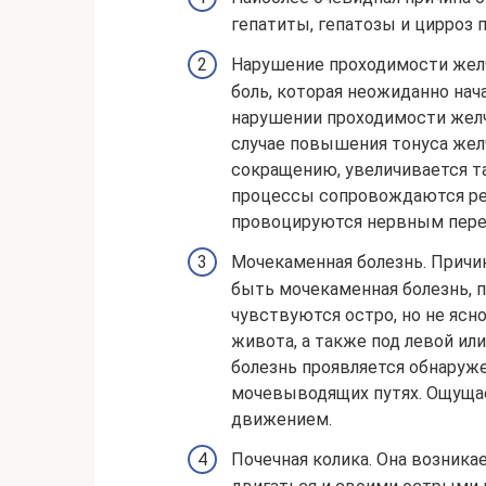
гепатиты, гепатозы и цирроз 
Нарушение проходимости желч
боль, которая неожиданно нач
нарушении проходимости желч
случае повышения тонуса желч
сокращению, увеличивается та
процессы сопровождаются ре
провоцируются нервным пере
Мочекаменная болезнь. Причи
быть мочекаменная болезнь, 
чувствуются остро, но не ясно
живота, а также под левой ил
болезнь проявляется обнаруж
мочевыводящих путях. Ощущае
движением.
Почечная колика. Она возникае