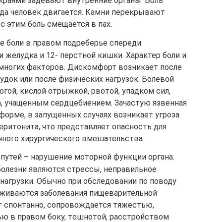
краями задевают внутренние органы. Боль
гда человек двигается. Камни перекрывают
с этим боль смещается в пах.
е боли в правом подреберье спереди
 желудка и 12- перстной кишки. Характер боли и
 многих факторов. Дискомфорт возникает после
удок или после физических нагрузок. Болевой
ой, кислой отрыжкой, рвотой, упадком сил,
а, учащенным сердцебиением. Зачастую язвенная
форме, в запущенных случаях возникает угроза
еритонита, что представляет опасность для
чного хирургического вмешательства.
утей – нарушение моторной функции органа.
болезни являются стрессы, неправильное
нагрузки. Обычно при обследовании по поводу
уживаются заболевания пищеварительной
т спонтанно, сопровождается тяжестью,
ью в правом боку, тошнотой, расстройством