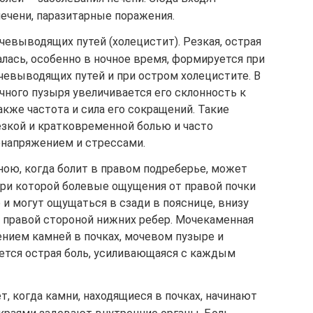
печени, паразитарные поражения.
евыводящих путей (холецистит). Резкая, острая
алась, особенно в ночное время, формируется при
евыводящих путей и при остром холецистите. В
ного пузыря увеличивается его склонность к
кже частота и сила его сокращений. Такие
зкой и кратковременной болью и часто
напряжением и стрессами.
ною, когда болит в правом подреберье, может
при которой болевые ощущения от правой почки
 и могут ощущаться в сзади в пояснице, внизу
и правой стороной нижних ребер. Мочекаменная
ением камней в почках, мочевом пузыре и
тся острая боль, усиливающаяся с каждым
т, когда камни, находящиеся в почках, начинают