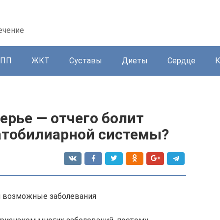
ечение
ППП
ЖКТ
Суставы
Диеты
Сердце
ерье — отчего болит
патобилиарной системы?
и возможные заболевания