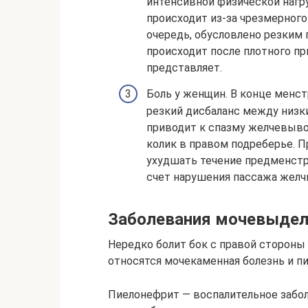
интенсивной физической нагру
происходит из-за чрезмерного
очередь, обусловлено резким 
происходит после плотного пр
представляет.
Боль у женщин. В конце менст
резкий дисбаланс между низк
приводит к спазму желчевыво
колик в правом подреберье. 
ухудшать течение предменстр
счет нарушения пассажа желч
Заболевания мочевыдел
Нередко болит бок с правой стороны
относятся мочекаменная болезнь и п
Пиелонефрит — воспалительное забол