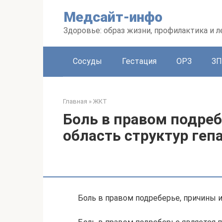
Перейти
Медсайт-инфо
к
контенту
Здоровье: образ жизни, профилактика и л
Сосуды
Гестация
ОРЗ
З
Главная
»
ЖКТ
Боль в правом подреб
область структур ге
Боль в правом подреберье, причины 