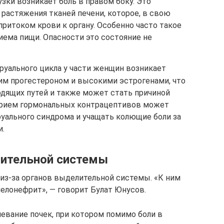
зки возникает боль в правом боку. Это
 растяжения тканей печени, которое, в свою
притоком крови к органу. Особенно часто такое
иема пищи. Опасности это состояние не
руального цикла у части женщин возникает
им прогестероном и высокими эстрогенами, что
дящих путей и также может стать причиной
Прием гормональных контрацептивов может
уального синдрома и учащать колющие боли за
и.
ительной системы
 из-за органов выделительной системы. «К ним
иелонефрит», — говорит Булат Юнусов.
евание почек, при котором помимо боли в