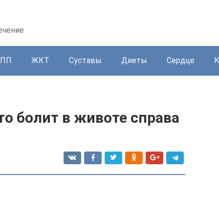
ечение
ППП
ЖКТ
Суставы
Диеты
Сердце
что болит в животе справа