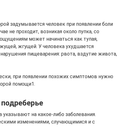
торой задумывается человек при появлении боли
чае не проходит, возникая около пупка, со
 ощущениям может начинаться как тупая,
жущей, жгущей. У человека ухудшается
нарушения пищеварения: рвота, вздутие живота,
ески, при появлении похожих симптомов нужно
корой помощи1.
 подреберье
а указывают на какое-либо заболевания.
скими изменениями, случающимися и с