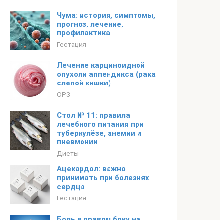
Чума: история, симптомы,
прогноз, лечение,
профилактика
Гестация
Лечение карциноидной
опухоли аппендикса (рака
слепой кишки)
ОРЗ
Стол № 11: правила
лечебного питания при
туберкулёзе, анемии и
пневмонии
Диеты
Ацекардол: важно
принимать при болезнях
сердца
Гестация
Боль в правом боку на