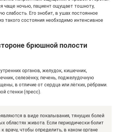
я чаще ночью, пациент ощущает тошноту,
 слабость. Его знобит, в ушах постоянное
из такого состояния необходимо интенсивное
 стороне брюшной полости
тренних органов, желудок, кишечник,
ечник, селезёнку, печень, поджелудочную
щены, в отличие от сердца или лёгких, рёбрами.
 стенки (пресс).
являются в виде покалывания, тянущих болей
х областях живота. Если периодически болит
 к врачу, чтобы определить, в каком органе