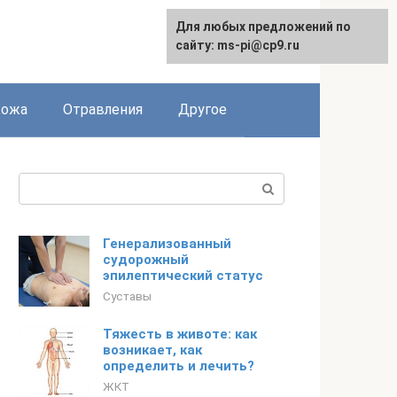
Для любых предложений по
сайту: ms-pi@cp9.ru
Кожа
Отравления
Другое
Поиск:
Генерализованный
судорожный
эпилептический статус
Суставы
Тяжесть в животе: как
возникает, как
определить и лечить?
ЖКТ