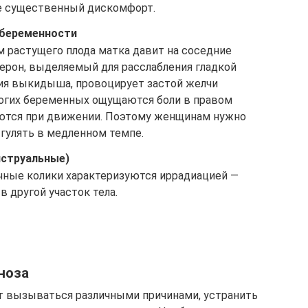
е существенный дискомфорт.
 беременности
м растущего плода матка давит на соседние
ерон, выделяемый для расслабления гладкой
ия выкидыша, провоцирует застой желчи
многих беременных ощущаются боли в правом
аются при движении. Поэтому женщинам нужно
 гулять в медленном темпе.
нструальные)
ечные колики характеризуются иррадиацией —
в другой участок тела.
ноза
т вызываться различными причинами, устранить