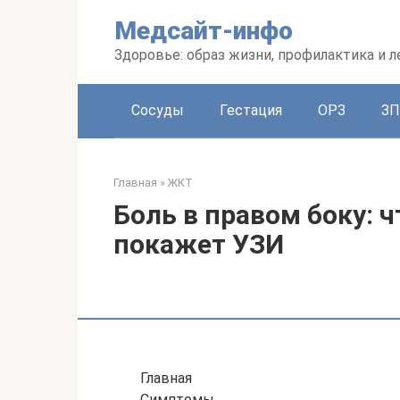
Перейти
Медсайт-инфо
к
контенту
Здоровье: образ жизни, профилактика и л
Сосуды
Гестация
ОРЗ
З
Главная
»
ЖКТ
Боль в правом боку: 
покажет УЗИ
Главная
Симптомы