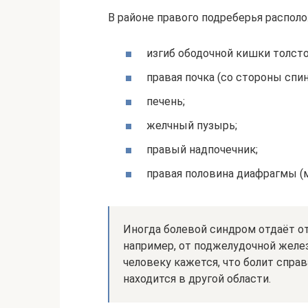
В районе правого подреберья распо
изгиб ободочной кишки толсто
правая почка (со стороны спин
печень;
желчный пузырь;
правый надпочечник;
правая половина диафрагмы (
Иногда болевой синдром отдаёт от
например, от поджелудочной желез
человеку кажется, что болит справ
находится в другой области.