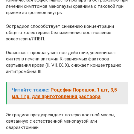
Клиническая эффективность препарата Эстрожель® при
лечении симптомов менопаузы сравнима с таковой при
приеме эстрогенов внутрь.
Эстрадиол способствует снижению концентрации
общего холестерина без изменения соотношения
холестерин/ЛПВП.
Оказывает прокоагулянтное действие, увеличивает
синтез в печени витамин К-зависимых факторов
свртывания крови (II, VII, IX, X), снижает концентрацию
антитромбина III.
Читайте также:
Роцефин Порошок, 1 шт, 3,5
мл, 1 гр, для приготовления раствора
Эстрадиол предупреждает потерю костной массы,
связанную с естественной менопаузой или
овариэктомией.