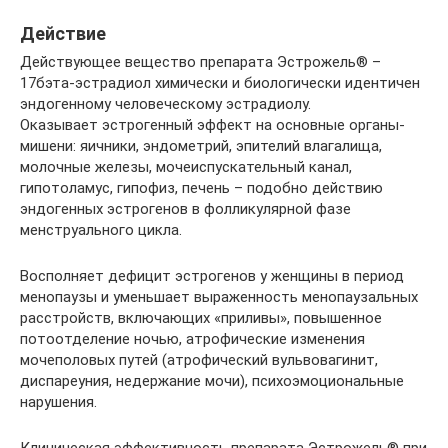
Действие
Действующее вещество препарата Эстрожель® –
17бэта-эстрадиол химически и биологически идентичен
эндогенному человеческому эстрадиолу.
Оказывает эстрогенный эффект на основные органы-
мишени: яичники, эндометрий, эпителий влагалища,
молочные железы, мочеиспускательный канал,
гипотоламус, гипофиз, печень – подобно действию
эндогенных эстрогенов в фолликулярной фазе
менструального цикла.
Восполняет дефицит эстрогенов у женщины в период
менопаузы и уменьшает выраженность менопаузальных
расстройств, включающих «приливы», повышенное
потоотделение ночью, атрофические изменения
мочеполовых путей (атрофический вульвовагинит,
диспареуния, недержание мочи), психоэмоциональные
нарушения.