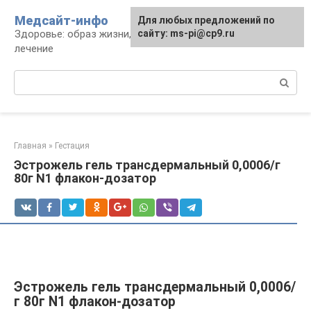
Перейти
Медсайт-инфо
Для любых предложений по
к
Здоровье: образ жизни, профилактика и
сайту: ms-pi@cp9.ru
контенту
лечение
Поиск:
Главная
»
Гестация
Эстрожель гель трансдермальный 0,0006/г
80г N1 флакон-дозатор
Эстрожель гель трансдермальный 0,0006/
г 80г N1 флакон-дозатор