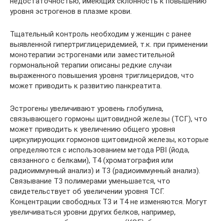
недостаточностью, имеющих склонность к повышению
уровня эстрогенов в плазме крови.
Тщательный контроль необходим у женщин с ранее
выявленной гипертриглицеридемией, т.к. при применении
монотерапии эстрогенами или заместительной
гормональной терапии описаны редкие случаи
выраженного повышения уровня триглицеридов, что
может приводить к развитию панкреатита.
Эстрогены увеличивают уровень глобулина,
связывающего гормоны щитовидной железы (ТСГ), что
может приводить к увеличению общего уровня
циркулирующих гормонов щитовидной железы, которые
определяются с использованием метода PBI (йода,
связанного с белками), Т4 (хроматография или
радиоиммунный анализ) и Т3 (радиоиммунный анализ).
Связывание Т3 полимерами уменьшается, что
свидетельствует об увеличении уровня ТСГ.
Концентрации свободных Т3 и Т4 не изменяются. Могут
увеличиваться уровни других белков, например,