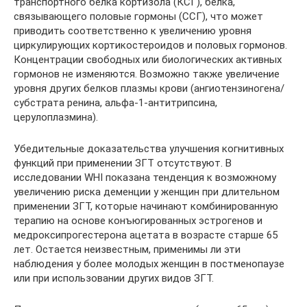
транспортного белка кортизола (КСГ), белка,
связывающего половые гормоны (ССГ), что может
приводить соответственно к увеличению уровня
циркулирующих кортикостероидов и половых гормонов.
Концентрации свободных или биологических активных
гормонов не изменяются. Возможно также увеличение
уровня других белков плазмы крови (ангиотензиногена/
субстрата ренина, альфа-1-антитрипсина,
церулоплазмина).
Убедительные доказательства улучшения когнитивных
функций при применении ЗГТ отсутствуют. В
исследовании WHI показана тенденция к возможному
увеличению риска деменции у женщин при длительном
применении ЗГТ, которые начинают комбинированную
терапию на основе конъюгированных эстрогенов и
медроксипрогестерона ацетата в возрасте старше 65
лет. Остается неизвестным, применимы ли эти
наблюдения у более молодых женщин в постменопаузе
или при использовании других видов ЗГТ.