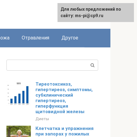
Для любых предложений по
сайту: ms-pi@cp9.ru
Кожа
Отравления
Другое
Поиск:
Тиреотоксикоз,
гипертиреоз, симптомы,
субклинический
гипертиреоз,
гиперфункция
щитовидной железы
Диеты
Клетчатка и упражнения
при запорах у пожилых