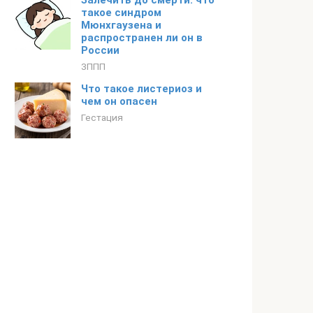
Залечить до смерти: что
такое синдром
Мюнхгаузена и
распространен ли он в
России
ЗППП
Что такое листериоз и
чем он опасен
Гестация