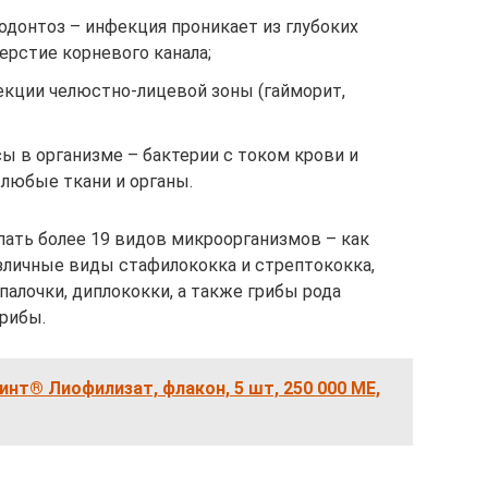
одонтоз – инфекция проникает из глубоких
ерстие корневого канала;
кции челюстно-лицевой зоны (гайморит,
 в организме – бактерии с током крови и
любые ткани и органы.
пать более 19 видов микроорганизмов – как
азличные виды стафилококка и стрептококка,
палочки, диплококки, а также грибы рода
рибы.
нт® Лиофилизат, флакон, 5 шт, 250 000 МЕ,