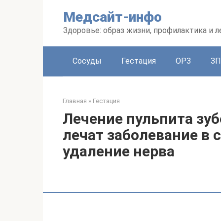
Перейти
Медсайт-инфо
к
контенту
Здоровье: образ жизни, профилактика и л
Сосуды
Гестация
ОРЗ
З
Главная
»
Гестация
Лечение пульпита зубо
лечат заболевание в 
удаление нерва