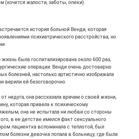
 (хочется жалости, заботы, опеки).
встречается история больной Венди, которая
роявлениями психиатрического расстройства, но
ии.
жизнь была госпитализирована около 600 раз,
рургические операции. Венди очень достоверно
ых болезней, настолько артистично изображала
и верили ей безоговорочно.
от недуга, она рассказала врачам о своей жизни,
ну, которая привела к психическому
яжелым, она не испытала ни любви со стороны
того, в ее детстве имелся факт сексуального
ором пациентка вспоминала с теплотой, был
пом болезни девочка попала в больницу, где была