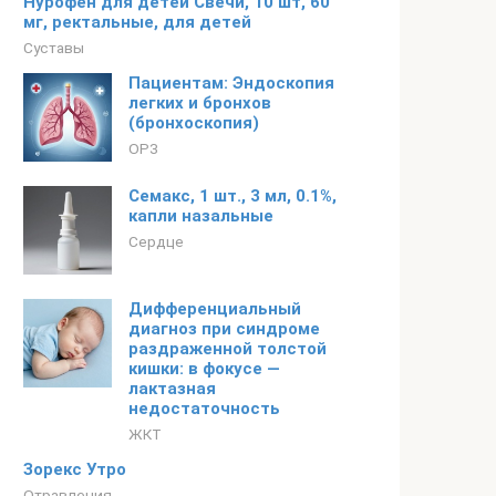
Нурофен для детей Свечи, 10 шт, 60
мг, ректальные, для детей
Суставы
Пациентам: Эндоскопия
легких и бронхов
(бронхоскопия)
ОРЗ
Семакс, 1 шт., 3 мл, 0.1%,
капли назальные
Сердце
Дифференциальный
диагноз при синдроме
раздраженной толстой
кишки: в фокусе —
лактазная
недостаточность
ЖКТ
Зорекс Утро
Отравления