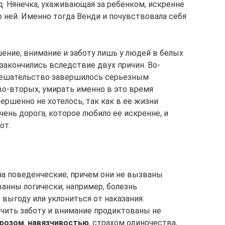
од. Нянечка, ухаживающая за ребенком, искренне
о ней. Именно тогда Венди и почувствовала себя
ение, внимание и заботу лишь у людей в белых
закончились вследствие двух причин. Во-
мешательство завершилось серьезным
во-вторых, умирать именно в это время
ршенно не хотелось, так как в ее жизни
чень дорога, которое любило ее искренне, и
от.
а поведенческие, причем они не вызваны
нны логически, например, болезнь
 выгоду или уклониться от наказания.
учить заботу и внимание продиктованы не
врозом
,
навязчивостью
, страхом одиночества,