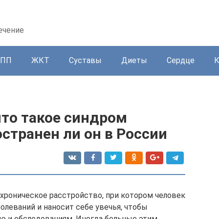
ечение
ППП
ЖКТ
Суставы
Диеты
Сердце
что такое синдром
странен ли он в России
хроническое расстройство, при котором человек
леваний и наносит себе увечья, чтобы
ю и обследованиям. Иногда больные этим