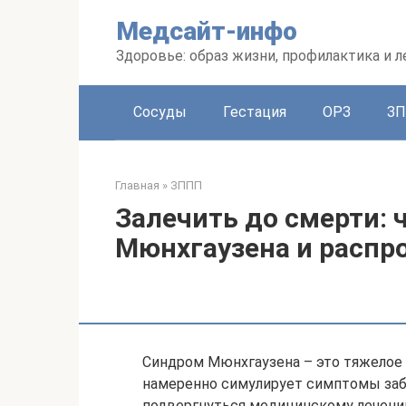
Перейти
Медсайт-инфо
к
контенту
Здоровье: образ жизни, профилактика и л
Сосуды
Гестация
ОРЗ
З
Главная
»
ЗППП
Залечить до смерти: 
Мюнхгаузена и распро
Синдром Мюнхгаузена – это тяжелое 
намеренно симулирует симптомы забо
подвергнуться медицинскому лечени