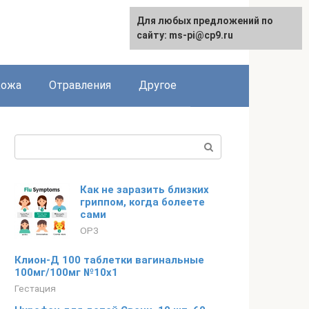
Для любых предложений по
сайту: ms-pi@cp9.ru
Кожа
Отравления
Другое
Поиск:
Как не заразить близких
гриппом, когда болеете
сами
ОРЗ
Клион-Д 100 таблетки вагинальные
100мг/100мг №10х1
Гестация