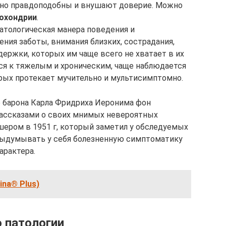
ьно правдоподобны и внушают доверие. Можно
охондрии
.
патологическая манера поведения и
ения заботы, внимания близких, сострадания,
ержки, которых им чаще всего не хватает в их
ся к тяжелым и хроническим, чаще наблюдается
рых протекает мучительно и мультисимптомно.
о барона Карла Фридриха Иеронима фон
рассказами о своих мнимых невероятных
шером в 1951 г, который заметил у обследуемых
выдумывать у себя болезненную симптоматику
арактера.
ina® Plus)
ю патологии