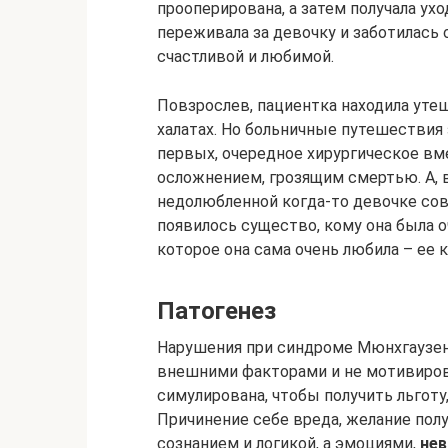
прооперирована, а затем получала ух
переживала за девочку и заботилась 
счастливой и любимой.
Повзрослев, пациентка находила утеш
халатах. Но больничные путешествия 
первых, очередное хирургическое в
осложнением, грозящим смертью. А, 
недолюбленной когда-то девочке сове
появилось существо, кому она была о
которое она сама очень любила – ее к
Патогенез
Нарушения при синдроме Мюнхгаузен
внешними факторами и не мотивирова
симулирована, чтобы получить льготу,
Причинение себе вреда, желание пол
сознанием и логикой, а эмоциями,
не