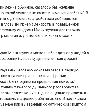
ии лежит обычное, казалось бы, желание –
Но какой человек не хочет внимания и заботы? В
енты с данным расстройством добиваются
 вплоть до приема лекарств в повышенной
Поскольку синдром Мюнхгаузена достаточно
 развития изучены мало, и искать корни
евроз Мюнхгаузена может наблюдаться у людей с
зофрении (вялотекущая или мягкая форма).
гаузена» человеку основывается в первую
о психоза или признаков шизофрении.
жет быть одним из проявлений психоза/
стоянии тяжелого душевного расстройства –
лосы, режет кожу и т. д. не с целью привлечь к
тешения, а с целью себя наказать. В противном
е увечье или вызванный соматический симптом