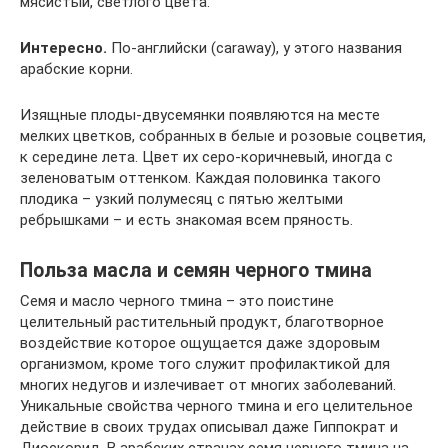
мясистый, светлого цвета.
Интересно.
По-английски (caraway), у этого названия
арабские корни.
Изящные плоды-двусемянки появляются на месте
мелких цветков, собранных в белые и розовые соцветия,
к середине лета. Цвет их серо-коричневый, иногда с
зеленоватым оттенком. Каждая половинка такого
плодика – узкий полумесяц с пятью желтыми
ребрышками – и есть знакомая всем пряность.
Польза масла и семян черного тмина
Семя и масло черного тмина – это поистине
целительный растительный продукт, благотворное
воздействие которое ощущается даже здоровым
организмом, кроме того служит профилактикой для
многих недугов и излечивает от многих заболеваний.
Уникальные свойства черного тмина и его целительное
действие в своих трудах описывал даже Гиппократ и
Диоскорид. В арабских странах семя черного тмина на