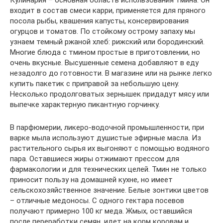
входит в состав смеси карри, применяется для пряного
посола рыбы, квашения капусты, консервирования
огурцов и томатов. По стойкому острому запаху мы
узнаем темный ржаной хлеб: рижский или бородинский.
Многие блюда с тмином простые в приготовлении, но
очень вкусные. Высушенные семена добавляют в еду
незадолго до готовности. В магазине или на рынке легко
купить пакетик с приправой за небольшую цену.
Несколько продолговатых зернышек придадут мясу или
выпечке характерную пикантную горчинку.
В парфюмерии, ликеро-водочной промышленности, при
варке мыла используют душистые эфирные масла. Из
растительного сырья их выгоняют с помощью водяного
пара. Оставшиеся жиры отжимают прессом для
фармакологии и для технических целей. Тмин не только
приносит пользу на домашней кухне, но имеет
сельскохозяйственное значение. Белые зонтики цветов
– отличные медоносы. С одного гектара посевов
получают примерно 100 кг меда. Жмых, оставшийся
после переработки семян, идет на корм коровам и