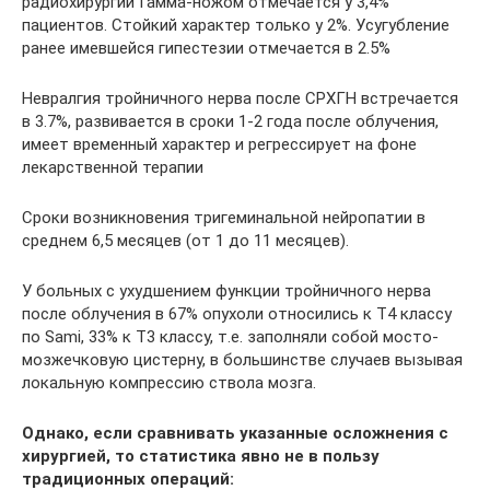
радиохирургии Гамма-ножом отмечается у 3,4%
пациентов. Стойкий характер только у 2%. Усугубление
ранее имевшейся гипестезии отмечается в 2.5%
Невралгия тройничного нерва после СРХГН встречается
в 3.7%, развивается в сроки 1-2 года после облучения,
имеет временный характер и регрессирует на фоне
лекарственной терапии
Сроки возникновения тригеминальной нейропатии в
среднем 6,5 месяцев (от 1 до 11 месяцев).
У больных с ухудшением функции тройничного нерва
после облучения в 67% опухоли относились к Т4 классу
по Sami, 33% к Т3 классу, т.е. заполняли собой мосто-
мозжечковую цистерну, в большинстве случаев вызывая
локальную компрессию ствола мозга.
Однако, если сравнивать указанные осложнения с
хирургией, то статистика явно не в пользу
традиционных операций: