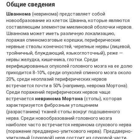
Общие сведения
Шваннома
(невринома) представляет собой
новообразование из клеток Шванна, которые являются
составляющим элементом миелиновой оболочки нервов.
Шваннома может иметь различную локализацию,
поражая спинномозговые корешки, периферические
нервные стволы конечностей, черепные нервы (лицевой,
тройничный, блуждающий, языкоглоточный), реже —
нервы желудка, кишечника, глотки. Среди
верифицированных опухолей головного мозга на ее долю
приходится 8-10%, среди опухолей спинного мозга около
20%, среди неоплазий периферических нервов
встречается почти в 50% (например, неврома Мортона).
Среди поражений периферических нервов чаще
встречается
невринома Мортона
(стопы), которая
характеризуется фиброзным утолщением
(разрастанием) тканей стопы вокруг подошвенного
нерва. Среди новообразований головного мозга
наиболее часто встречается невринома слухового нерва
(поражение преддверно-улиткового нерва). Преддверно-
улитковый (слуховой) нерв состоит из слуховой части,