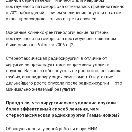
данной серии явления типичного для неврином
постлучевого патоморфоза отмечались приблизительно
в 70% наблюдений. Причем увеличение опухоли на этом
этапе происходило только в трети случаев.
Основные клинико-рентгенологические паттерны
постлучевого патоморфоза вестибулярных шванном
были описаны Pollock в 2006 г. [2]:
Стереотаксическая радиохирургия, в отличие от
хирургии не преследует цель непременно удалить
опухоль. Важно, чтобы опухоль не росла и не вызывала
грубых, инвалидизирующих симптомов. Отсутствие
дальнейшего роста опухоли после радиохирургии — это
минимально желаемый результат
Правда ли, что хирургическое удаление опухоли
более эффективный способ лечения, чем
стереотаксическая радиохирургия Гамма-ножом?
Обращусь к опыту своей работы в при НИИ