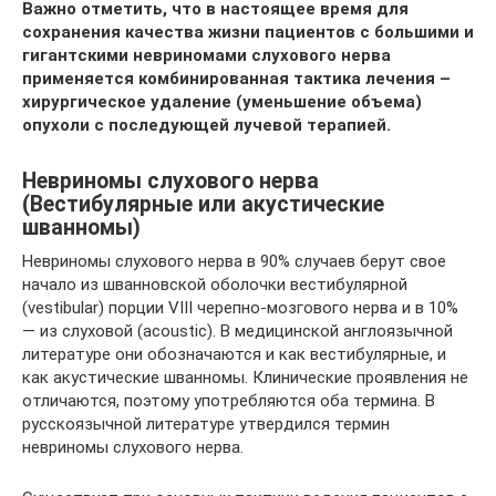
Важно отметить, что в настоящее время для
сохранения качества жизни пациентов с большими и
гигантскими невриномами слухового нерва
применяется комбинированная тактика лечения –
хирургическое удаление (уменьшение объема)
опухоли с последующей лучевой терапией.
Невриномы слухового нерва
(Вестибулярные или акустические
шванномы)
Невриномы слухового нерва в 90% случаев берут свое
начало из шванновской оболочки вестибулярной
(vestibular) порции VIII черепно-мозгового нерва и в 10%
— из слуховой (acoustic). В медицинской англоязычной
литературе они обозначаются и как вестибулярные, и
как акустические шванномы. Клинические проявления не
отличаются, поэтому употребляются оба термина. В
русскоязычной литературе утвердился термин
невриномы слухового нерва.