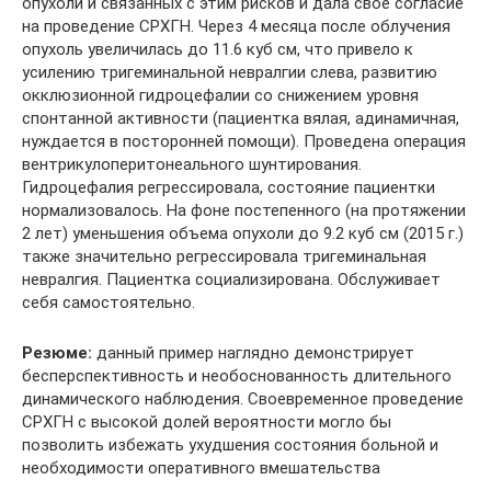
опухоли и связанных с этим рисков и дала свое согласие
на проведение СРХГН. Через 4 месяца после облучения
опухоль увеличилась до 11.6 куб см, что привело к
усилению тригеминальной невралгии слева, развитию
окклюзионной гидроцефалии со снижением уровня
спонтанной активности (пациентка вялая, адинамичная,
нуждается в посторонней помощи). Проведена операция
вентрикулоперитонеального шунтирования.
Гидроцефалия регрессировала, состояние пациентки
нормализовалось. На фоне постепенного (на протяжении
2 лет) уменьшения объема опухоли до 9.2 куб см (2015 г.)
также значительно регрессировала тригеминальная
невралгия. Пациентка социализирована. Обслуживает
себя самостоятельно.
Резюме:
данный пример наглядно демонстрирует
бесперспективность и необоснованность длительного
динамического наблюдения. Своевременное проведение
СРХГН с высокой долей вероятности могло бы
позволить избежать ухудшения состояния больной и
необходимости оперативного вмешательства