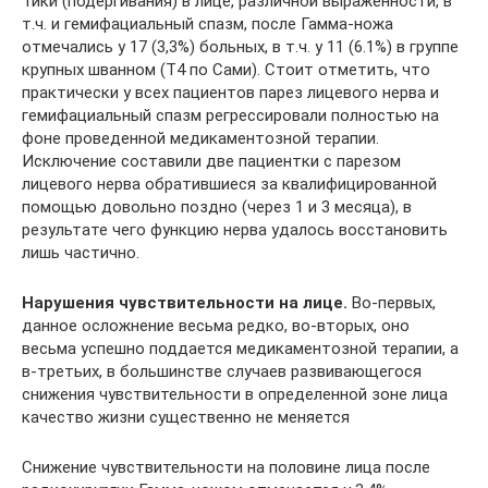
Тики (подергивания) в лице, различной выраженности, в
т.ч. и гемифациальный спазм, после Гамма-ножа
отмечались у 17 (3,3%) больных, в т.ч. у 11 (6.1%) в группе
крупных шванном (Т4 по Сами). Стоит отметить, что
практически у всех пациентов парез лицевого нерва и
гемифациальный спазм регрессировали полностью на
фоне проведенной медикаментозной терапии.
Исключение составили две пациентки с парезом
лицевого нерва обратившиеся за квалифицированной
помощью довольно поздно (через 1 и 3 месяца), в
результате чего функцию нерва удалось восстановить
лишь частично.
Нарушения чувствительности на лице.
Во-первых,
данное осложнение весьма редко, во-вторых, оно
весьма успешно поддается медикаментозной терапии, а
в-третьих, в большинстве случаев развивающегося
снижения чувствительности в определенной зоне лица
качество жизни существенно не меняется
Снижение чувствительности на половине лица после