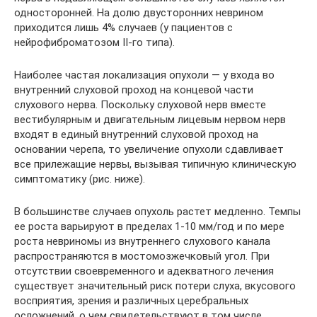
односторонней. На долю двусторонних неврином
приходится лишь 4% случаев (у пациентов с
нейрофиброматозом II-го типа).
Наиболее частая локализация опухоли — у входа во
внутренний слуховой проход на концевой части
слухового нерва. Поскольку слуховой нерв вместе
вестибулярным и двигательным лицевым нервом нерв
входят в единый внутренний слуховой проход на
основании черепа, то увеличение опухоли сдавливает
все прилежащие нервы, вызывая типичную клиническую
симптоматику (рис. ниже).
В большинстве случаев опухоль растет медленно. Темпы
ее роста варьируют в пределах 1-10 мм/год и по мере
роста невриномы из внутреннего слухового канала
распространяются в мостомозжечковый угол. При
отсутствии своевременного и адекватного лечения
существует значительный риск потери слуха, вкусового
восприятия, зрения и различных церебральных
осложнений, о чем свидетельствуют в том числе