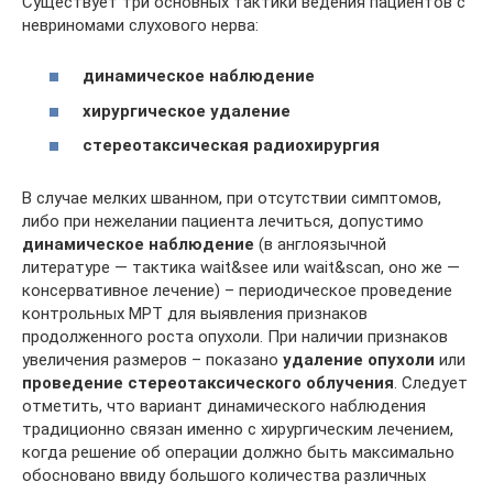
Существует три основных тактики ведения пациентов с
невриномами слухового нерва:
динамическое наблюдение
хирургическое удаление
стереотаксическая радиохирургия
В случае мелких шванном, при отсутствии симптомов,
либо при нежелании пациента лечиться, допустимо
динамическое наблюдение
(в англоязычной
литературе — тактика wait&see или wait&scan, оно же —
консервативное лечение) – периодическое проведение
контрольных МРТ для выявления признаков
продолженного роста опухоли. При наличии признаков
увеличения размеров – показано
удаление опухоли
или
проведение стереотаксического облучения
. Следует
отметить, что вариант динамического наблюдения
традиционно связан именно с хирургическим лечением,
когда решение об операции должно быть максимально
обосновано ввиду большого количества различных