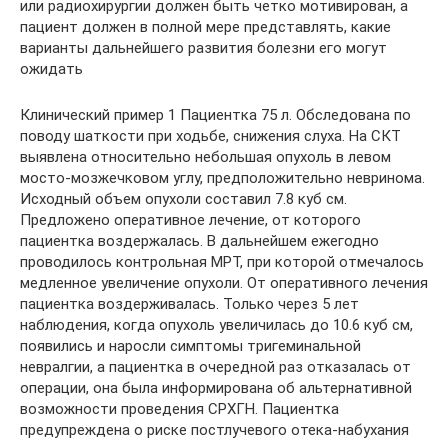
или радиохирургии должен быть четко мотивирован, а
пациент должен в полной мере представлять, какие
варианты дальнейшего развития болезни его могут
ожидать
Клинический пример 1 Пациентка 75 л. Обследована по
поводу шаткости при ходьбе, снижения слуха. На СКТ
выявлена относительно небольшая опухоль в левом
мосто-мозжечковом углу, предположительно невринома.
Исходный объем опухоли составил 7.8 куб см.
Предложено оперативное лечение, от которого
пациентка воздержалась. В дальнейшем ежегодно
проводилось контрольная МРТ, при которой отмечалось
медленное увеличение опухоли. От оперативного лечения
пациентка воздерживалась. Только через 5 лет
наблюдения, когда опухоль увеличилась до 10.6 куб см,
появились и наросли симптомы тригеминальной
невралгии, а пациентка в очередной раз отказалась от
операции, она была информирована об альтернативной
возможности проведения СРХГН. Пациентка
предупреждена о риске постлучевого отека-набухания