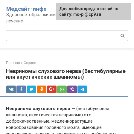
Перейти
Медсайт-инфо
Для любых предложений по
к
Здоровье: образ жизни, профилактика и
сайту: ms-pi@cp9.ru
контенту
лечение
Поиск:
Главная
»
Сердце
Невриномы слухового нерва (Вестибулярные
или акустические шванномы)
Невринома слухового нерва
— (вестибулярная
шваннома, акустическая невринома) это
доброкачественные, медленнорастущие
новообразования головного мозга, имеющие
хроническое течение в зависимости от выбранного