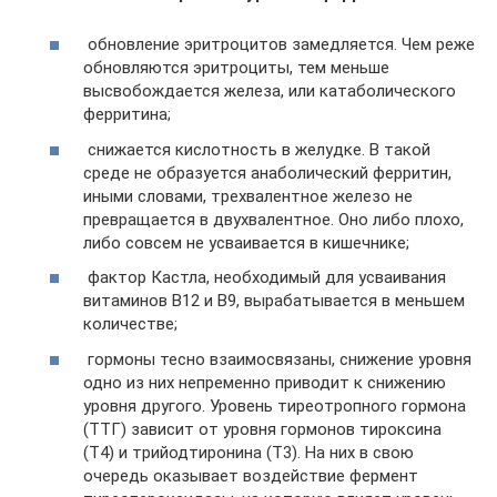
обновление эритроцитов замедляется. Чем реже
обновляются эритроциты, тем меньше
высвобождается железа, или катаболического
ферритина;
снижается кислотность в желудке. В такой
среде не образуется анаболический ферритин,
иными словами, трехвалентное железо не
превращается в двухвалентное. Оно либо плохо,
либо совсем не усваивается в кишечнике;
фактор Кастла, необходимый для усваивания
витаминов В12 и В9, вырабатывается в меньшем
количестве;
гормоны тесно взаимосвязаны, снижение уровня
одно из них непременно приводит к снижению
уровня другого. Уровень тиреотропного гормона
(ТТГ) зависит от уровня гормонов тироксина
(Т4) и трийодтиронина (Т3). На них в свою
очередь оказывает воздействие фермент