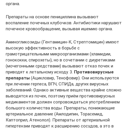
органа.
Препараты на основе пенициллина вызывают
воспаление почечных клубочков. Антибиотики нарушают
почечное кровообращение, вызывая ишемию органа.
Аминогликозиды (Гентамицин-К, Стрептомицин) имеют
высокую эффективность в борьбе с
грамотрицательными микроорганизмами (хламидии,
гонококки, спирохеты), но в сочетании с диуретиками
(мочегонными средствами) вызывают отказ почек и
приводят к летальному исходу. 3.
Противовирусные
препараты
(Ацикловир, Тенофовир). Они используются
при лечении герпеса, ВПЧ, СПИДа, других вирусных
заболеваний. Однако активные вещества крайне сложно
выводятся из почек, поэтому приём противовирусных
медикаментов должен сопровождаться употреблением
большого количества воды. Препараты, понижающие
артериальное давление (Амлодипин, Торасемид,
Каптоприл, Атенолол). Препараты от артериальной
гипертензии приводят к расширению сосудов, а это в