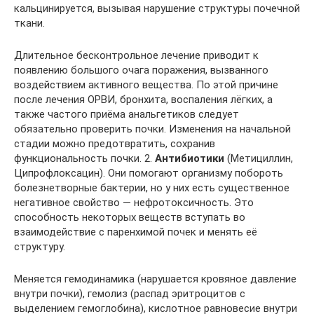
кальцинируется, вызывая нарушение структуры почечной
ткани.
Длительное бесконтрольное лечение приводит к
появлению большого очага поражения, вызванного
воздействием активного вещества. По этой причине
после лечения ОРВИ, бронхита, воспаления лёгких, а
также частого приёма анальгетиков следует
обязательно проверить почки. Изменения на начальной
стадии можно предотвратить, сохранив
функциональность почки. 2.
Антибиотики
(Метициллин,
Ципрофлоксацин). Они помогают организму побороть
болезнетворные бактерии, но у них есть существенное
негативное свойство — нефротоксичность. Это
способность некоторых веществ вступать во
взаимодействие с паренхимой почек и менять её
структуру.
Меняется гемодинамика (нарушается кровяное давление
внутри почки), гемолиз (распад эритроцитов с
выделением гемоглобина), кислотное равновесие внутри