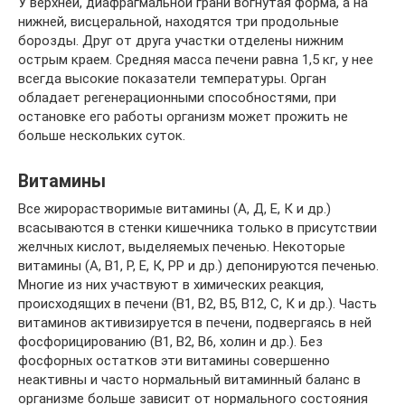
У верхней, диафрагмальной грани вогнутая форма, а на
нижней, висцеральной, находятся три продольные
борозды. Друг от друга участки отделены нижним
острым краем. Средняя масса печени равна 1,5 кг, у нее
всегда высокие показатели температуры. Орган
обладает регенерационными способностями, при
остановке его работы организм может прожить не
больше нескольких суток.
Витамины
Все жирорастворимые витамины (А, Д, Е, К и др.)
всасываются в стенки кишечника только в присутствии
желчных кислот, выделяемых печенью. Некоторые
витамины (А, В1, Р, Е, К, РР и др.) депонируются печенью.
Многие из них участвуют в химических реакция,
происходящих в печени (В1, В2, В5, В12, С, К и др.). Часть
витаминов активизируется в печени, подвергаясь в ней
фосфорицированию (В1, В2, В6, холин и др.). Без
фосфорных остатков эти витамины совершенно
неактивны и часто нормальный витаминный баланс в
организме больше зависит от нормального состояния