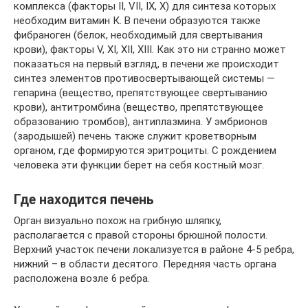
комплекса (факторы II, VII, IX, X) для синтеза которых
необходим витамин К. В печени образуются также
фибраноген (белок, необходимый для свертывания
крови), факторы V, XI, XII, XIII. Как это ни странно может
показаться на первый взгляд, в печени же происходит
синтез элементов противосвертывающей системы —
гепарина (вещество, препятствующее свертыванию
крови), антитромбина (вещество, препятствующее
образованию тромбов), антиплазмина. У эмбрионов
(зародышей) печень также служит кроветворным
органом, где формируются эритроциты. С рождением
человека эти функции берет на себя костный мозг.
Где находится печень
Орган визуально похож на грибную шляпку,
располагается с правой стороны брюшной полости.
Верхний участок печени локализуется в районе 4-5 ребра,
нижний – в области десятого. Передняя часть органа
расположена возле 6 ребра.