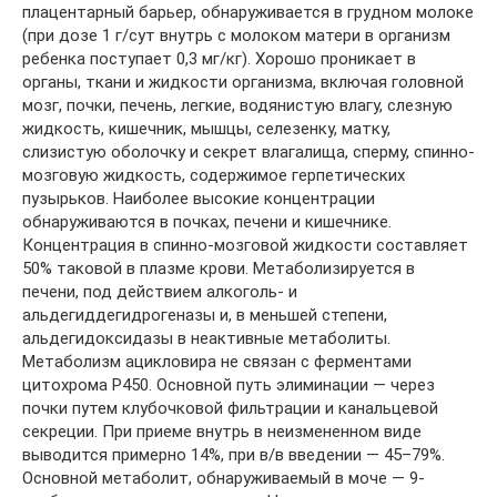
плацентарный барьер, обнаруживается в грудном молоке
(при дозе 1 г/сут внутрь с молоком матери в организм
ребенка поступает 0,3 мг/кг). Хорошо проникает в
органы, ткани и жидкости организма, включая головной
мозг, почки, печень, легкие, водянистую влагу, слезную
жидкость, кишечник, мышцы, селезенку, матку,
слизистую оболочку и секрет влагалища, сперму, спинно-
мозговую жидкость, содержимое герпетических
пузырьков. Наиболее высокие концентрации
обнаруживаются в почках, печени и кишечнике.
Концентрация в спинно-мозговой жидкости составляет
50% таковой в плазме крови. Метаболизируется в
печени, под действием алкоголь- и
альдегиддегидрогеназы и, в меньшей степени,
альдегидоксидазы в неактивные метаболиты.
Метаболизм ацикловира не связан с ферментами
цитохрома P450. Основной путь элиминации — через
почки путем клубочковой фильтрации и канальцевой
секреции. При приеме внутрь в неизмененном виде
выводится примерно 14%, при в/в введении — 45–79%.
Основной метаболит, обнаруживаемый в моче — 9-