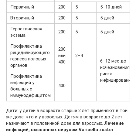
Первичный
200
5
5–10 дней
Вторичный
200
5
5 дней
Герпетическая
200
5
5 дней
экзема
Профилактика
200
рецидивирующего
или
2–4
герпеса половых
6–12 мес до
400
органов
исчезновения
риска
Профилактика
инфицирования
инфекций у
400
больных с
иммунодефицитом
Дети: у детей в возрасте старше 2 лет применяют в той
же дозе, что и у взрослых. Детям в возрасте до 2 лет
назначают в половинной дозе для взрослых.
Лечение
инфекций, вызванных вирусом Varicella zoster