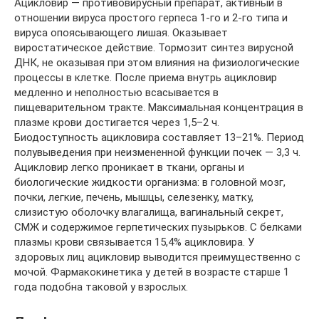
Ацикловир — противовирусный препарат, активный в
отношении вируса простого герпеса 1-го и 2-го типа и
вируса опоясывающего лишая. Оказывает
виростатическое действие. Тормозит синтез вирусной
ДНК, не оказывая при этом влияния на физиологические
процессы в клетке. После приема внутрь ацикловир
медленно и неполностью всасывается в
пищеварительном тракте. Максимальная концентрация в
плазме крови достигается через 1,5–2 ч.
Биодоступность ацикловира составляет 13–21%. Период
полувыведения при неизмененной функции почек — 3,3 ч.
Ацикловир легко проникает в ткани, органы и
биологические жидкости организма: в головной мозг,
почки, легкие, печень, мышцы, селезенку, матку,
слизистую оболочку влагалища, вагинальный секрет,
СМЖ и содержимое герпетических пузырьков. С белками
плазмы крови связывается 15,4% ацикловира. У
здоровых лиц ацикловир выводится преимущественно с
мочой. Фармакокинетика у детей в возрасте старше 1
года подобна таковой у взрослых.