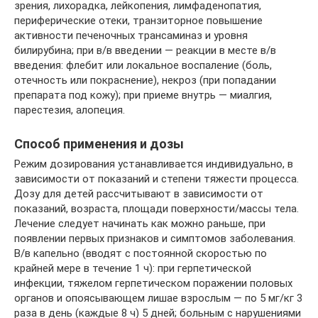
зрения, лихорадка, лейкопения, лимфаденопатия,
периферические отеки, транзиторное повышение
активности печеночных трансаминаз и уровня
билирубина; при в/в введении — реакции в месте в/в
введения: флебит или локальное воспаление (боль,
отечность или покраснение), некроз (при попадании
препарата под кожу); при приеме внутрь — миалгия,
парестезия, алопеция.
Способ применения и дозы
Режим дозирования устанавливается индивидуально, в
зависимости от показаний и степени тяжести процесса.
Дозу для детей рассчитывают в зависимости от
показаний, возраста, площади поверхности/массы тела.
Лечение следует начинать как можно раньше, при
появлении первых признаков и симптомов заболевания.
В/в капельно (вводят с постоянной скоростью по
крайней мере в течение 1 ч): при герпетической
инфекции, тяжелом герпетическом поражении половых
органов и опоясывающем лишае взрослым — по 5 мг/кг 3
раза в день (каждые 8 ч) 5 дней; больным с нарушениями