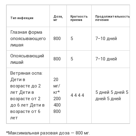
Доза,
Кратность
Продолжительность
Тип инфекции
мг
приема
лечения
Глазная форма
опоясывающего
800
5
7–10 дней
лишая
Опоясывающий
800
5
7–10 дней
лишай
Ветряная оспа:
Дети в
20
возрасте до 2
мг/
лет Дети в
кг*
5 дней 5 дней 5
4 4 4 4
возрасте от 2
200
дней 5 дней
до 6 лет Дети в
400
возрасте от 6
800
лет
*Максимальная разовая доза — 800 мг.