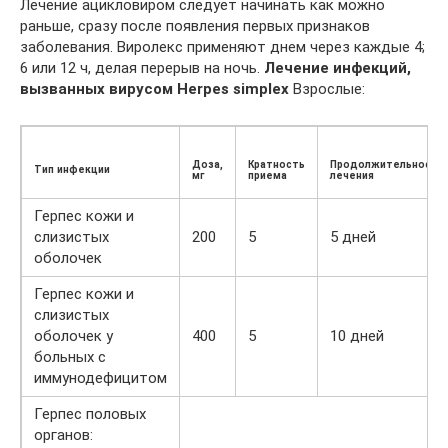
Лечение ацикловиром следует начинать как можно
раньше, сразу после появления первых признаков
заболевания. Виролекс применяют днем через каждые 4;
6 или 12 ч, делая перерыв на ночь.
Лечение инфекций,
вызванных вирусом Herpes simplex
Взрослые:
Доза,
Кратность
Продолжительность
Тип инфекции
мг
приема
лечения
Герпес кожи и
слизистых
200
5
5 дней
оболочек
Герпес кожи и
слизистых
оболочек у
400
5
10 дней
больных с
иммунодефицитом
Герпес половых
органов: