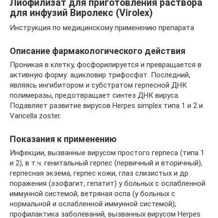
Лиофилизат для приготовления раствора
для инфузий Виролекс (Virolex)
Инструкция по медицинскому применению препарата
Описание фармакологического действия
Проникая в клетку, фосфорилируется и превращается в
активную форму: ацикловир трифосфат. Последний,
являясь ингибитором и субстратом герпесной ДНК
полимеразы, предотвращает синтез ДНК вируса.
Подавляет развитие вирусов Herpes simplex типа 1 и 2 и
Varicella zoster.
Показания к применению
Инфекции, вызванные вирусом простого герпеса (типа 1
и 2), в т.ч. генитальный герпес (первичный и вторичный),
герпесная экзема, герпес кожи, глаз слизистых и др.
поражения (эзофагит, гепатит) у больных с ослабленной
иммунной системой, ветряная оспа (у больных с
нормальной и ослабленной иммунной системой);
профилактика заболеваний, вызванных вирусом Herpes