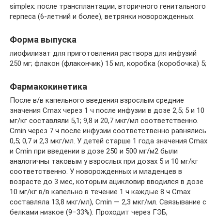
simplex: после трансплантации, вторичного генитального
герпеса (6-летний и более), ветрянки новорожденных.
Форма выпуска
лиофилизат для приготовления раствора для инфузий
250 мг; флакон (флакончик) 15 мл, коробка (коробочка) 5;
Фармакокинетика
После в/в капельного введения взрослым средние
значения Сmax через 1 ч после инфузии в дозе 2,5; 5 и 10
мг/кг составляли 5,1; 9,8 и 20,7 мкг/мл соответственно.
Сmin через 7 ч после инфузии соответственно равнялись
0,5; 0,7 и 2,3 мкг/мл. У детей старше 1 года значения Сmax
и Сmin при введении в дозе 250 и 500 мг/м2 были
аналогичны таковым у взрослых при дозах 5 и 10 мг/кг
соответственно. У новорожденных и младенцев в
возрасте до 3 мес, которым ацикловир вводился в дозе
10 мг/кг в/в капельно в течение 1 ч каждые 8 ч Сmax
составляла 13,8 мкг/мл), Cmin — 2,3 мкг/мл. Связывание с
белками низкое (9–33%). Проходит через ГЭБ,