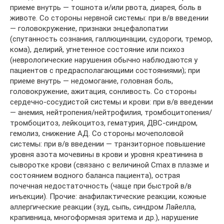
приеме внутрь — тошнота и/или рвота, диарея, боль в
животе. Со стороны нервной системы: при в/в введении
— головокружение, признаки энцефалопатии
(спутанность сознания, галлюцинации, судороги, тремор,
кома), делирий, угнетенное состояние или психоз
(неврологические нарушения обычно наблюдаются у
пациентов с предрасполагающими состояниями); при
приеме внутрь — недомогание, головная боль,
головокружение, ажитация, сонливость. Со стороны
сердечно-сосудистой системы и крови: при в/в введении
— анемия, нейтропения/нейтрофилия, тромбоцитопения/
тромбоцитоз, лейкоцитоз, гематурия, ДВС-синдром,
гемолиз, снижение АД. Со стороны мочеполовой
системы: при в/в введении — транзиторное повышение
уровня азота мочевины в крови и уровня креатинина в
сыворотке крови (связано с величиной Cmax в плазме и
состоянием водного баланса пациента), острая
почечная недостаточность (чаще при быстрой в/в
инъекции). Прочие: анафилактические реакции, кожные
аллергические реакции (зуд, сыпь, синдром Лайелла,
крапивница, многоформная эритема и др.), нарушение