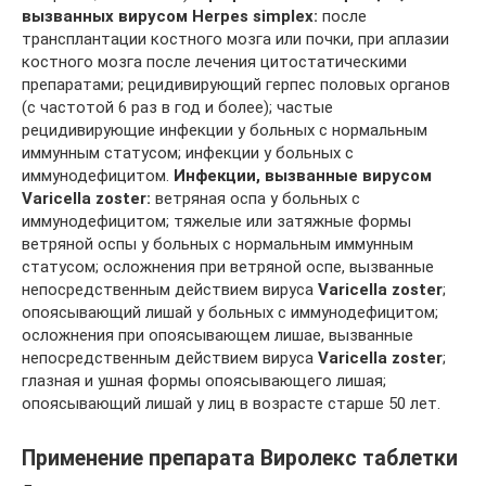
вызванных вирусом Herpes simplex:
после
трансплантации костного мозга или почки, при аплазии
костного мозга после лечения цитостатическими
препаратами; рецидивирующий герпес половых органов
(с частотой 6 раз в год и более); частые
рецидивирующие инфекции у больных с нормальным
иммунным статусом; инфекции у больных с
иммунодефицитом.
Инфекции, вызванные вирусом
Varicella zoster:
ветряная оспа у больных с
иммунодефицитом; тяжелые или затяжные формы
ветряной оспы у больных с нормальным иммунным
статусом; осложнения при ветряной оспе, вызванные
непосредственным действием вируса
Varicella zoster
;
опоясывающий лишай у больных с иммунодефицитом;
осложнения при опоясывающем лишае, вызванные
непосредственным действием вируса
Varicella zoster
;
глазная и ушная формы опоясывающего лишая;
опоясывающий лишай у лиц в возрасте старше 50 лет.
Применение препарата Виролекс таблетки