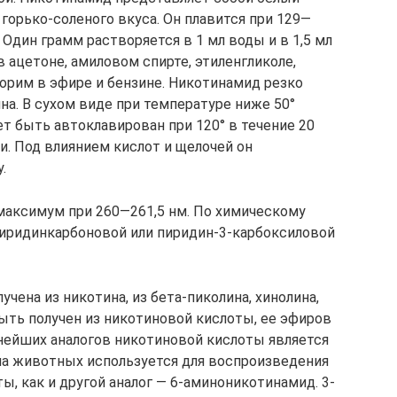
 горько-соленого вкуса. Он плавится при 129—
 Один грамм растворяется в 1 мл воды и в 1,5 мл
в ацетоне, амиловом спирте, этиленгликоле,
ворим в эфире и бензине. Никотинамид резко
. В сухом виде при температуре ниже 50°
т быть автоклавирован при 120° в течение 20
и. Под влиянием кислот и щелочей он
.
аксимум при 260—261,5 нм. По химическому
пиридинкарбоновой или пиридин-3-карбоксиловой
чена из никотина, из бета-пиколина, хинолина,
ыть получен из никотиновой кислоты, ее эфиров
жнейших аналогов никотиновой кислоты является
на животных используется для воспроизведения
, как и другой аналог — 6-аминоникотинамид. 3-