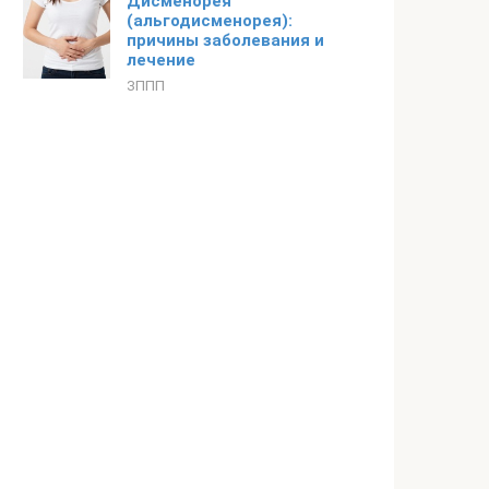
Дисменорея
(альгодисменорея):
причины заболевания и
лечение
ЗППП