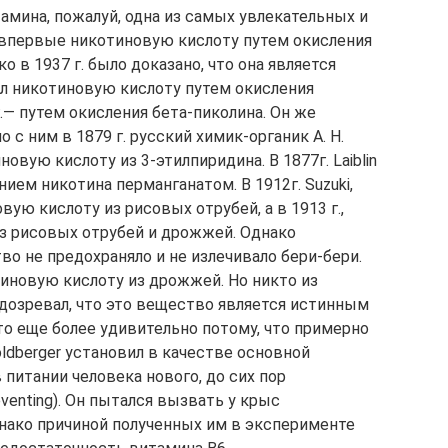
амина, пожалуй, одна из самых увлекательных и
л впервые никотиновую кислоту путем окисления
о в 1937 г. было доказано, что она является
чил никотиновую кислоту путем окисления
г.— путем окисления бета-пиколина. Он же
с ним в 1879 г. русский химик-органик А. Н.
вую кислоту из 3-этилпиридина. В 1877г. Laiblin
ием никотина перманганатом. В 1912г. Suzuki,
ую кислоту из рисовых отрубей, а в 1913 г.,
из рисовых отрубей и дрожжей. Однако
о не предохраняло и не излечивало бери-бери.
отиновую кислоту из дрожжей. Но никто из
дозревал, что это вещество является истинным
о еще более удивительно потому, что примерно
ldberger установил в качестве основной
питании человека нового, до сих пор
eventing). Он пытался вызвать у крыс
нако причиной полученных им в эксперименте