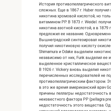
История противопеллагрического вит
сложных. Еще в 1867 г. Huber получи
никотина хромовой кислотой, но тольк
витамином PP. В 1873 г. Weidel. полу
никотина азотной кислотой, а в 1879 
предложил ее название. Одновременно 
Вышнеградский синтезировал никотино
получил никотиновую кислоту окислен
Shimamura и Odake выделили никотинов
независимо от них, Funk выделил ее 
выделенное кристаллическое веществ
В 1926 г. Vickery вновь выделил ник
перечисленных исследователей не по
противопеллагрическим фактором. Эт
в это же время американский врач Go
причины пеллагры недостаточность в 
неизвестного фактора РР (pellagra pr
недостаточность этого вещества. Од