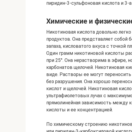
пиридин-3-сульфоновая кислота и 3-
Химические и физически
Никотиновая кислота довольно легк
продуктов. Она представляет собой б
запаха, кисловатого вкуса с точкой п
Один грамм никотиновой кислоты рас
при 25°. Она нерастворима в эфире, 
карбонатов щелочей. Никотиновая кис
виде. Растворы ее могут переносить 
без разрушения. Она хорошо переносит
кислот и щелочей. Никотиновая кисл
ультрафиолетовых лучах с максимумо
прямолинейная зависимость между 
кислоты и ее концентрацией.
По химическому строению никотинов
или пиридин-3-карбоксиловой кислот