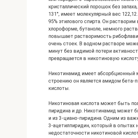
кристаллический порошок без запаха,
131°, имеет молекулярный вес 122,12.
95% этилового спирта. Он растворим 
хлороформе, бутаноле, немного раст
повышает растворимость рибофлавина
очень стоек. В водном растворе може
минут без видимой потери активност
превращается в никотиновую кислоту
Никотинамид имеет абсорбционный м
строению он является амидом бета-
кислоты.
Никотиновая кислота может быть полу
пиридина и др. Никотинамид может б
и из 3-циано-пиридина. Одним из ва
3-ацетилпиридин, который в опытах 
недостаточности никотиновой кислоты