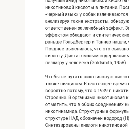
получили амид никотиновой кислоты 
никотиновой кислоты в питании. Поск
«черный язык» у собак излечиваются 
анализируя такие экстракты, обнаруж
ответственен за лечебный эффект. З
эффектом обладают и синтетические
раньше Гольдбергер и Таннер нашли, 
Позднее выяснилось, что это связан
кислоту. Диета с малым содержание
пеллагру у человека (Goldsmith, 1958).
Чтобы не путать никотиновую кислот
также ниацином. В настоящее время 
вероятно потому, что с 1939 г. никот
Строение. В организме никотиновая 
отметить, что в обоих соединениях 
никотинамида. Структурные формулы
структуре НАД обозначен водород (Н)
Синтезированы аналоги никотиновой 