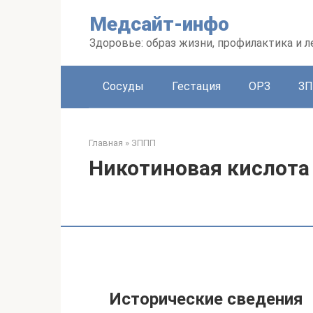
Перейти
Медсайт-инфо
к
контенту
Здоровье: образ жизни, профилактика и л
Сосуды
Гестация
ОРЗ
З
Главная
»
ЗППП
Никотиновая кислота
Исторические сведения