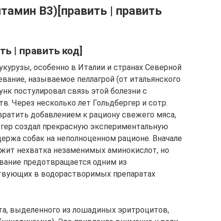
тамин В3)[править | править
ь | править код]
укурузы, особенно в Италии и странах Северной
евание, называемое пеллагрой (от итальянского
 Функ постулировал связь этой болезни с
. Через несколько лет Гольдбергер и сотр.
вратить добавлением к рациону свежего мяса,
ргер создал прекрасную экспериментальную
держа собак на неполноценном рационе. Вначале
лужит нехватка незаменимых аминокислот, но
евание предотвращается одним из
твующих в водорастворимых препаратах
ента, выделенного из лошадиных эритроцитов,