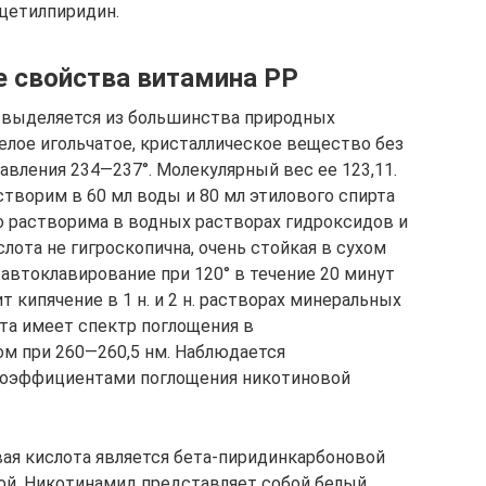
ацетилпиридин.
е свойства витамина РР
о выделяется из большинства природных
елое игольчатое, кристаллическое вещество без
лавления 234—237°. Молекулярный вес ее 123,11.
творим в 60 мл воды и 80 мл этилового спирта
но растворима в водных растворах гидроксидов и
лота не гигроскопична, очень стойкая в сухом
автоклавирование при 120° в течение 20 минут
 кипячение в 1 н. и 2 н. растворах минеральных
ота имеет спектр поглощения в
м при 260—260,5 нм. Наблюдается
коэффициентами поглощения никотиновой
ая кислота является бета-пиридинкарбоновой
ой. Никотинамид представляет собой белый