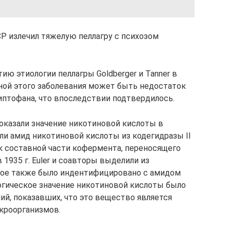
ССР излечил тяжелую пеллагру с психозом
ию этиологии пеллагры Goldberger и Tanner в
чиной этого заболевания может быть недостаток
иптофана, что впоследствии подтвердилось.
е показали значение никотиновой кислоты в
ли амид никотиновой кислоты из кодегидразы II
к составной части кофермента, переносящего
1935 г. Euler и соавторы выделили из
орое также было индентифицировано с амидом
огическое значение никотиновой кислоты было
ий, показавших, что это вещество является
кроорганизмов.