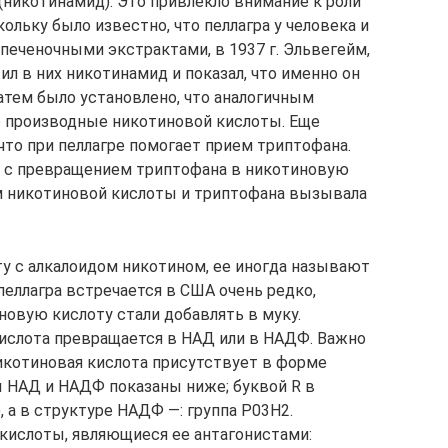
(никотинамид). Это привлекло внимание к роли
ольку было известно, что пеллагра у человека и
печеночными экстрактами, в 1937 г. Эльвегейм,
ил в них никотинамид и показал, что именно он
атем было установлено, что аналогичным
 производные никотиновой кислоты. Еще
что при пеллагре помогает прием триптофана.
о с превращением триптофана в никотиновую
м никотиновой кислоты и триптофана вызывала
у с алкалоидом никотином, ее иногда называют
пеллагра встречается в США очень редко,
иновую кислоту стали добавлять в муку.
кислота превращается в НАД или в НАДФ. Важно
никотиновая кислота присутствует в форме
 НАД и НАДФ показаны ниже; буквой R в
, а в структуре НАДФ —: группа Р03Н2.
кислоты, являющиеся ее антагонистами: