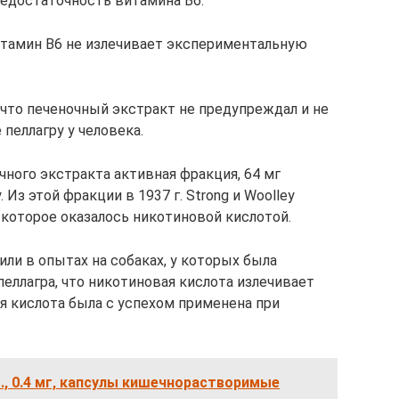
едостаточность витамина В6.
 витамин B6 не излечивает экспериментальную
и, что печеночный экстракт не предупреждал и не
 пеллагру у человека.
очного экстракта активная фракция, 64 мг
 Из этой фракции в 1937 г. Strong и Woolley
 которое оказалось никотиновой кислотой.
вили в опытах на собаках, у которых была
еллагра, что никотиновая кислота излечивает
ая кислота была с успехом применена при
., 0.4 мг, капсулы кишечнорастворимые