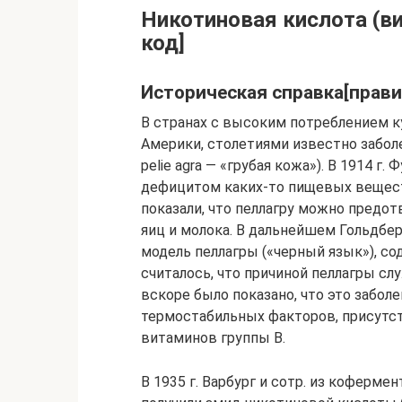
Никотиновая кислота (ви
код]
Историческая справка[правит
В странах с высоким потреблением к
Америки, столетиями известно забол
реlie agra — «грубая кожа»). В 1914 г.
дефицитом каких-то пищевых веществ
показали, что пеллагру можно предот
яиц и молока. В дальнейшем Гольдбе
модель пеллагры («черный язык»), со
считалось, что причиной пеллагры с
вскоре было показано, что это забол
термостабильных факторов, присутс
витаминов группы В.
В 1935 г. Варбург и сотр. из коферм