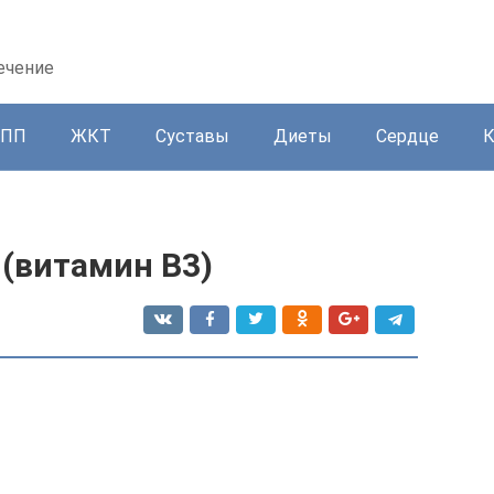
ечение
ППП
ЖКТ
Суставы
Диеты
Сердце
 (витамин В3)