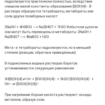
гидролизуются практически полностью, вследствие
слишком малой константы образования [В(ОН)4]−. В
растворе образуются тетрабораты, метабораты или
соли других полиборных кислот:
2NaOH + 4H3BO3 ⟶ Na2B4O7 + 7H2O Избытком щелочи
они могут быть переведены в метабораты: 2NaOH +
Na2B4O7 ⟶ 4NaBO2 + H2O
Мета- и тетрабораты гидролизуются, но в меньшей
степени (реакции, обратные приведённым).
В подкисленных водных растворах боратов
устанавливаются следующие равновесия:
3H[B(OH)4] ⇄ H+ + [B3O3(OH)4]− + 5H2O [B3O3(OH)4]− +
OH− ⇄ [B3O3(OH)5]2−
При нагревании борная кислота растворяет оксиды
металлов, образуя соли.