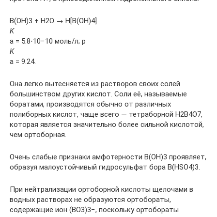
B(OH)3 + H2O → H[B(OH)4]
K
a = 5.8⋅10−10 моль/л; p
K
a = 9.24.
Она легко вытесняется из растворов своих солей
большинством других кислот. Соли её, называемые
боратами, производятся обычно от различных
полиборных кислот, чаще всего — тетраборной H2B4O7,
которая является значительно более сильной кислотой,
чем ортоборная.
Очень слабые признаки амфотерности B(OH)3 проявляет,
образуя малоустойчивый гидросульфат бора В(HSO4)3.
При нейтрализации ортоборной кислоты щелочами в
водных растворах не образуются ортобораты,
содержащие ион (BO3)3−, поскольку ортобораты