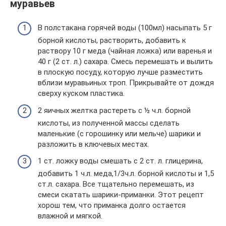
муравьев
В полстакана горячей воды (100мл) насыпать 5 г
борной кислоты, растворить, добавить к
раствору 10 г меда (чайная ложка) или варенья и
40 г (2 ст. л.) сахара. Смесь перемешать и вылить
в плоскую посуду, которую лучше разместить
вблизи муравьиных троп. Прикрывайте от дождя
сверху куском пластика.
2 яичных желтка растереть с ½ ч.л. борной
кислоты, из полученной массы сделать
маленькие (с горошинку или мельче) шарики и
разложить в ключевых местах.
1 ст. ложку воды смешать с 2 ст. л. глицерина,
добавить 1 ч.л. меда,1/3ч.л. борной кислоты и 1,5
ст.л. сахара. Все тщательно перемешать, из
смеси скатать шарики-приманки. Этот рецепт
хорош тем, что приманка долго остается
влажной и мягкой.