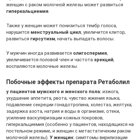
женщин с раком молочной железы может развиться
гиперкальциемия
.
Также у женщин может понизиться тембр голоса,
нарушится
менструальный цикл
, увеличится клитор,
развиться
гирсутизм
, начать выпадать волосы.
У мужчин иногда развивается
олигоспермия
,
увеличивается половой член и частота
эрекций
,
воспаляются молочные железы.
Побочные эффекты препарата Ретаболил
у пациентов мужского и женского пола:
изжога,
ухудшение аппетита, рвота, чувство жжения языка,
подавление секреции гонадотропина, холестаз, желтуха;
задержка азота, натрия и воды в организме; отеки,
усиление васкуляризации кожных покровов,
гиперкальциемия (особенно у пациентов, находящихся на
постельном режиме, и женщин с метастатичеким раком
молочной железы).
У женщин:
симптомы вирилизации