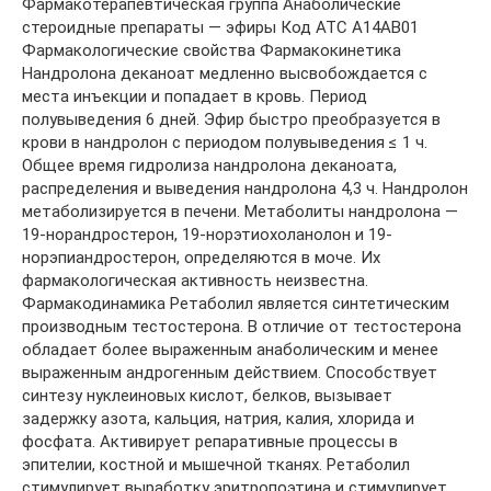
Фармакотерапевтическая группа Анаболические
стероидные препараты — эфиры Код АТС А14АВ01
Фармакологические свойства Фармакокинетика
Нандролона деканоат медленно высвобождается с
места инъекции и попадает в кровь. Период
полувыведения 6 дней. Эфир быстро преобразуется в
крови в нандролон с периодом полувыведения ≤ 1 ч.
Общее время гидролиза нандролона деканоата,
распределения и выведения нандролона 4,3 ч. Нандролон
метаболизируется в печени. Метаболиты нандролона —
19-норандростерон, 19-норэтиохоланолон и 19-
норэпиандростерон, определяются в моче. Их
фармакологическая активность неизвестна.
Фармакодинамика Ретаболил является синтетическим
производным тестостерона. В отличие от тестостерона
обладает более выраженным анаболическим и менее
выраженным андрогенным действием. Способствует
синтезу нуклеиновых кислот, белков, вызывает
задержку азота, кальция, натрия, калия, хлорида и
фосфата. Активирует репаративные процессы в
эпителии, костной и мышечной тканях. Ретаболил
стимулирует выработку эритропоэтина и стимулирует