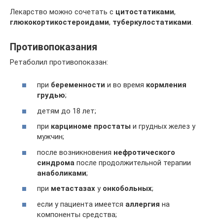
Лекарство можно сочетать с
цитостатиками
,
глюкокортикостероидами
,
туберкулостатиками
.
Противопоказания
Ретаболил противопоказан:
при
беременности
и во время
кормления
грудью
;
детям до 18 лет;
при
карциноме простаты
и грудных желез у
мужчин;
после возникновения
нефротического
синдрома
после продолжительной терапии
анаболиками
;
при
метастазах
у
онкобольных
;
если у пациента имеется
аллергия
на
компоненты средства;