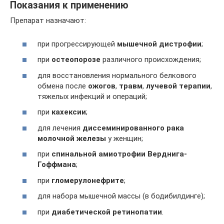
Показания к применению
Препарат назначают:
при прогрессирующей
мышечной дистрофии
;
при
остеопорозе
различного происхождения;
для восстановления нормального белкового
обмена после
ожогов
,
травм
,
лучевой терапии
,
тяжелых инфекций и операций;
при
кахексии
;
для лечения
диссеминированного рака
молочной железы
у женщин;
при
спинальной амиотрофии Верднига-
Гоффмана
;
при
гломерулонефрите
;
для набора мышечной массы (в бодибилдинге);
при
диабетической ретинопатии
.