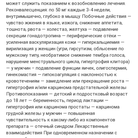
может служить показанием к возобновлению лечения.
Реконвалесценция: по 50 мг каждые 3-4 недели,
внутримышечно, глубоко в мышцу. Побочные действия —
чувство жжения в языке, изжога, снижение аппетита,
тошнота, рвота — холестаз, желтуха — подавление
секреции гонадотропина — периферические отёки —
усиленная васкуляризация кожи — гиперкальциемия —
вирилизация у женщин (угри, гирсутизм, облысение по
мужскому типу, необратимое снижение тембра голоса,
нарушение менструального цикла, гипертрофия клитора)
— у мужчин – подавление функции яичек, олигоспермия,
гинекомастия — гипокоагуляция с наклонностью к
кровотечениям — замедление или прекращение роста —
гипертрофия и/или карцинома предстательной железы
Противопоказания — детский и подростковый возраст
до 18 лет — беременность, период лактации —
гипертрофия или карцинома простаты — карцинома
грудной железы у мужчин — повышенная
чувствительность к какому-либо из компонентов
препарата — отечный синдром Лекарственные
взаимодействия При одновременном назначении с