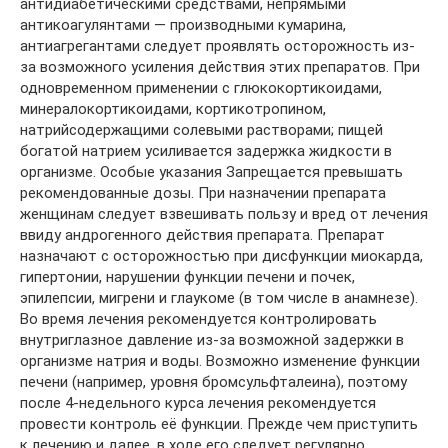
антидиабетическими средствами, непрямыми
антикоагулянтами — производными кумарина,
антиагрегантами следует проявлять осторожность из-
за возможного усиления действия этих препаратов. При
одновременном применении с глюкокортикоидами,
минералокортикоидами, кортикотропином,
натрийсодержащими солевыми растворами; пищей
богатой натрием усиливается задержка жидкости в
организме. Особые указания Запрещается превышать
рекомендованные дозы. При назначении препарата
женщинам следует взвешивать пользу и вред от лечения
ввиду андрогенного действия препарата. Препарат
назначают с осторожностью при дисфункции миокарда,
гипертонии, нарушении функции печени и почек,
эпилепсии, мигрени и глаукоме (в том числе в анамнезе).
Во время лечения рекомендуется контролировать
внутриглазное давление из-за возможной задержки в
организме натрия и воды. Возможно изменение функции
печени (например, уровня бромсульфталеина), поэтому
после 4-недельного курса лечения рекомендуется
провести контроль её функции. Прежде чем приступить
к лечению и далее, в ходе его следует регулярно