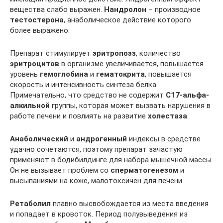
вещества слабо выражен.
Нандролон
– производное
тестостерона
, анаболическое действие которого
более выражено.
Препарат стимулирует
эритропоэз
, количество
эритроцитов
в организме увеличивается, повышается
уровень
гемоглобина
и
гематокрита
, повышается
скорость и интенсивность синтеза белка.
Примечательно, что средство не содержит
С17-альфа-
алкильной
группы, которая может вызвать нарушения в
работе печени и повлиять на развитие
холестаза
.
Анаболический
и
андрогенный
индексы в средстве
удачно сочетаются, поэтому препарат зачастую
применяют в бодибилдинге для набора мышечной массы.
Он не вызывает проблем со
сперматогенезом
и
высыпаниями на коже, малотоксичен для печени.
Ретаболил
плавно высвобождается из места введения
и попадает в кровоток. Период полувыведения из