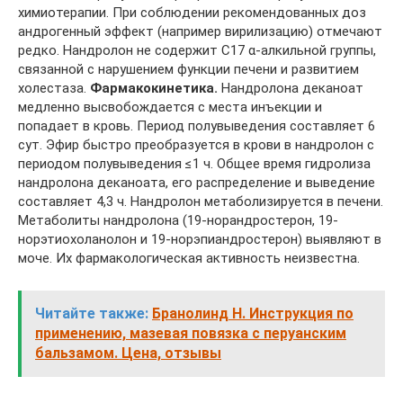
химиотерапии. При соблюдении рекомендованных доз
андрогенный эффект (например вирилизацию) отмечают
редко. Нандролон не содержит С17 α-алкильной группы,
связанной с нарушением функции печени и развитием
холестаза.
Фармакокинетика.
Нандролона деканоат
медленно высвобождается с места инъекции и
попадает в кровь. Период полувыведения составляет 6
сут. Эфир быстро преобразуется в крови в нандролон с
периодом полувыведения ≤1 ч. Общее время гидролиза
нандролона деканоата, его распределение и выведение
составляет 4,3 ч. Нандролон метаболизируется в печени.
Метаболиты нандролона (19-норандростерон, 19-
норэтиохоланолон и 19-норэпиандростерон) выявляют в
моче. Их фармакологическая активность неизвестна.
Читайте также:
Бранолинд Н. Инструкция по
применению, мазевая повязка с перуанским
бальзамом. Цена, отзывы