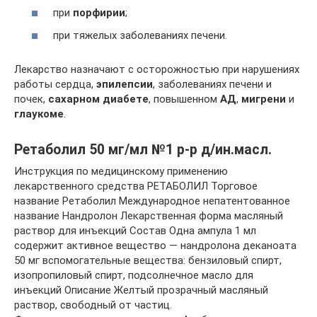
при
порфирии
;
при тяжелых заболеваниях печени.
Лекарство назначают с осторожностью при нарушениях
работы сердца,
эпилепсии
, заболеваниях печени и
почек,
сахарном диабете
, повышенном
АД
,
мигрени
и
глаукоме
.
Ретаболил 50 мг/мл №1 р-р д/ин.масл.
Инструкция по медицинскому применению
лекарственного средства РЕТАБОЛИЛ Торговое
название Ретаболил Международное непатентованное
название Нандролон Лекарственная форма масляный
раствор для инъекций Состав Одна ампула 1 мл
содержит активное вещество — нандролона деканоата
50 мг вспомогательные вещества: бензиловый спирт,
изопропиловый спирт, подсолнечное масло для
инъекций Описание Желтый прозрачный масляный
раствор, свободный от частиц.