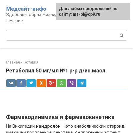
Перейти
Медсайт-инфо
Для любых предложений по
к
Здоровье: образ жизни, профилактика и
сайту: ms-pi@cp9.ru
контенту
лечение
Поиск:
Главная
»
Гестация
Ретаболил 50 мг/мл №1 р-р д/ин.масл.
Фармакодинамика и фармакокинетика
На Википедии
нандролон
– это анаболический стероид,
имеющий продленное действие. Андрогенный эффект