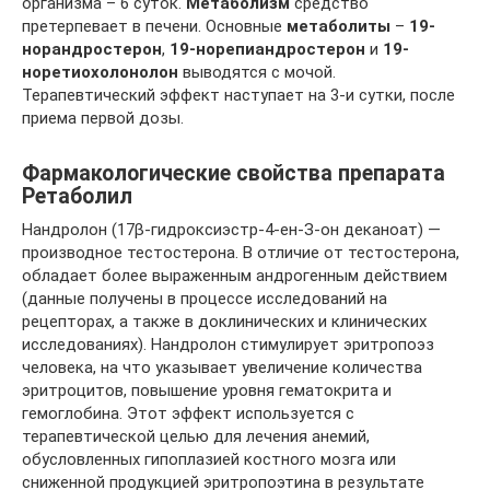
организма – 6 суток.
Метаболизм
средство
претерпевает в печени. Основные
метаболиты
–
19-
норандростерон
,
19-норепиандростерон
и
19-
норетиохолонолон
выводятся с мочой.
Терапевтический эффект наступает на 3-и сутки, после
приема первой дозы.
Фармакологические свойства препарата
Ретаболил
Нандролон (17β-гидроксиэстр-4-ен-З-он деканоат) —
производное тестостерона. В отличие от тестостерона,
обладает более выраженным андрогенным действием
(данные получены в процессе исследований на
рецепторах, а также в доклинических и клинических
исследованиях). Нандролон стимулирует эритропоэз
человека, на что указывает увеличение количества
эритроцитов, повышение уровня гематокрита и
гемоглобина. Этот эффект используется с
терапевтической целью для лечения анемий,
обусловленных гипоплазией костного мозга или
сниженной продукцией эритропоэтина в результате