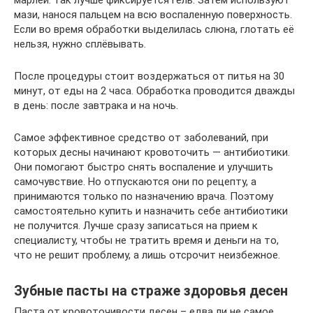
марлей: так лучше фиксируется гель. Затем используют
мази, нанося пальцем на всю воспаленную поверхность.
Если во время обработки выделилась слюна, глотать её
нельзя, нужно сплёвывать.
После процедуры стоит воздержаться от питья на 30
минут, от еды на 2 часа. Обработка проводится дважды
в день: после завтрака и на ночь.
Самое эффективное средство от заболеваний, при
которых десны начинают кровоточить — антибиотики.
Они помогают быстро снять воспаление и улучшить
самочувствие. Но отпускаются они по рецепту, а
принимаются только по назначению врача. Поэтому
самостоятельно купить и назначить себе антибиотики
не получится. Лучше сразу записаться на прием к
специалисту, чтобы не тратить время и деньги на то,
что не решит проблему, а лишь отсрочит неизбежное.
Зубные пасты на страже здоровья десен
Паста от кровоточивости десен – едва ли не самое