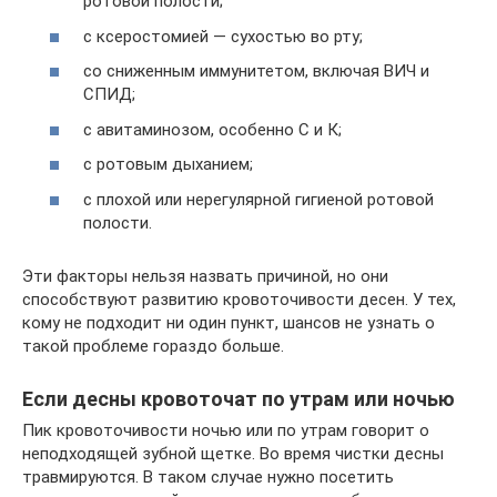
ротовой полости;
с ксеростомией — сухостью во рту;
со сниженным иммунитетом, включая ВИЧ и
СПИД;
с авитаминозом, особенно С и К;
с ротовым дыханием;
с плохой или нерегулярной гигиеной ротовой
полости.
Эти факторы нельзя назвать причиной, но они
способствуют развитию кровоточивости десен. У тех,
кому не подходит ни один пункт, шансов не узнать о
такой проблеме гораздо больше.
Если десны кровоточат по утрам или ночью
Пик кровоточивости ночью или по утрам говорит о
неподходящей зубной щетке. Во время чистки десны
травмируются. В таком случае нужно посетить