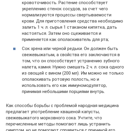
кровоточивость. Растение способствует
укреплению стенок сосудов, за счет чего
нормализуются процессы свертываемости
крови. Для приготовления средства необходимо
залить 1 ч. л. сырья 1 стаканом кипятка, дать
настояться. Затем оно сцеживается и
применяется как ополаскиватель для рта;
Сок хрена или черной редьки. Он должен быть
свежевыжатым, а свойства его заключаются в
том, что он способствует устранению зубного
налета, камня. Нужно смешать 2 ч. л. сока одного
из овощей с вином (200 мл). Им можно не только
ополаскивать ротовую полость, но и
использовать его как иммуномодулятор,
принимая небольшими порциями внутрь.
Как способы борьбы с проблемой народная медицина
предлагает употребление квашеной капусты,
свежевыжатого морковного сока. Учтите, что
перечисленные методы помогают лишь устранить
симптом, но не помогают справиться с причиной его