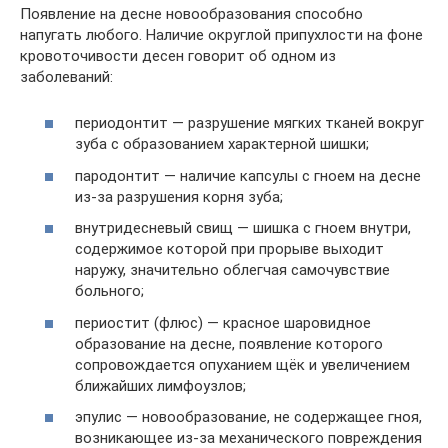
Появление на десне новообразования способно
напугать любого. Наличие округлой припухлости на фоне
кровоточивости десен говорит об одном из
заболеваний:
периодонтит — разрушение мягких тканей вокруг
зуба с образованием характерной шишки;
пародонтит — наличие капсулы с гноем на десне
из-за разрушения корня зуба;
внутридесневый свищ — шишка с гноем внутри,
содержимое которой при прорыве выходит
наружу, значительно облегчая самочувствие
больного;
периостит (флюс) — красное шаровидное
образование на десне, появление которого
сопровождается опуханием щёк и увеличением
ближайших лимфоузлов;
эпулис — новообразование, не содержащее гноя,
возникающее из-за механического повреждения