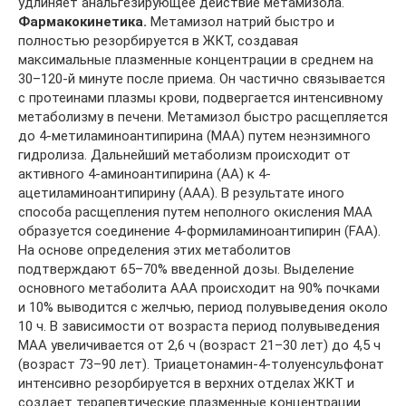
удлиняет анальгезирующее действие метамизола.
Фармакокинетика.
Метамизол натрий быстро и
полностью резорбируется в ЖКТ, создавая
максимальные плазменные концентрации в среднем на
30–120-й минуте после приема. Он частично связывается
с протеинами плазмы крови, подвергается интенсивному
метаболизму в печени. Метамизол быстро расщепляется
до 4-метиламиноантипирина (МАА) путем неэнзимного
гидролиза. Дальнейший метаболизм происходит от
активного 4-аминоантипирина (АА) к 4-
ацетиламиноантипирину (ААА). В результате иного
способа расщепления путем неполного окисления МАА
образуется соединение 4-формиламиноантипирин (FAA).
На основе определения этих метаболитов
подтверждают 65–70% введенной дозы. Выделение
основного метаболита ААА происходит на 90% почками
и 10% выводится с желчью, период полувыведения около
10 ч. В зависимости от возраста период полувыведения
МАА увеличивается от 2,6 ч (возраст 21–30 лет) до 4,5 ч
(возраст 73–90 лет). Триацетонамин-4-толуенсульфонат
интенсивно резорбируется в верхних отделах ЖКТ и
создает терапевтические плазменные концентрации