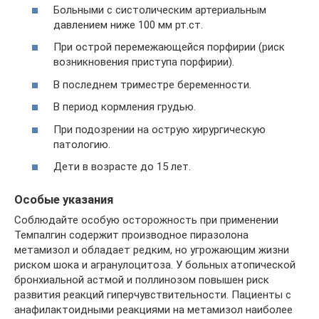
Больными с систолическим артериальным
давлением ниже 100 мм рт.ст.
При острой перемежающейся порфирии (риск
возникновения приступа порфирии).
В последнем триместре беременности.
В период кормления грудью.
При подозрении на острую хирургическую
патологию.
Дети в возрасте до 15 лет.
Особые указания
Соблюдайте особую осторожность при применении
Темпалгин содержит производное пиразолона
метамизол и обладает редким, но угрожающим жизни
риском шока и агранулоцитоза. У больных атопической
бронхиальной астмой и поллинозом повышен риск
развития реакций гиперчувствительности. Пациенты с
анафилактоидными реакциями на метамизол наиболее