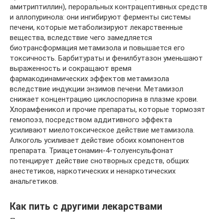
амитриптиллин), пероральных контрацептивных средств
и аллопуринола: они ингибируют ферменты системы
печени, которые метаболизируют лекарственные
вещества, вследствие чего замедляется
биотрансформация метамизола и повышается его
токсичность. Барбитураты и фенилбутазон уменьшают
выраженность и сокращают время
фармакодинамических эффектов метамизола
вследствие индукции энзимов печени. Метамизол
снижает концентрацию циклоспорина в плазме крови.
Хлорамфеникол и прочие препараты, которые тормозят
гемопоэз, посредством аддитивного эффекта
усиливают миелотоксическое действие метамизола.
Алкоголь усиливает действие обоих компонентов
препарата. Триацетонамин-4-толуенсульфонат
потенцирует действие снотворных средств, общих
анестетиков, наркотических и ненаркотических
анальгетиков.
Как пить с другими лекарствами