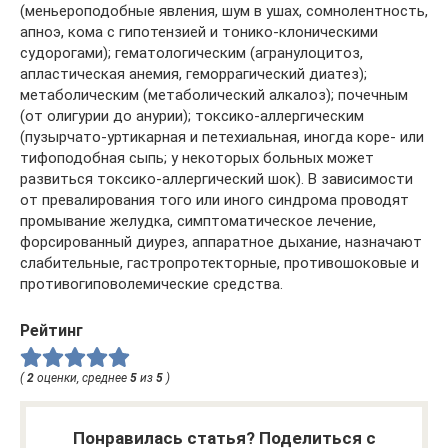
(меньероподобные явления, шум в ушах, сомнолентность,
апноэ, кома с гипотензией и тонико-клоническими
судорогами); гематологическим (агранулоцитоз,
апластическая анемия, геморрагический диатез);
метаболическим (метаболический алкалоз); почечным
(от олигурии до анурии); токсико-аллергическим
(пузырчато-уртикарная и петехиальная, иногда коре- или
тифоподобная сыпь; у некоторых больных может
развиться токсико-аллергический шок). В зависимости
от превалирования того или иного синдрома проводят
промывание желудка, симптоматическое лечение,
форсированный диурез, аппаратное дыхание, назначают
слабительные, гастропротекторные, противошоковые и
противогиповолемические средства.
Рейтинг
(
2
оценки, среднее
5
из
5
)
Понравилась статья? Поделиться с