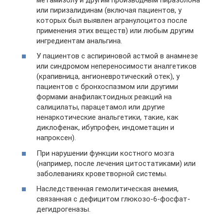
или пиризалидинам (включая пациентов, у
которых был выявлен агранулоцитоз после
применения этих веществ) или любым другим
ингредиентам анальгина.
У пациентов с аспириновой астмой в анамнезе
или синдромом непереносимости аналгетиков
(крапивница, ангионевротический отек), у
пациентов с бронхоспазмом или другими
формами анафилактоидных реакций на
салицилаты, парацетамол или другие
ненаркотические анальгетики, такие, как
диклофенак, ибупрофен, индометацин и
напроксен).
При нарушении функции костного мозга
(например, после лечения цитостатиками) или
заболеваниях кроветворной системы.
Наследственная гемолитическая анемия,
связанная с дефицитом глюкозо-6-фосфат-
дегидрогеназы.