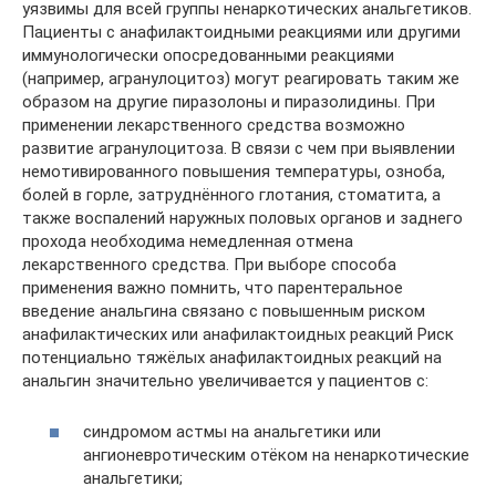
уязвимы для всей группы ненаркотических анальгетиков.
Пациенты с анафилактоидными реакциями или другими
иммунологически опосредованными реакциями
(например, агранулоцитоз) могут реагировать таким же
образом на другие пиразолоны и пиразолидины. При
применении лекарственного средства возможно
развитие агранулоцитоза. В связи с чем при выявлении
немотивированного повышения температуры, озноба,
болей в горле, затруднённого глотания, стоматита, а
также воспалений наружных половых органов и заднего
прохода необходима немедленная отмена
лекарственного средства. При выборе способа
применения важно помнить, что парентеральное
введение анальгина связано с повышенным риском
анафилактических или анафилактоидных реакций Риск
потенциально тяжёлых анафилактоидных реакций на
анальгин значительно увеличивается у пациентов с:
синдромом астмы на анальгетики или
ангионевротическим отёком на ненаркотические
анальгетики;