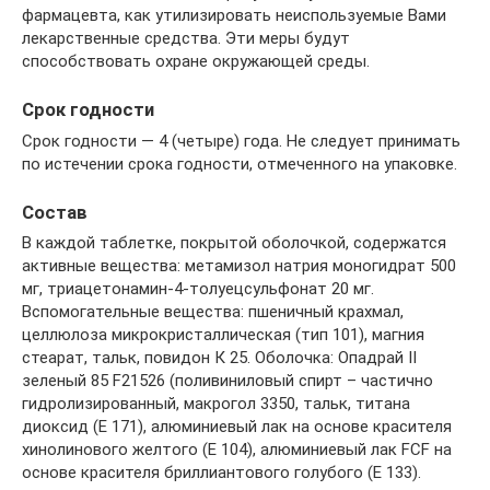
фармацевта, как утилизировать неиспользуемые Вами
лекарственные средства. Эти меры будут
способствовать охране окружающей среды.
Срок годности
Срок годности — 4 (четыре) года. Не следует принимать
по истечении срока годности, отмеченного на упаковке.
Состав
В каждой таблетке, покрытой оболочкой, содержатся
активные вещества: метамизол натрия моногидрат 500
мг, триацетонамин-4-толуецсульфонат 20 мг.
Вспомогательные вещества: пшеничный крахмал,
целлюлоза микрокристаллическая (тип 101), магния
стеарат, тальк, повидон К 25. Оболочка: Опадрай II
зеленый 85 F21526 (поливиниловый спирт – частично
гидролизированный, макрогол 3350, тальк, титана
диоксид (Е 171), алюминиевый лак на основе красителя
хинолинового желтого (Е 104), алюминиевый лак FCF на
основе красителя бриллиантового голубого (Е 133).