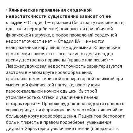
•
Клинические проявления сердечной
недостаточности существенно зависят от её
стадии
•• Стадия I — признаки (быстрая утомляемость,
одышка и сердцебиение) появляются при обычной
физической нагрузке, в покое проявлений сердечной
недостаточности нет •• Стадия IIА — имеются
невыраженные нарушения гемодинамики. Клинические
проявления зависят от того, какие отделы сердца
преимущественно поражены (правые или левые) •••
Левожелудочковая недостаточность характеризуется
застоем в малом круге кровообращения,
проявляющемся типичной инспираторной одышкой при
умеренной физической нагрузке, приступами
пароксизмальной ночной одышки, быстрой
утомляемостью. Отёки и увеличение печени
нехарактерны ••• Правожелудочковая недостаточность
характеризуется формированием застойных явлений по
большому кругу кровообращения. Пациентов беспокоит
боль и тяжесть в правом подреберье, уменьшение
диуреза. Характерно увеличение печени (поверхность