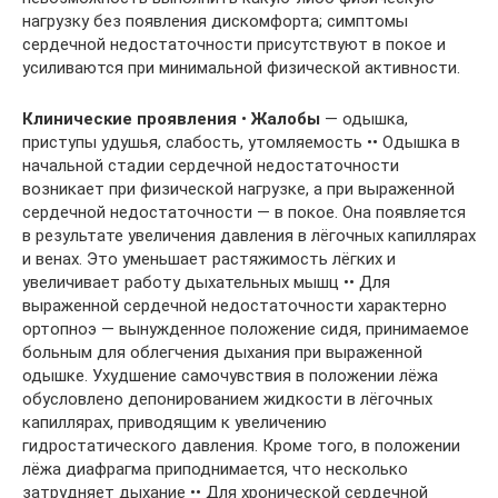
нагрузку без появления дискомфорта; симптомы
сердечной недостаточности присутствуют в покое и
усиливаются при минимальной физической активности.
Клинические проявления
•
Жалобы
— одышка,
приступы удушья, слабость, утомляемость •• Одышка в
начальной стадии сердечной недостаточности
возникает при физической нагрузке, а при выраженной
сердечной недостаточности — в покое. Она появляется
в результате увеличения давления в лёгочных капиллярах
и венах. Это уменьшает растяжимость лёгких и
увеличивает работу дыхательных мышц •• Для
выраженной сердечной недостаточности характерно
ортопноэ — вынужденное положение сидя, принимаемое
больным для облегчения дыхания при выраженной
одышке. Ухудшение самочувствия в положении лёжа
обусловлено депонированием жидкости в лёгочных
капиллярах, приводящим к увеличению
гидростатического давления. Кроме того, в положении
лёжа диафрагма приподнимается, что несколько
затрудняет дыхание •• Для хронической сердечной