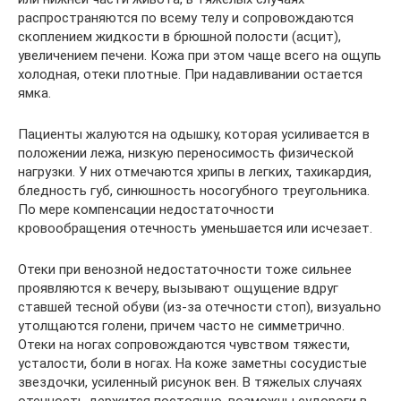
распространяются по всему телу и сопровождаются
скоплением жидкости в брюшной полости (асцит),
увеличением печени. Кожа при этом чаще всего на ощупь
холодная, отеки плотные. При надавливании остается
ямка.
Пациенты жалуются на одышку, которая усиливается в
положении лежа, низкую переносимость физической
нагрузки. У них отмечаются хрипы в легких, тахикардия,
бледность губ, синюшность носогубного треугольника.
По мере компенсации недостаточности
кровообращения отечность уменьшается или исчезает.
Отеки при венозной недостаточности тоже сильнее
проявляются к вечеру, вызывают ощущение вдруг
ставшей тесной обуви (из-за отечности стоп), визуально
утолщаются голени, причем часто не симметрично.
Отеки на ногах сопровождаются чувством тяжести,
усталости, боли в ногах. На коже заметны сосудистые
звездочки, усиленный рисунок вен. В тяжелых случаях
отечность держится постоянно, возможны судороги в