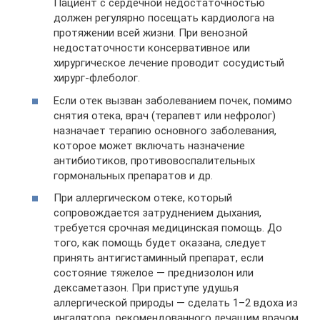
Пациент с сердечной недостаточностью
должен регулярно посещать кардиолога на
протяжении всей жизни. При венозной
недостаточности консервативное или
хирургическое лечение проводит сосудистый
хирург-флеболог.
Если отек вызван заболеванием почек, помимо
снятия отека, врач (терапевт или нефролог)
назначает терапию основного заболевания,
которое может включать назначение
антибиотиков, противовоспалительных
гормональных препаратов и др.
При аллергическом отеке, который
сопровождается затруднением дыхания,
требуется срочная медицинская помощь. До
того, как помощь будет оказана, следует
принять антигистаминный препарат, если
состояние тяжелое — преднизолон или
дексаметазон. При приступе удушья
аллергической природы — сделать 1–2 вдоха из
ингалятора, рекомендованного лечащим врачом