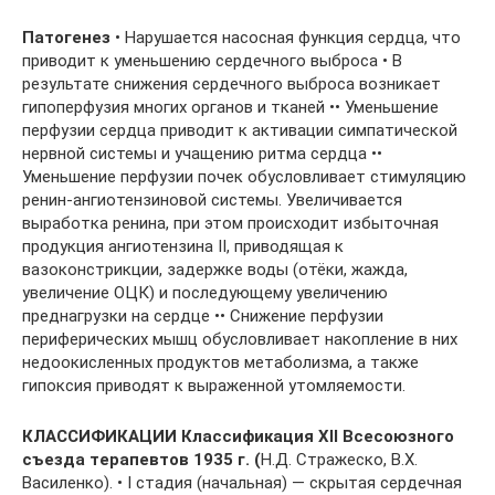
Патогенез
• Нарушается насосная функция сердца, что
приводит к уменьшению сердечного выброса • В
результате снижения сердечного выброса возникает
гипоперфузия многих органов и тканей •• Уменьшение
перфузии сердца приводит к активации симпатической
нервной системы и учащению ритма сердца ••
Уменьшение перфузии почек обусловливает стимуляцию
ренин-ангиотензиновой системы. Увеличивается
выработка ренина, при этом происходит избыточная
продукция ангиотензина II, приводящая к
вазоконстрикции, задержке воды (отёки, жажда,
увеличение ОЦК) и последующему увеличению
преднагрузки на сердце •• Снижение перфузии
периферических мышц обусловливает накопление в них
недоокисленных продуктов метаболизма, а также
гипоксия приводят к выраженной утомляемости.
КЛАССИФИКАЦИИ Классификация XII Всесоюзного
съезда терапевтов 1935 г. (
Н.Д. Стражеско, В.Х.
Василенко). • I стадия (начальная) — скрытая сердечная