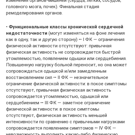
изменения органов-мишеней (сердца, лёгких, сосудов,
головного мозга, почек). Финальная стадия
ремоделирования органов.
•
Функциональные классы хронической сердечной
недостаточности
(могут изменяться на фоне лечения
как в одну, так и другую сторону) •• I ФК — ограничения
физической активности отсутствуют: привычная
физическая активность не сопровождается быстрой
утомляемостью, появлением одышки или сердцебиения.
Повышенную нагрузку больной переносит, но она может
сопровождаться одышкой и/или замедленным
восстановлением сил •• II ФК — незначительное
ограничение физической активности: в покое симптомы
отсутствуют, привычная физическая активность
сопровождается утомляемостью, одышкой или
сердцебиением •• III ФК — заметное ограничение
физической активности: в покое симптомы
отсутствуют, физическая активность меньшей
интенсивности по сравнению с привычными нагрузками
сопровождается появлением симптомов •• IV ФК —
невозможность выполнить какую-либо физическую