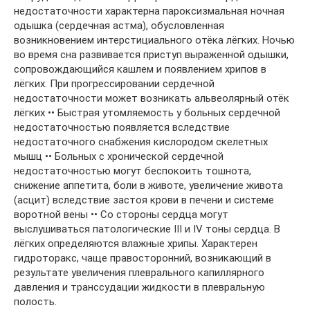
недостаточности характерна пароксизмальная ночная
одышка (сердечная астма), обусловленная
возникновением интерстициального отёка лёгких. Ночью
во время сна развивается приступ выраженной одышки,
сопровождающийся кашлем и появлением хрипов в
лёгких. При прогрессировании сердечной
недостаточности может возникать альвеолярный отёк
лёгких •• Быстрая утомляемость у больных сердечной
недостаточностью появляется вследствие
недостаточного снабжения кислородом скелетных
мышц •• Больных с хронической сердечной
недостаточностью могут беспокоить тошнота,
снижение аппетита, боли в животе, увеличение живота
(асцит) вследствие застоя крови в печени и системе
воротной вены •• Со стороны сердца могут
выслушиваться патологические III и IV тоны сердца. В
лёгких определяются влажные хрипы. Характерен
гидроторакс, чаще правосторонний, возникающий в
результате увеличения плеврального капиллярного
давления и транссудации жидкости в плевральную
полость.