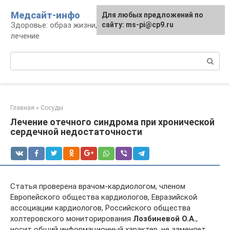
Перейти
Медсайт-инфо
Для любых предложений по
к
Здоровье: образ жизни, профилактика и
сайту: ms-pi@cp9.ru
контенту
лечение
Поиск:
Главная
»
Сосуды
Лечение отечного синдрома при хронической
сердечной недостаточности
Статья проверена врачом-кардиологом, членом
Европейского общества кардиологов, Евразийской
ассоциации кардиологов, Российского общества
холтеровского мониторирования
Лозбиневой О.А.
,
носит общий информационный характер, не заменяет