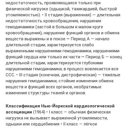
недостаточность, проявляющаяся только при
физической нагрузке (одышкой, тахикардией, быстрой
утомляемостью). • II стадия (выраженная) — длительная
недостаточность кровообращения, нарушения
гемодинамики (застой в большом и малом круге
кровообращения), нарушение функций органов и обмена
веществ выражены и в покое •• Период А — начало
длительной стадии, характеризуется слабо
выраженными нарушениями гемодинамики, нарушениями
функций сердца или только их части •• Период Б — конец
длительной стадии, характеризуется глубокими
нарушениями гемодинамики, в процесс вовлекается вся
ССС. • III стадия (конечная, дистрофическая) — тяжёлые
нарушения гемодинамики, стойкие изменения обмена
веществ и функций всех органов, необратимые
изменения структуры тканей и органов.
Классификация Нью-Йоркской кардиологической
ассоциации
(1964) • I класс — обычная физическая
нагрузка не вызывает выраженной утомляемости,
одышки или сердцебиения • II класс — лёгкое