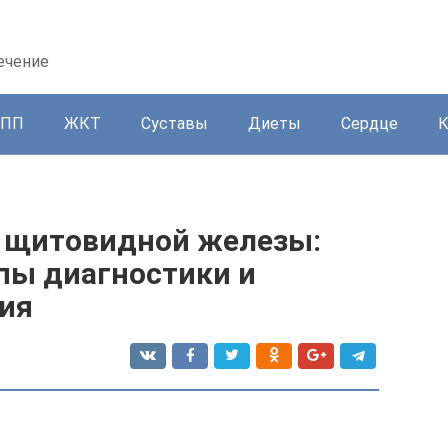
ечение
ППП
ЖКТ
Суставы
Диеты
Сердце
 щитовидной железы:
пы диагностики и
ния