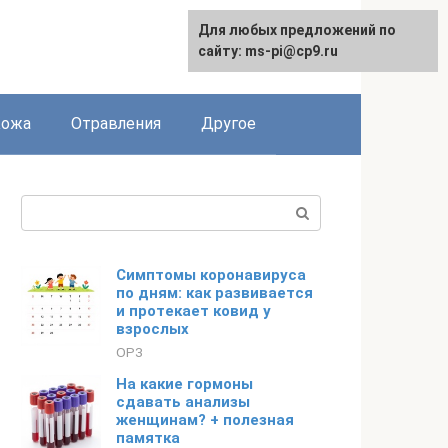
Для любых предложений по
сайту: ms-pi@cp9.ru
Кожа
Отравления
Другое
Поиск:
Симптомы коронавируса
по дням: как развивается
и протекает ковид у
взрослых
ОРЗ
На какие гормоны
сдавать анализы
женщинам? + полезная
памятка