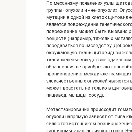
По механизму появления узлы щитов
группы- опухоли и «не-опухоли». Опу
мутации в одной из клеток щитовидно
является повреждение генетического 
повреждение может быть вызвано р
веществ (например, тяжелых металлов
передаваться по наследству. Доброк
окружающую ткань щитовидной желез
ткани железы вследствие сдавления 
образования не приобретают способно
проникновению между клетками щит
злокачественных опухолей является 
может врастать не только в щитовид
пищевод, мышцы, сосуды.
Метастазирование происходит гемат
опухоли напрямую зависят от типа кл
являются источником возникновения 
карциномы, анапластичского рака, В-