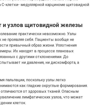
а С-клетки- медуллярной карциноме щитовидной
т и узлов щитовидной железы
болевание практически невозможно. Узлы
к не проявляя себя. Пациенты вообще не
сти привычный образ жизни. Уплотнения
меры. Их находят в процессе плановых
вязанных с другими отклонениями. До
спытывает ни давления, ни дискомфорта, а
мя пальпации, поскольку узлы легко
нимаются как гладкие округлые формирования.
е отличаются от здоровых тканей. Опасным
увеличение лимфатических узлов, что может
дении клеток.