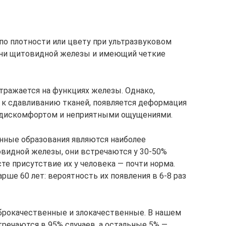
по плотности или цвету при ультразвуковом
кани щитовидной железы и имеющий четкие
тражается на функциях железы. Однако,
 к сдавливанию тканей, появляется деформация
 дискомфортом и неприятными ощущениями.
нные образования являются наиболее
идной железы, они встречаются у 30-50%
те присутствие их у человека — почти норма.
ше 60 лет: вероятность их появления в 6-8 раз
брокачественные и злокачественные. В нашем
речаются в 95% случаев, а остальные 5% —