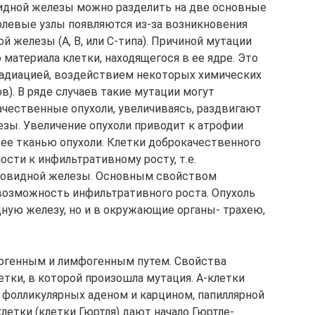
идной железы можно разделить на две основные
холевые узлы появляются из-за возникновения
й железы (А, В, или С-типа). Причиной мутации
материала клетки, находящегося в ее ядре. Это
адиацией, воздействием некоторых химических
). В ряде случаев такие мутации могут
ачественные опухоли, увеличиваясь, раздвигают
ы. Увеличение опухоли приводит к атрофии
ее тканью опухоли. Клетки доброкачественного
сти к инфильтративному росту, т.е.
овидной железы. Основным свойством
возможность инфильтративного роста. Опухоль
ную железу, но и в окружающие органы- трахею,
огенным и лимфогенным путем. Свойства
етки, в которой произошла мутация. А-клетки
фолликулярных аденом и карцином, папиллярной
клетки (клетки Гюртля) дают начало Гюртле-