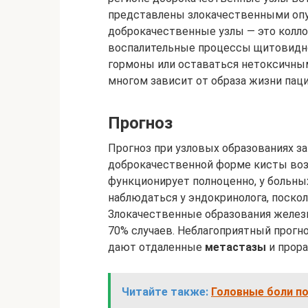
представлены злокачественными опу
доброкачественные узлы — это колл
воспалительные процессы щитовидно
гормоны или оставаться нетоксичными
многом зависит от образа жизни паци
Прогноз
Прогноз при узловых образованиях з
доброкачественной форме кисты воз
функционирует полноценно, у больны
наблюдаться у эндокринолога, поско
Злокачественные образования желез
70% случаев. Неблагоприятный прогн
дают отдаленные
метастазы
и прора
Читайте также:
Головные боли по