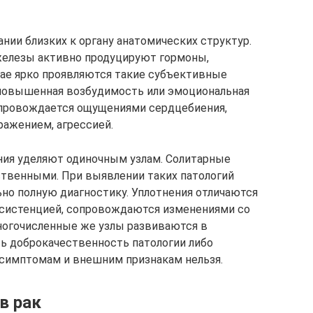
нии близких к органу анатомических структур.
елезы активно продуцируют гормоны,
учае ярко проявляются такие субъективные
 повышенная возбудимость или эмоциональная
опровождается ощущениями сердцебиения,
ражением, агрессией.
ния уделяют одиночным узлам. Солитарные
ственными. При выявлении таких патологий
но полную диагностику. Уплотнения отличаются
систенцией, сопровождаются изменениями со
огочисленные же узлы развиваются в
ь доброкачественность патологии либо
 симптомам и внешним признакам нельзя.
в рак