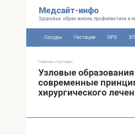
Перейти
Медсайт-инфо
к
контенту
Здоровье: образ жизни, профилактика и л
Сосуды
Гестация
ОРЗ
З
Главная
»
Суставы
Узловые образования
современные принци
хирургического лече