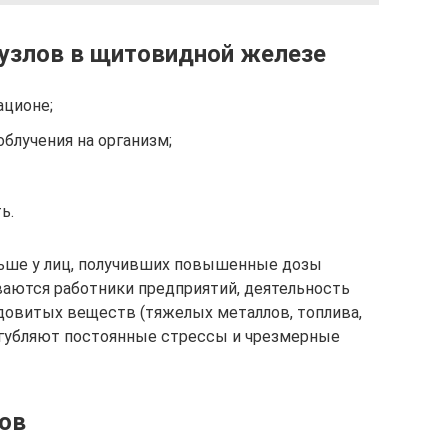
узлов в щитовидной железе
ационе;
блучения на организм;
ь.
льше у лиц, получивших повышенные дозы
ваются работники предприятий, деятельность
довитых веществ (тяжелых металлов, топлива,
 усугубляют постоянные стрессы и чрезмерные
ов