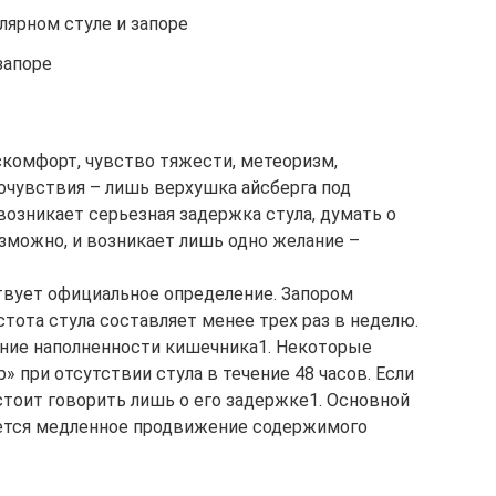
лярном стуле и запоре
запоре
комфорт, чувство тяжести, метеоризм,
очувствия – лишь верхушка айсберга под
 возникает серьезная задержка стула, думать о
зможно, и возникает лишь одно желание –
ствует официальное определение. Запором
тота стула составляет менее трех раз в неделю.
ение наполненности кишечника1. Некоторые
» при отсутствии стула в течение 48 часов. Если
 стоит говорить лишь о его задержке1. Основной
яется медленное продвижение содержимого