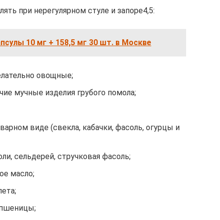
ть при нерегулярном стуле и запоре4,5:
псулы 10 мг + 158,5 мг 30 шт. в Москве
елательно овощные;
очие мучные изделия грубого помола;
арном виде (свекла, кабачки, фасоль, огурцы и
оли, сельдерей, стручковая фасоль;
ое масло;
лета;
 пшеницы;