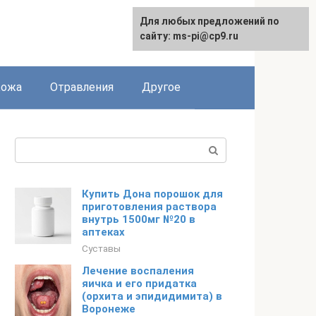
Для любых предложений по
сайту: ms-pi@cp9.ru
Кожа
Отравления
Другое
Поиск:
Купить Дона порошок для
приготовления раствора
внутрь 1500мг №20 в
аптеках
Суставы
Лечение воспаления
яичка и его придатка
(орхита и эпидидимита) в
Воронеже