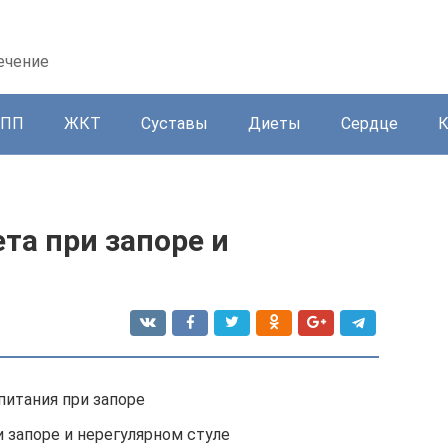
ечение
ППП
ЖКТ
Суставы
Диеты
Сердце
та при запоре и
питания при запоре
запоре и нерегулярном стуле