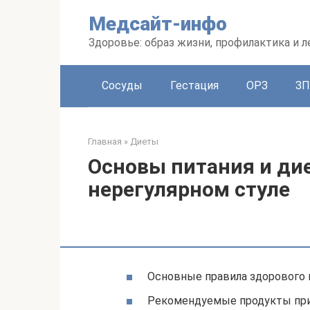
Перейти
Медсайт-инфо
к
контенту
Здоровье: образ жизни, профилактика и л
Сосуды
Гестация
ОРЗ
З
Главная
»
Диеты
Основы питания и дие
нерегулярном стуле
Основные правила здорового 
Рекомендуемые продукты при 