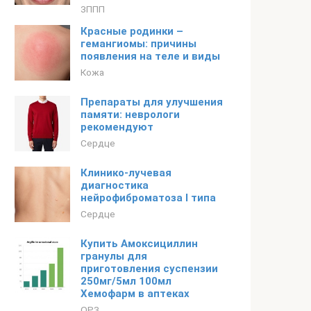
ЗППП
Красные родинки –
гемангиомы: причины
появления на теле и виды
Кожа
Препараты для улучшения
памяти: неврологи
рекомендуют
Сердце
Клинико-лучевая
диагностика
нейрофиброматоза I типа
Сердце
Купить Амоксициллин
гранулы для
приготовления суспензии
250мг/5мл 100мл
Хемофарм в аптеках
ОРЗ