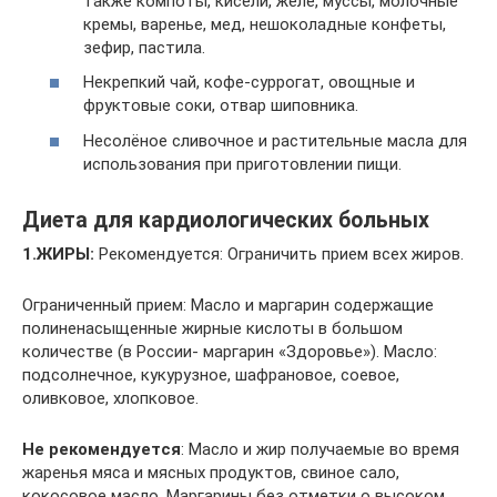
также компоты, кисели, желе, муссы, молочные
кремы, варенье, мед, нешоколадные конфеты,
зефир, пастила.
Некрепкий чай, кофе-суррогат, овощные и
фруктовые соки, отвар шиповника.
Несолёное сливочное и растительные масла для
использования при приготовлении пищи.
Диета для кардиологических больных
1.ЖИРЫ:
Рекомендуется: Ограничить прием всех жиров.
Ограниченный прием: Масло и маргарин содержащие
полиненасыщенные жирные кислоты в большом
количестве (в России- маргарин «Здоровье»). Масло:
подсолнечное, кукурузное, шафрановое, соевое,
оливковое, хлопковое.
Не рекомендуется
: Масло и жир получаемые во время
жаренья мяса и мясных продуктов, свиное сало,
кокосовое масло. Маргарины без отметки о высоком