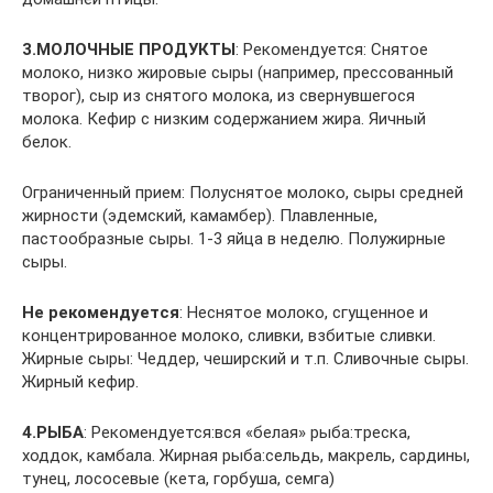
3.МОЛОЧНЫЕ ПРОДУКТЫ
: Рекомендуется: Снятое
молоко, низко жировые сыры (например, прессованный
творог), сыр из снятого молока, из свернувшегося
молока. Кефир с низким содержанием жира. Яичный
белок.
Ограниченный прием: Полуснятое молоко, сыры средней
жирности (эдемский, камамбер). Плавленные,
пастообразные сыры. 1-3 яйца в неделю. Полужирные
сыры.
Не рекомендуется
: Неснятое молоко, сгущенное и
концентрированное молоко, сливки, взбитые сливки.
Жирные сыры: Чеддер, чеширский и т.п. Сливочные сыры.
Жирный кефир.
4.РЫБА
: Рекомендуется:вся «белая» рыба:треска,
ходдок, камбала. Жирная рыба:сельдь, макрель, сардины,
тунец, лососевые (кета, горбуша, семга)