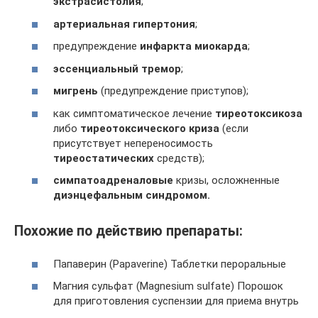
экстрасистолия
;
артериальная гипертония
;
предупреждение
инфаркта миокарда
;
эссенциальный тремор
;
мигрень
(предупреждение приступов);
как симптоматическое лечение
тиреотоксикоза
либо
тиреотоксического криза
(если
присутствует непереносимость
тиреостатических
средств);
симпатоадреналовые
кризы, осложненные
диэнцефальным синдромом.
Похожие по действию препараты:
Папаверин (Papaverine) Таблетки пероральные
Магния сульфат (Magnesium sulfate) Порошок
для приготовления суспензии для приема внутрь