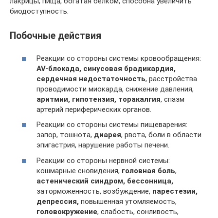
лакрицы; пища, богатая белком, способна увеличить
биодоступность.
Побочные действия
Реакции со стороны системы кровообращения:
AV-блокада, синусовая брадикардия,
сердечная недостаточность
, расстройства
проводимости миокарда, снижение давления,
аритмии, гипотензия, торакалгия
, спазм
артерий периферических органов.
Реакции со стороны системы пищеварения:
запор, тошнота,
диарея
, рвота, боли в области
эпигастрия, нарушение работы печени.
Реакции со стороны нервной системы:
кошмарные сновидения,
головная боль
,
астенический синдром, бессонница,
заторможенность, возбуждение,
парестезии,
депрессия,
повышенная утомляемость,
головокружение
, слабость, сонливость,