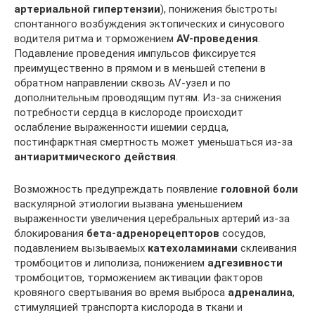
артериальной гипертензии
), понижения быстроты
спонтанного возбуждения эктопических и синусового
водителя ритма и торможением
AV-проведения
.
Подавление проведения импульсов фиксируется
преимущественно в прямом и в меньшей степени в
обратном направлении сквозь AV-узел и по
дополнительным проводящим путям. Из-за снижения
потребности сердца в кислороде происходит
ослабление выраженности ишемии сердца,
постинфарктная смертность может уменьшаться из-за
антиаритмического
действия
.
Возможность предупреждать появление
головной боли
васкулярной этиологии вызвана уменьшением
выраженности увеличения церебральных артерий из-за
блокирования
бета-адренорецепторов
сосудов,
подавлением вызываемых
катехоламинами
склеивания
тромбоцитов и липолиза, понижением
адгезивности
тромбоцитов, торможением активации факторов
кровяного свертывания во время выброса
адреналина
,
стимуляцией транспорта кислорода в ткани и