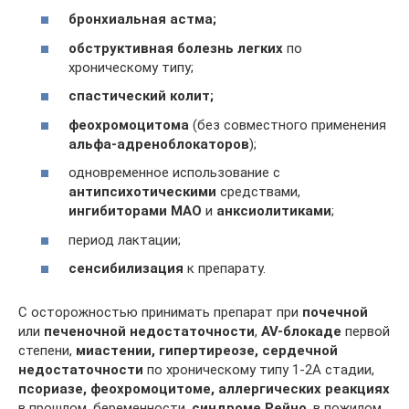
бронхиальная астма;
обструктивная болезнь легких
по
хроническому типу;
спастический колит;
феохромоцитома
(без совместного применения
альфа-адреноблокаторов
);
одновременное использование с
антипсихотическими
средствами,
ингибиторами МАО
и
анксиолитиками
;
период лактации;
сенсибилизация
к препарату.
С осторожностью принимать препарат при
почечной
или
печеночной недостаточности
,
AV-блокаде
первой
степени,
миастении, гипертиреозе, сердечной
недостаточности
по хроническому типу 1-2A стадии,
псориазе
,
феохромоцитоме,
аллергических реакциях
в прошлом, беременности,
синдроме Рейно
, в пожилом