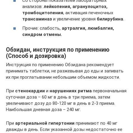
Со стороны показателей лабораторных
анализов:
лейкопения, агранулоцитоз,
тромбоцитопения
, активация печеночных
трансаминаз
и увеличение уровня
билирубина
.
Прочие: слабость,
артралгия, люмбалгия,
синдром отмены.
Обзидан, инструкция по применению
(Способ и дозировка)
Инструкция по применению Обзидана рекомендует
принимать таблетки, не разжевывая до еды и запивать
их при проглатывании небольшим объемом жидкости.
При
стенокардии
и
нарушениях ритма
первоначальная
суточная доза – 60 мг в день в три приема, затем
увеличивают дозу до 80-120 мг в день в 2-3 приема.
Наибольшая дневная доза – 240 мг.
При
артериальной гипертонии
принимают по 40 мг
дважды в день. Если указанной дозы недостаточно ее