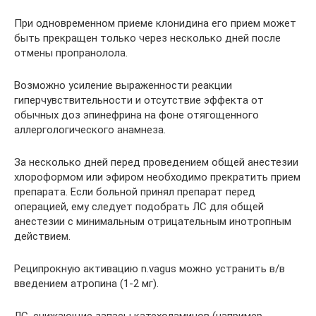
При одновременном приеме клонидина его прием может
быть прекращен только через несколько дней после
отмены пропранолола.
Возможно усиление выраженности реакции
гиперчувствительности и отсутствие эффекта от
обычных доз эпинефрина на фоне отягощенного
аллергологического анамнеза.
За несколько дней перед проведением общей анестезии
хлороформом или эфиром необходимо прекратить прием
препарата. Если больной принял препарат перед
операцией, ему следует подобрать ЛС для общей
анестезии с минимальным отрицательным инотропным
действием.
Реципрокную активацию n.vagus можно устранить в/в
введением атропина (1-2 мг).
ЛС, снижающие запасы катехоламинов (например