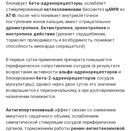
блокирует
бета-адренорецепторы
, ослабляет
стимулированный
катехоламинами
биосинтез
цАМФ
из
АТФ
, после чего понижает внутриклеточное
поступление ионов кальция, имеет отрицательное
дромотропное
,
батмотропное
,
хронотропное
и
инотропное
действие
(урежает сердцебиение,
тормозит проводимость и возбудимость, понижает
способность миокарда сокращаться).
В первые сутки применения препарата повышается
периферическое сопротивление сосудов (в результате
возрастания активности
альфа-адренорецепторов
и
блокирования
бета-2-адренорецепторов
сосудов
мускулатуры), однако через двое суток его значение
возвращается к первоначальному, а при долговременном
назначении понижается.
Антигипертензивный
эффект связан со снижением
минутного сердечного объема, ослаблением
симпатической стимуляции сосудов периферических
органов, торможением работы
ренин-ангиотензиновой