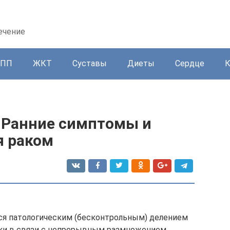
ечение
ППП
ЖКТ
Суставы
Диеты
Сердце
? Ранние симптомы и
я раком
ся патологическим (бесконтрольным) делением
тки в связи с непрерывным размножением