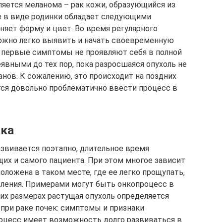
яется меланома – рак кожи, образующийся из
е в виде родинки обладает следующими
няет форму и цвет. Во время регулярного
жно легко выявить и начать своевременную
 первые симптомы не проявляют себя в полной
явными до тех пор, пока разросшаяся опухоль не
анов. К сожалению, это происходит на поздних
ится довольно проблематично ввести процесс в
ака
звивается поэтапно, длительное время
х и самого пациента. При этом многое зависит
положена в таком месте, где ее легко прощупать,
вления. Примерами могут быть онкопроцесс в
ших размерах растущая опухоль определяется
 при раке почек: симптомы и признаки
процесс имеет возможность долго развиваться в