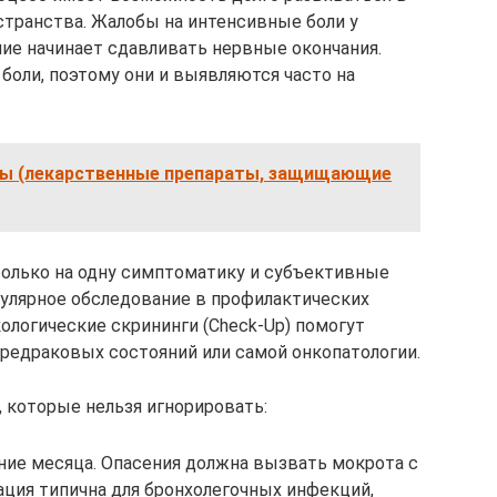
странства. Жалобы на интенсивные боли у
ние начинает сдавливать нервные окончания.
боли, поэтому они и выявляются часто на
ы (лекарственные препараты, защищающие
 только на одну симптоматику и субъективные
улярное обследование в профилактических
ологические скрининги (Check-Up) помогут
редраковых состояний или самой онкопатологии.
 которые нельзя игнорировать:
ние месяца. Опасения должна вызвать мокрота с
ция типична для бронхолегочных инфекций,