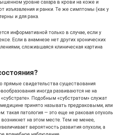
шенном уровне сахара в крови на коже и
т изъязвления и ранки. Те же симптомы (как у
терны и для рака.
ся информативной только в случае, если у
ксе. Если в анамнезе нет других хронических
лениями, сложившаяся клиническая картина
состояния?
о прямые свидетельства существования
овообразования иногда развиваются не на
 «субстрате». Подобным «субстратом» служат
 медицине принято называть предраковыми, или
: такая патология — это еще не раковая опухоль
о возникнет на этом месте. Тем не менее,
величивает вероятность развития опухоли, а
ное врачебное наблюдение.