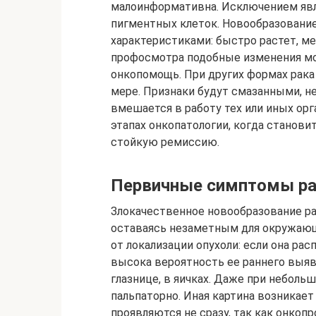
малоинформативна. Исключением явл
пигментных клеток. Новообразовани
характеристиками: быстро растет, ме
профосмотра подобные изменения мо
онкопомощь. При других формах рака
мере. Признаки будут смазанными, не
вмешается в работу тех или иных орг
этапах онкопатологии, когда станов
стойкую ремиссию.
Первичные симптомы р
Злокачественное новообразование ра
оставаясь незаметным для окружающи
от локализации опухоли: если она рас
высока вероятность ее раннего выя
глазнице, в яичках. Даже при неболь
пальпаторно. Иная картина возникает
проявляются не сразу, так как онко