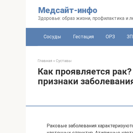
Перейти
Медсайт-инфо
к
контенту
Здоровье: образ жизни, профилактика и л
Сосуды
Гестация
ОРЗ
З
Главная
»
Суставы
Как проявляется рак
признаки заболевани
Раковые заболевания характеризуют
клеточных структур. Атипичные кле