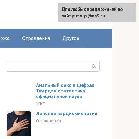
Для любых предложений по
сайту: ms-pi@cp9.ru
Кожа
Отравления
Другое
Поиск:
Анальный секс в цифрах.
Твердая статистика
официальной науки
ЖКТ
Лечение кардиомиопатии
Отравления