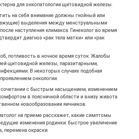
актерна для онкопатологии щитовидной железы.
атить на себя внимание должны гнойный или
мажущие) выделения между менструальными
 после наступления климакса. Гинеколог во время
твердит диагноз «рак тела матки» или «рак
ноб, потливость в ночное время суток. Жалобы
ией щитовидной железы, паразитарными,
нфекциями. В некоторых случаях подобная
 проявлением онкологии.
в сочетании с быстрым насыщением, изменением
комфортом в поясничной области и внизу живота
ственном новообразовании яичников.
атолог на приеме расскажет, какие симптомы
Ведущие изменения родинки: быстрое увеличение
в, перемена окраски.