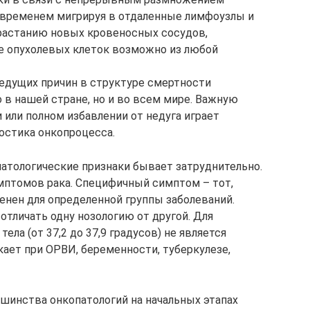
 временем мигрируя в отдаленные лимфоузлы и
зрастанию новых кровеносных сосудов,
е опухолевых клеток возможно из любой
ведущих причин в структуре смертности
 в нашей стране, но и во всем мире. Важную
 или полном избавлении от недуга играет
остика онкопроцесса.
атологические признаки бывает затруднительно.
мптомов рака. Специфичный симптом – тот,
нен для определенной группы заболеваний.
отличать одну нозологию от другой. Для
ела (от 37,2 до 37,9 градусов) не является
ет при ОРВИ, беременности, туберкулезе,
ьшинства онкопатологий на начальных этапах