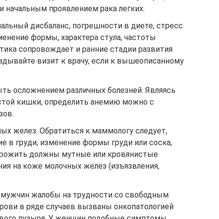
и начальным проявлением рака легких.
альный дисбаланс, погрешности в диете, стресс
енение формы, характера стула, частоты
тика сопровождает и ранние стадии развития
адывайте визит к врачу, если к вышеописанному
ть осложнением различных болезней. Являясь
стой кишки, определить анемию можно с
зов.
ых желез. Обратиться к маммологу следует,
е в груди, изменение формы груди или соска,
орожить должны мутные или кровянистые
ния на коже молочных желёз (изъязвления,
 мужчин жалобы на трудности со свободным
рови в ряде случаев вызваны онкопатологией
евого пузыря. У женщин подобные симптомы