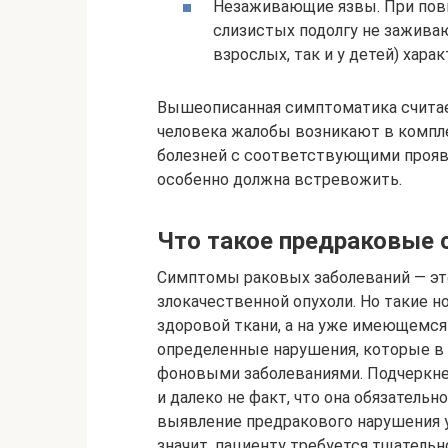
Незаживающие язвы. При повы
слизистых подолгу не заживаю
взрослых, так и у детей) харак
Вышеописанная симптоматика считает
человека жалобы возникают в компле
болезней с соответствующими прояв
особенно должна встревожить.
Что такое предраковые 
Симптомы раковых заболеваний — эт
злокачественной опухоли. Но такие н
здоровой ткани, а на уже имеющемся
определенные нарушения, которые в
фоновыми заболеваниями. Подчеркнем
и далеко не факт, что она обязательн
выявление предракового нарушения у
значит, пациенту требуется тщатель