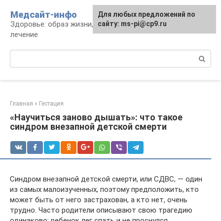
Перейти
Медсайт-инфо
Для любых предложений по
к
Здоровье: образ жизни, профилактика и
сайту: ms-pi@cp9.ru
контенту
лечение
Поиск:
Главная
»
Гестация
«Научиться заново дышать»: что такое
синдром внезапной детской смерти
Синдром внезапной детской смерти, или СДВС, — один
из самых малоизученных, поэтому предположить, кто
может быть от него застрахован, а кто нет, очень
трудно. Часто родители описывают свою трагедию
одинаково: ребенок лег спать и не проснулся.