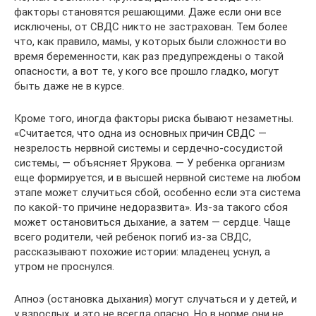
факторы становятся решающими. Даже если они все
исключены, от СВДС никто не застрахован. Тем более
что, как правило, мамы, у которых были сложности во
время беременности, как раз предупреждены о такой
опасности, а вот те, у кого все прошло гладко, могут
быть даже не в курсе.
Кроме того, иногда факторы риска бывают незаметны.
«Считается, что одна из основных причин СВДС —
незрелость нервной системы и сердечно-сосудистой
системы, — объясняет Ярукова. — У ребенка организм
еще формируется, и в высшей нервной системе на любом
этапе может случиться сбой, особенно если эта система
по какой-то причине недоразвита». Из-за такого сбоя
может остановиться дыхание, а затем — сердце. Чаще
всего родители, чей ребенок погиб из-за СВДС,
рассказывают похожие истории: младенец уснул, а
утром не проснулся.
Апноэ (остановка дыхания) могут случаться и у детей, и
у взрослых, и это не всегда опасно. Но в норме они не