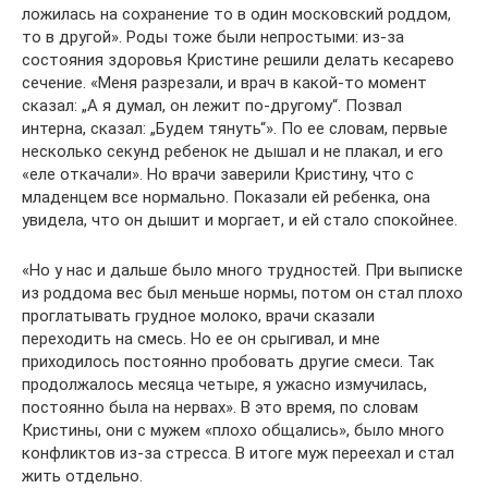
ложилась на сохранение то в один московский роддом,
то в другой». Роды тоже были непростыми: из-за
состояния здоровья Кристине решили делать кесарево
сечение. «Меня разрезали, и врач в какой-то момент
сказал: „А я думал, он лежит по-другому“. Позвал
интерна, сказал: „Будем тянуть“». По ее словам, первые
несколько секунд ребенок не дышал и не плакал, и его
«еле откачали». Но врачи заверили Кристину, что с
младенцем все нормально. Показали ей ребенка, она
увидела, что он дышит и моргает, и ей стало спокойнее.
«Но у нас и дальше было много трудностей. При выписке
из роддома вес был меньше нормы, потом он стал плохо
проглатывать грудное молоко, врачи сказали
переходить на смесь. Но ее он срыгивал, и мне
приходилось постоянно пробовать другие смеси. Так
продолжалось месяца четыре, я ужасно измучилась,
постоянно была на нервах». В это время, по словам
Кристины, они с мужем «плохо общались», было много
конфликтов из-за стресса. В итоге муж переехал и стал
жить отдельно.