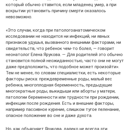
который обычно ставится, если младенец умер, а при
вскрытии установить причину смерти оказалось
невозможно.
«Это случаи, когда при патологоанатомическом
исследовании не находится ни инфекций, ни явных
признаков удушья, вызванного внешними факторами, ни
свидетельств, что ребенок чем-то болел, — говорит
неонатолог Елена Ярукова. — Для родителей это обычно
становится полной неожиданностью, часто они не могут
даже предположить, что подобное может произойти».
Тем не менее, по словам специалистки, есть некоторые
факторы риска: преждевременные роды, малый вес
ребенка, многоплодная беременность, предыдущие
многократные роды, выкидыши или аборты у матери,
патологии беременности или трудности при рождении,
инфекции после рождения. Есть и внешние факторы,
например пассивное курение, слишком тугое пеленание,
опасное положение во сне и даже духота.
Но, как объясняет Ярукова, далеко не всегда эти