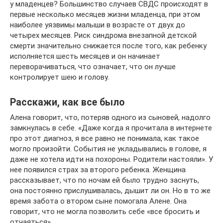
у младенцев? Большинство случаев СВДС происходят в
первые несколько месяцев жизни младенца, при этом
наиболее уязвимы малыши в возрасте от двух до
четырех месяцев. Риск синдрома внезапной детской
смерти значительно снижается после того, как ребенку
исполняется шесть месяцев и он начинает
переворачиваться, что означает, что он лучше
контролирует шею и голову.
Расскажи, как все было
Алена говорит, что, потеряв одного из сыновей, надолго
замкнулась в себе. «Даже когда я прочитала в интернете
про этот диагноз, я все равно не понимала, как такое
могло произойти. События не укладывались в голове, я
даже не хотела идти на похороны. Родители настояли». У
нее появился страх за второго ребенка. Женщина
рассказывает, что по ночам ей было трудно заснуть,
она постоянно прислушивалась, дышит ли он. Но в то же
время забота о втором сыне помогала Алене. Она
говорит, что не могла позволить себе «все бросить и
отчаяться».