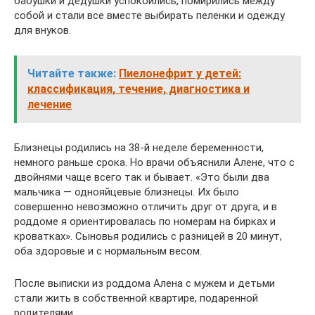
бабушки и дедушки успокоились, помирились между
собой и стали все вместе выбирать пеленки и одежду
для внуков.
Читайте также:
Пиелонефрит у детей:
классификация, течение, диагностика и
лечение
Близнецы родились на 38-й неделе беременности,
немного раньше срока. Но врачи объяснили Алене, что с
двойнями чаще всего так и бывает. «Это были два
мальчика — однояйцевые близнецы. Их было
совершенно невозможно отличить друг от друга, и в
роддоме я ориентировалась по номерам на бирках и
кроватках». Сыновья родились с разницей в 20 минут,
оба здоровые и с нормальным весом.
После выписки из роддома Алена с мужем и детьми
стали жить в собственной квартире, подаренной
родителями.