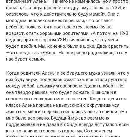
вспоминает Алена. — Ничего не изменилось, но я просто
поняла, что ощущаю себя по-другому. Пошла на УЗИ, и
оказалось, что я действительно буду мамой». Они с
молодым человеком вместе решили, что оставят
ребенка, поженятся и постараются, несмотря на
возраст, стать хорошими родителями. «А потом, на 12-й
неделе, при повторном УЗИ выяснилось, что у меня
будет двойня. Мы, конечно, были в шоке. Двоих растить
— это ведь так тяжело. Но все равно радовались, что у
нас будет семья».
Когда родители Алены и ее будущего мужа узнали, что у
них буду внуки, поднялась суматоха, все стали ругаться
между собой, девушку уговаривали сделать аборт. Но
она твердо решила, что будет рожать. В школе и в
городе про нее ходило много сплетен. Когда в девятом
классе Алена пришла на выпускной с округлившимся
животом, многие перешептывались у нее за спиной. «Но
мне было все равно. Будущий муж во всем меня
поддерживал и не давал в обиду, всегда вступался, если
кто-то начинал говорить гадости». Со временем