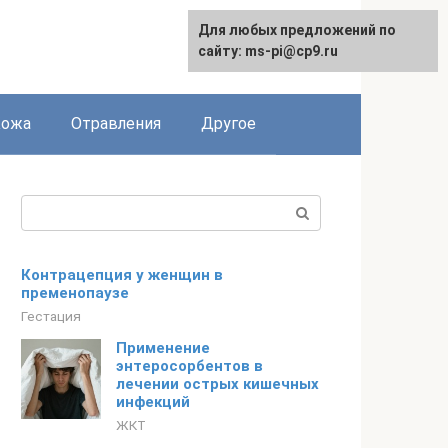
Для любых предложений по
сайту: ms-pi@cp9.ru
Кожа
Отравления
Другое
Поиск:
Контрацепция у женщин в
пременопаузе
Гестация
Применение
энтеросорбентов в
лечении острых кишечных
инфекций
ЖКТ