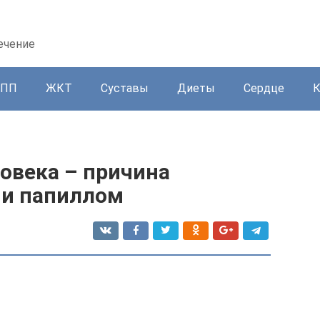
ечение
ППП
ЖКТ
Суставы
Диеты
Сердце
овека – причина
 и папиллом