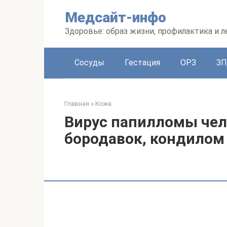
Перейти
Медсайт-инфо
к
контенту
Здоровье: образ жизни, профилактика и л
Сосуды
Гестация
ОРЗ
З
Главная
»
Кожа
Вирус папилломы чел
бородавок, кондилом