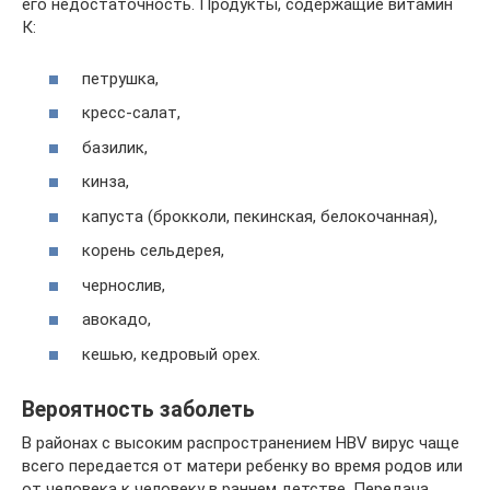
его недостаточность. Продукты, содержащие витамин
К:
петрушка,
кресс-салат,
базилик,
кинза,
капуста (брокколи, пекинская, белокочанная),
корень сельдерея,
чернослив,
авокадо,
кешью, кедровый орех.
Вероятность заболеть
В районах с высоким распространением HBV вирус чаще
всего передается от матери ребенку во время родов или
от человека к человеку в раннем детстве. Передача