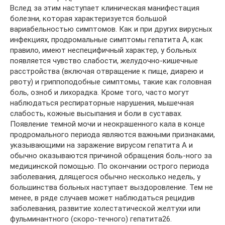
Вслед за этим наступает клиническая манифестация
болезни, которая характеризуется большой
вариабельностью симптомов. Как и при других вирусных
инфекциях, продромальные симптомы гепатита А, как
правило, имеют неспецифичный характер, у больных
появляется чувство слабости, желудочно-кишечные
расстройства (включая отвращение к пище, диарею и
рвоту) и гриппоподобные симптомы, такие как головная
боль, озноб и лихорадка. Кроме того, часто могут
наблюдаться респираторные нарушения, мышечная
слабость, кожные высыпания и боли в суставах.
Появление темной мочи и неокрашенного кала в конце
продромального периода являются важными признаками,
указывающими на заражение вирусом гепатита А и
обычно оказываются причиной обращения боль-ного за
медицинской помощью. По окончании острого периода
заболевания, длящегося обычно несколько недель, у
большинства больных наступает выздоровление. Тем не
менее, в ряде случаев может наблюдаться рецидив
заболевания, развитие холестатической желтухи или
фульминантного (скоро-течного) гепатита26.