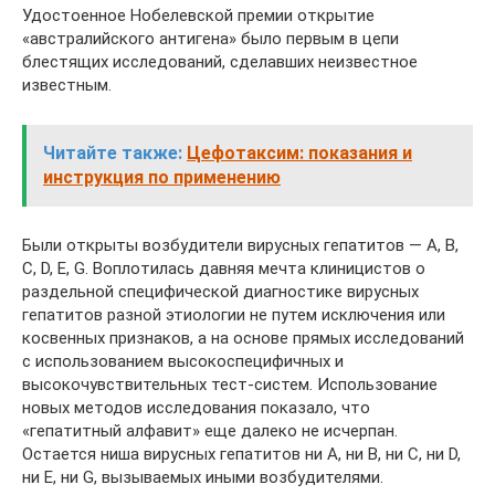
Удостоенное Нобелевской премии открытие
«австралийского антигена» было первым в цепи
блестящих исследований, сделавших неизвестное
известным.
Читайте также:
Цефотаксим: показания и
инструкция по применению
Были открыты возбудители вирусных гепатитов — A, B,
C, D, E, G. Воплотилась давняя мечта клиницистов о
раздельной специфической диагностике вирусных
гепатитов разной этиологии не путем исключения или
косвенных признаков, а на основе прямых исследований
с использованием высокоспецифичных и
высокочувствительных тест-систем. Использование
новых методов исследования показало, что
«гепатитный алфавит» еще далеко не исчерпан.
Остается ниша вирусных гепатитов ни A, ни B, ни C, ни D,
ни E, ни G, вызываемых иными возбудителями.