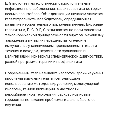
E, G включает нозологически самостоятельные
инфекционные заболевания, характеристика которых
весьма разнообаза. Объединяющим началом является
гепатотропность возбудителей, определяющая
развитие избирательного поражения печени. Вирусные
гепатиты A, B, C, D, E, G отличаются по всем аспектам —
таксономической принадлежности вирусов, механизму
заражения и путям их передачи, патогенезу и
иммуногенезу, клиническим проявлкениям, тяжести
течения и исходам, вероятноти хронизации и
малигнизации, критериям специфической диагностики,
разной программе терапии и профилактики.
Современный этап называют «золотой эрой» изучения
проблемы вирусных гепатитов. Благодаря
использованию методов вирусологии, молекулярной
биологии, генной инженерии, в частности
рекомбинантной технологии, раскрылись новые
горизонты понимания проблемы и дальнейшего ее
изучения.