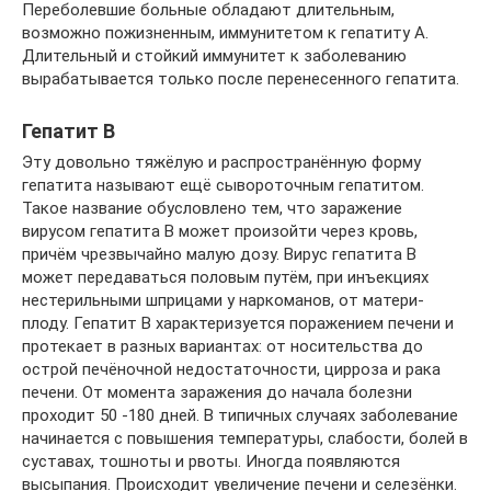
Переболевшие больные обладают длительным,
возможно пожизненным, иммунитетом к гепатиту А.
Длительный и стойкий иммунитет к заболеванию
вырабатывается только после перенесенного гепатита.
Гепатит В
Эту довольно тяжёлую и распространённую форму
гепатита называют ещё сывороточным гепатитом.
Такое название обусловлено тем, что заражение
вирусом гепатита В может произойти через кровь,
причём чрезвычайно малую дозу. Вирус гепатита В
может передаваться половым путём, при инъекциях
нестерильными шприцами у наркоманов, от матери-
плоду. Гепатит В характеризуется поражением печени и
протекает в разных вариантах: от носительства до
острой печёночной недостаточности, цирроза и рака
печени. От момента заражения до начала болезни
проходит 50 -180 дней. В типичных случаях заболевание
начинается с повышения температуры, слабости, болей в
суставах, тошноты и рвоты. Иногда появляются
высыпания. Происходит увеличение печени и селезёнки.