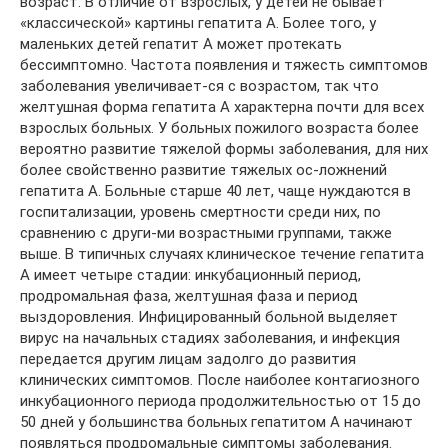
возраст. В отличие от взрослых, у детей не бывает
«классической» картины гепатита А. Более того, у
маленьких детей гепатит А может протекать
бессимптомно. Частота появления и тяжесть симптомов
заболевания увеличивает-ся с возрастом, так что
желтушная форма гепатита А характерна почти для всех
взрослых больных. У больных пожилого возраста более
вероятно развитие тяжелой формы заболевания, для них
более свойственно развитие тяжелых ос-ложнений
гепатита А. Больные старше 40 лет, чаще нуждаются в
госпитализации, уровень смертности среди них, по
сравнению с други-ми возрастными группами, также
выше. В типичных случаях клиническое течение гепатита
А имеет четыре стадии: инкубационный период,
продромальная фаза, желтушная фаза и период
выздоровления. Инфицированный больной выделяет
вирус на начальных стадиях заболевания, и инфекция
передается другим лицам задолго до развития
клинических симптомов. После наиболее контагиозного
инкубационного периода продолжительностью от 15 до
50 дней у большинства больных гепатитом А начинают
появляться продромальные симптомы заболевания.