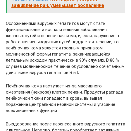
заживление ран, уменьшает воспаление
Осложнениями вирусных гепатитов могут стать
функциональные и воспалительные заболевания
желчных путей и печёночная кома, и, если, нарушение в
работе желчевыводящих путей поддаётся терапии, то
печёночная кома является грозным признаком
молниеносной формы гепатита, заканчивающейся
летальным исходом практически в 90% случаях. В 80 %
случаев молниеносное течение обусловлено сочетанным
действием вирусов гепатитов В и D.
Печёночная кома наступает из-за массивного
омертвения (некроза) клеток печени. Продукты распада
печёночной ткани попадают в кровь, вызывая
поражение центральной нервной системы и угасание
всех жизненных функций.
Выздоровление после перенесённого вирусного гепатита
длительное. Нередко, болезнь приобретает затяжные