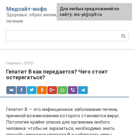
Перейти
Медсайт-инфо
Для любых предложений по
к
Здоровье: образ жизни, профилактика и
сайту: ms-pi@cp9.ru
контенту
лечение
Поиск:
Главная
»
ЗППП
Гепатит В как передается? Чего стоит
остерегаться?
Гепатит В — это инфекционное заболевание печени,
причиной возникновения которого становится вирус.
Патология крайне опасна для организма любого
человека: чтобы не заразиться, необходимо знать
способы передачи гепатита В и соблюдать меры