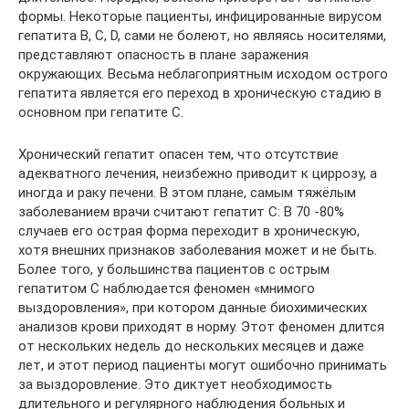
формы. Некоторые пациенты, инфицированные вирусом
гепатита В, С, D, сами не болеют, но являясь носителями,
представляют опасность в плане заражения
окружающих. Весьма неблагоприятным исходом острого
гепатита является его переход в хроническую стадию в
основном при гепатите С.
Хронический гепатит опасен тем, что отсутствие
адекватного лечения, неизбежно приводит к циррозу, а
иногда и раку печени. В этом плане, самым тяжёлым
заболеванием врачи считают гепатит С: В 70 -80%
случаев его острая форма переходит в хроническую,
хотя внешних признаков заболевания может и не быть.
Более того, у большинства пациентов с острым
гепатитом С наблюдается феномен «мнимого
выздоровления», при котором данные биохимических
анализов крови приходят в норму. Этот феномен длится
от нескольких недель до нескольких месяцев и даже
лет, и этот период пациенты могут ошибочно принимать
за выздоровление. Это диктует необходимость
длительного и регулярного наблюдения больных и