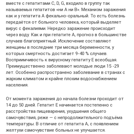
вместе с гепатитами C, D, G, входило в группу так
называемых гепатитов «ни А ни В». Механизм заражения
как и у гепатита А фекально-оральный. То есть болезнь
передаётся от больного человека, который выделяет
вирус с фекалиями. Нередко заражение происходит
через воду. Как и при гепатите А, прогноз в большинстве
случаев благоприятный. Исключение составляют
женщины в последние три месяца беременности, у
которых смертность достигает 9-40 % случаев.
Восприимчивость к вирусному гепатиту Е всеобщая.
Преимущественно заболевают молодые люди 15 -29
лет. Особенно распространено заболевание в странах с
жарким климатом и крайне плохим водоснабжением
населения.
От момента заражения до начала болезни проходит от
14 до 50 дней. Гепатит Е начинается постепенно с
расстройства пищеварения, ухудшения общего
самочувствия, реже — с непродолжительного подъёма
температуры. В отличие от гепатита А, с появлением
желтухи самочувствие больных не улучшается.