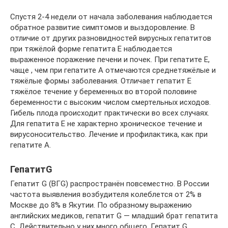
Спустя 2-4 недели от начала заболевания наблюдается
обратное развитие симптомов и выздоровление. В
отличие от других разновидностей вирусных гепатитов
при тяжёлой форме гепатита Е наблюдается
выраженное поражение печени и почек. При гепатите Е,
чаще , чем при гепатите А отмечаются среднетяжёлые и
тяжёлые формы заболевания. Отличает гепатит Е
тяжёлое течение у беременных во второй половине
беременности с высоким числом смертельных исходов.
Гибель плода происходит практически во всех случаях.
Для гепатита Е не характерно хроническое течение и
вирусоносительство. Лечение и профилактика, как при
гепатите А.
ГепатитG
Гепатит G (ВГG) распространён повсеместно. В России
частота выявления возбудителя колеблется от 2% в
Москве до 8% в Якутии. По образному выражению
английских медиков, гепатит G — младший брат гепатита
С. Действительно у них много общего. Гепатит G